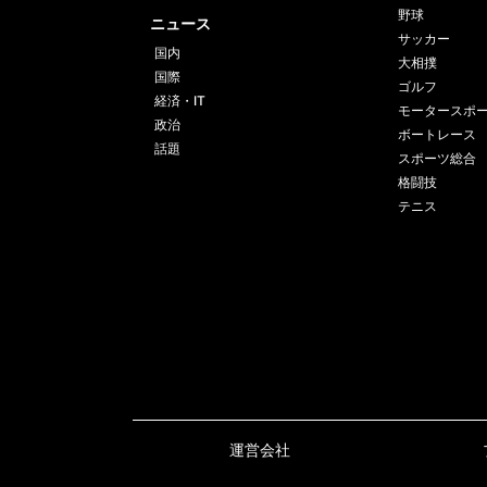
野球
ニュース
サッカー
国内
大相撲
国際
ゴルフ
経済・IT
モータースポ
政治
ボートレース
話題
スポーツ総合
格闘技
テニス
運営会社