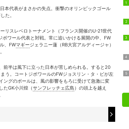
9日本代表がまさかの失点。衝撃のオリンピックゴール
愕した。
モーリスレベロトーナメント（フランス開催のU-21世代
トジボワール代表と対戦。常に追いかける展開の中、FW
ル、FW
マギー
ジェラニー蓮（RB大宮アルディージャ）
だ。
前半は風下に立った日本が苦しめられる。すると20
しまう。コートジボワールのFWジョスリン・タ・ビが左
イングのボールは、風の影響をもろに受けて急激に変
したGK小川煌（
サンフレッチェ広島
）の頭上を越え
。