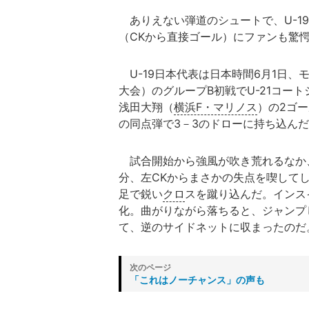
ありえない弾道のシュートで、U-1
（CKから直接ゴール）にファンも驚
U-19日本代表は日本時間6月1日、
大会）のグループB初戦でU-21コー
浅田大翔（
横浜F・マリノス
）の2ゴー
の同点弾で3－3のドローに持ち込ん
試合開始から強風が吹き荒れるなか、
分、左CKからまさかの失点を喫して
足で鋭い
クロ
スを蹴り込んだ。インス
化。曲がりながら落ちると、ジャンプ
て、逆のサイドネットに収まったのだ
「これはノーチャンス」の声も