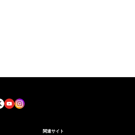
tt
Yout
Insta
ube
gram
関連サイト