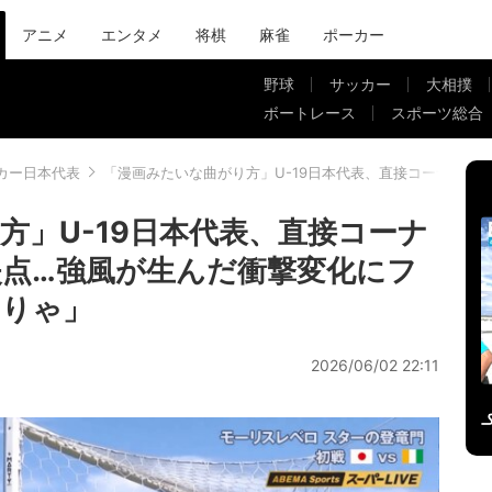
アニメ
エンタメ
将棋
麻雀
ポーカー
野球
サッカー
大相撲
ボートレース
スポーツ総合
カー日本代表
「漫画みたいな曲がり方」U-19日本代表、直接コーナーキ
方」U-19日本代表、直接コーナ
点…強風が生んだ衝撃変化にフ
そりゃ」
2026/06/02 22:11