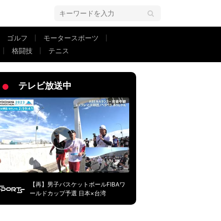
ゴルフ
モータースポーツ
格闘技
テニス
ックでまさかの失点…強風が生んだ衝撃変化にファン驚愕「なんじゃそりゃ」
テレビ放送中
【再】男子バスケットボールFIBAワ
ールドカップ予選 日本×台湾