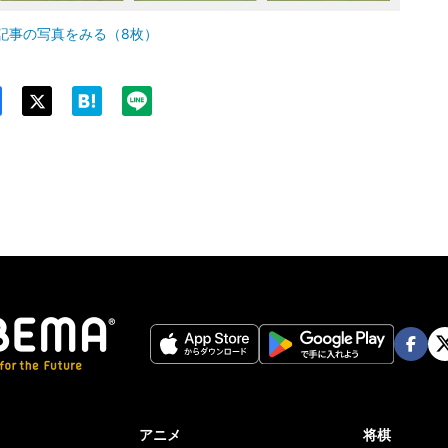
記事の写真をみる（8枚）
Twit
ter
Face
Twi
book
er
アニメ
将棋