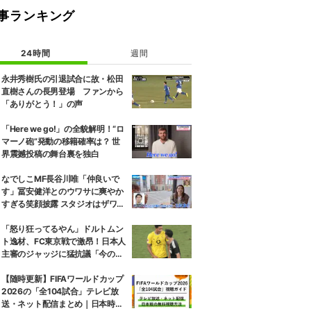
事ランキング
24時間
週間
永井秀樹氏の引退試合に故・松田
直樹さんの長男登場 ファンから
「ありがとう！」の声
「Here we go!」の全貌解明！“ロ
マーノ砲”発動の移籍確率は？ 世
界震撼投稿の舞台裏を独白
なでしこMF長谷川唯「仲良いで
す」冨安健洋とのウワサに爽やか
すぎる笑顔披露 スタジオはザワザ
ワ「はぐらかし方が女優さん！」
「怒り狂ってるやん」ドルトムン
ト逸材、FC東京戦で激昂！日本人
主審のジャッジに猛抗議「今の判
定はキレる…」「怖いよ」
【随時更新】FIFAワールドカップ
2026の「全104試合」テレビ放
送・ネット配信まとめ｜日本時間