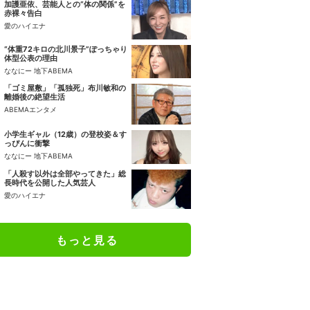
加護亜依、芸能人との“体の関係”を
赤裸々告白
愛のハイエナ
“体重72キロの北川景子”ぽっちゃり
体型公表の理由
ななにー 地下ABEMA
「ゴミ屋敷」「孤独死」布川敏和の
離婚後の絶望生活
ABEMAエンタメ
小学生ギャル（12歳）の登校姿＆す
っぴんに衝撃
ななにー 地下ABEMA
「人殺す以外は全部やってきた」総
長時代を公開した人気芸人
愛のハイエナ
もっと見る