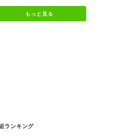
キックオフ｜日本戦の無料視聴方
法
もっと見る
組ランキング