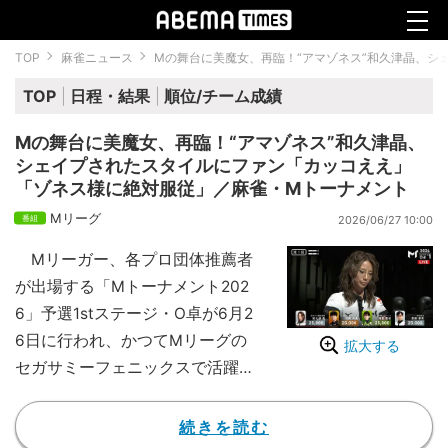
TOP
麻雀ニュース
Mの舞台に美魔女、再臨！“アマゾネス”和久津晶、
TOP
日程・結果
順位/チーム成績
Mの舞台に美魔女、再臨！“アマゾネス”和久津晶、
シェイプされたスタイルにファン「カッコええ」
「ゾネス様に絶対服従」／麻雀・Mトーナメント
Mリーグ
2026/06/27 10:00
Mリーガー、各プロ団体推薦者
が出場する「Mトーナメント202
6」予選1stステージ・O卓が6月2
6日に行われ、かつてMリーグの
拡大する
セガサミーフェニックスで活躍し
た“アマゾネス”こと和久津晶（連
盟）が登場した。今年もMトーナ
続きを読む