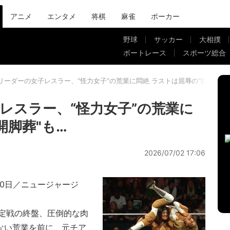
アニメ
エンタメ
将棋
麻雀
ポーカー
野球
サッカー
大相撲
ボートレース
スポーツ総合
リーダーの女子レスラー、“怪力女子”の荒業に悶絶 ラストは屈辱の"開脚葬"も
レスラー、“怪力女子”の荒業に
開脚葬"も…
2026/07/02 17:06
30日／ニュージャージ
定戦の終盤、圧倒的な肉
ない荒業を前に、元チア