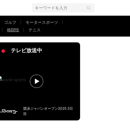
ゴルフ
モータースポーツ
格闘技
テニス
…
テレビ放送中
競泳ジャパンオープン2025 2日
目