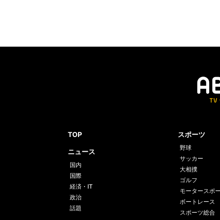
TOP
スポーツ
野球
ニュース
サッカー
国内
大相撲
国際
ゴルフ
経済・IT
モータースポ
政治
ボートレース
話題
スポーツ総合