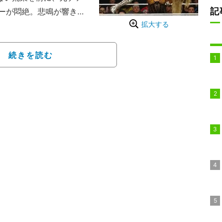
記
ーが悶絶。悲鳴が響き渡
拡大する
マットに突き刺され、屈
。
子インターコンチネンタ
続きを読む
ドリゲスとマキシン・デ
に大ベテランのベッキ
た輝きを取り戻すための
的なパワーの前に、厳し
。