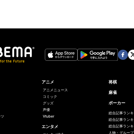
Face
Twi
book
er
アニメ
将棋
アニメニュース
麻雀
コミック
ポーカー
グッズ
声優
総合記事ランキ
ーツ
Vtuber
総合記事ランキ
エンタメ
総合記事ランキ
人物・グループ