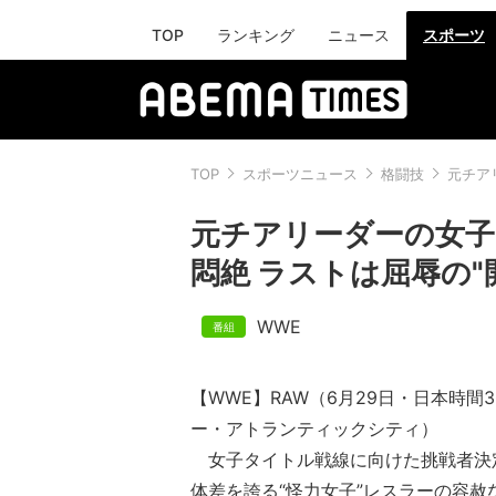
TOP
ランキング
ニュース
スポーツ
TOP
スポーツニュース
格闘技
元チア
元チアリーダーの女子
悶絶 ラストは屈辱の"
WWE
【WWE】RAW（6月29日・日本時間
ー・アトランティックシティ）
女子タイトル戦線に向けた挑戦者決
体差を誇る“怪力女子”レスラーの容赦