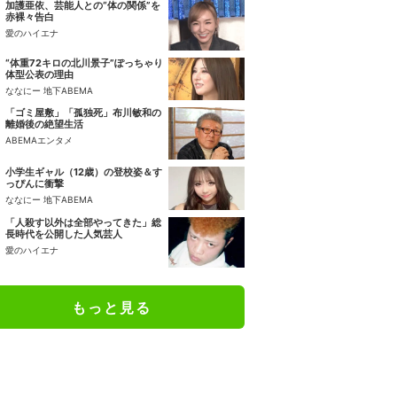
加護亜依、芸能人との“体の関係”を
赤裸々告白
愛のハイエナ
“体重72キロの北川景子”ぽっちゃり
体型公表の理由
ななにー 地下ABEMA
「ゴミ屋敷」「孤独死」布川敏和の
離婚後の絶望生活
ABEMAエンタメ
小学生ギャル（12歳）の登校姿＆す
っぴんに衝撃
ななにー 地下ABEMA
「人殺す以外は全部やってきた」総
長時代を公開した人気芸人
愛のハイエナ
もっと見る