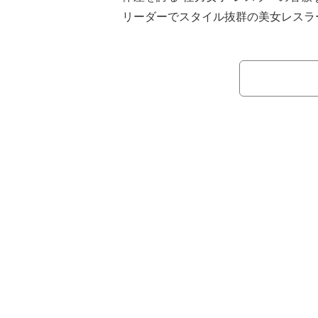
リーダーでスタイル抜群の美女レスラ
るなか、最後は必殺の衝撃技で頭から
辱の“開脚葬”で3カウントを奪われた
勢いに乗るソル・ルカが保持する女
ル王座への挑戦権をかけ、ラケル・ロ
ュプリが激突。マキシンとしては年初
ー・リンチを破って同王座を初戴冠し
一戦となったが、ラケルの執念と圧倒
い現実を突きつけられる結末となった