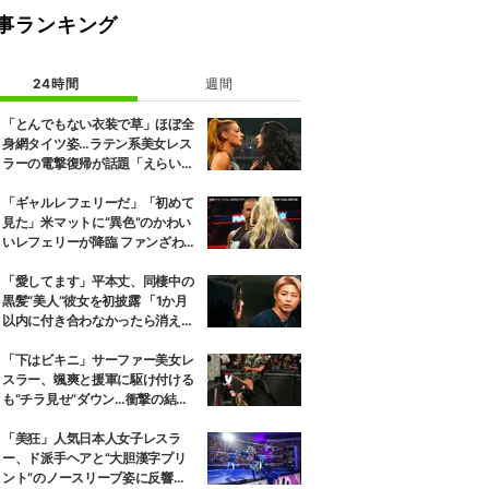
事ランキング
24時間
週間
「とんでもない衣装で草」ほぼ全
身網タイツ姿…ラテン系美女レス
ラーの電撃復帰が話題「えらいセ
クシー」
「ギャルレフェリーだ」「初めて
見た」米マットに“異色”のかわい
いレフェリーが降臨 ファンざわめ
き
「愛してます」平本丈、同棲中の
黒髪“美人”彼女を初披露 「1か月
以内に付き合わなかったら消え
る」馴れ初めも
「下はビキニ」サーファー美女レ
スラー、颯爽と援軍に駆け付ける
も“チラ見せ”ダウン…衝撃の結末
にファン騒然
「美狂」人気日本人女子レスラ
ー、ド派手ヘアと“大胆漢字プリ
ント”のノースリーブ姿に反響