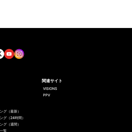
tt
Yout
Insta
ube
gram
関連サイト
VISIONS
PPV
ング（最新）
ング（24時間）
ング（週間）
一覧