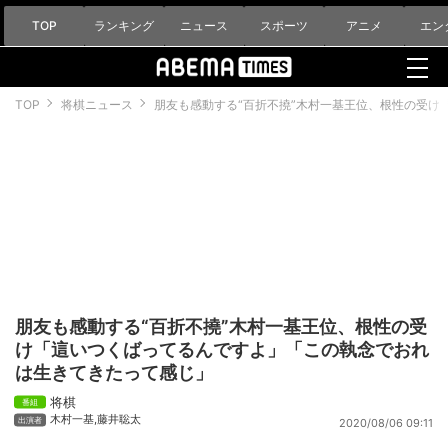
TOP
ランキング
ニュース
スポーツ
アニメ
エン
TOP
将棋ニュース
朋友も感動する“百折不撓”木村一基王位、根性の受け
朋友も感動する“百折不撓”木村一基王位、根性の受
け「這いつくばってるんですよ」「この執念でおれ
は生きてきたって感じ」
将棋
木村一基
,
藤井聡太
2020/08/06 09:11