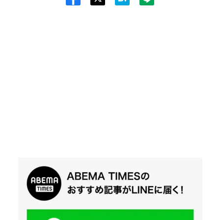
Twit
ter