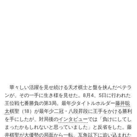
華々しい活躍を見せ続ける天才棋士と盤を挟んだベテラ
ンが、その一手に生き様を見せた。8月4、5日に行われた
王位戦七番勝負の第3局。最年少タイトルホルダー
藤井聡
太
棋聖（18）が最年少二冠・八段昇段に王手をかける勝利
を手にしたが、対局後の
インタビュー
では「負けにしてし
まったかもしれないと思っていました」と反省をした。藤
井棋聖が大優勢の局面から一転、互角以下に追い込まれた