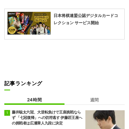
日本将棋連盟公認デジタルカードコ
レクション サービス開始
記事ランキング
24時間
週間
藤井聡太六冠、大逆転負けで王座挑戦なら
ず 「七冠復帰」への切符逃す 伊藤匠王座へ
の挑戦者は広瀬章人九段に決定