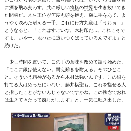
に酒を酌み交わす。共に厳しい
将棋
の
世界
を生き抜いてき
た間柄だ。木村王位が何度も頭を抱え、額に手をあて、よ
うやく決めた耐える一手。これに行方九段は「うおぉ…」
とうなると、「これはすごいな。木村印だ…。これこそで
すよ。いやー、地べたに這いつくばっているんですよ」と
続けた。
少し時間を置いて、この手の意味を改めて語り始めた。
「ここに銀は使えない。耐え難きを耐える。そのひとこ
と。そういう精神があるから木村は強いんです。この銀を
打てる人はめったにいない。藤井棋聖も、これを指せる人
と指したことがないんじゃないですかね。この執念でおれ
は生きてきたって感じがします」と、一気に吐き出した。