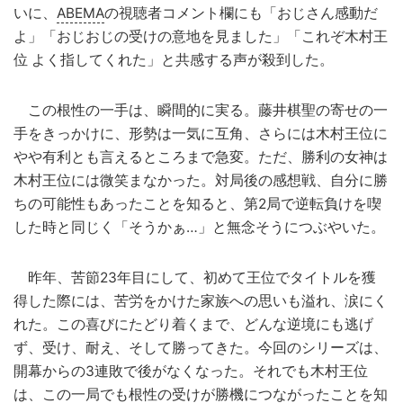
いに、
ABEMA
の視聴者コメント欄にも「おじさん感動だ
よ」「おじおじの受けの意地を見ました」「これぞ木村王
位 よく指してくれた」と共感する声が殺到した。
この根性の一手は、瞬間的に実る。藤井棋聖の寄せの一
手をきっかけに、形勢は一気に互角、さらには木村王位に
やや有利とも言えるところまで急変。ただ、勝利の女神は
木村王位には微笑まなかった。対局後の感想戦、自分に勝
ちの可能性もあったことを知ると、第2局で逆転負けを喫
した時と同じく「そうかぁ…」と無念そうにつぶやいた。
昨年、苦節23年目にして、初めて王位でタイトルを獲
得した際には、苦労をかけた家族への思いも溢れ、涙にく
れた。この喜びにたどり着くまで、どんな逆境にも逃げ
ず、受け、耐え、そして勝ってきた。今回のシリーズは、
開幕からの3連敗で後がなくなった。それでも木村王位
は、この一局でも根性の受けが勝機につながったことを知