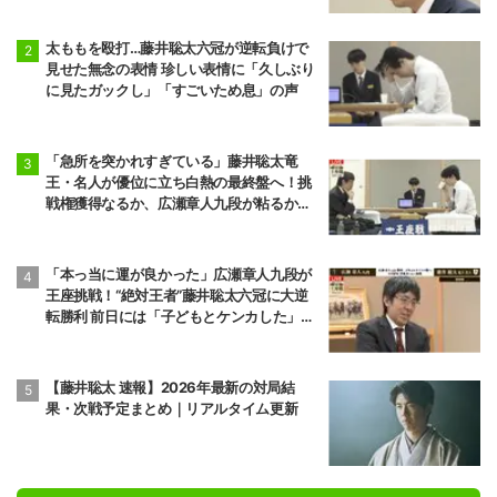
太ももを殴打…藤井聡太六冠が逆転負けで
見せた無念の表情 珍しい表情に「久しぶり
に見たガックし」「すごいため息」の声
「急所を突かれすぎている」藤井聡太竜
王・名人が優位に立ち白熱の最終盤へ！挑
戦権獲得なるか、広瀬章人九段が粘るか／
将棋・王座戦
「本っ当に運が良かった」広瀬章人九段が
王座挑戦！“絶対王者”藤井聡太六冠に大逆
転勝利 前日には「子どもとケンカした」パ
パの顔も
【藤井聡太 速報】2026年最新の対局結
果・次戦予定まとめ｜リアルタイム更新