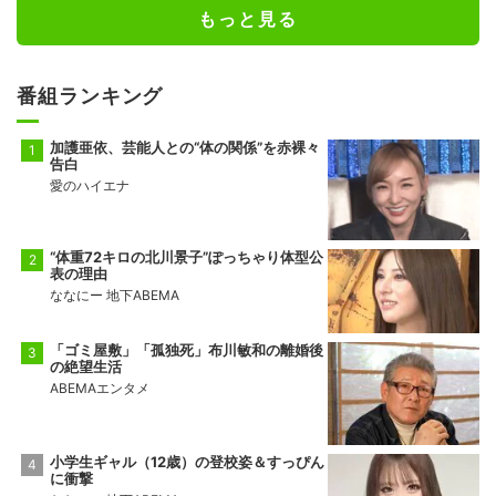
もっと見る
番組ランキング
加護亜依、芸能人との“体の関係”を赤裸々
告白
愛のハイエナ
“体重72キロの北川景子”ぽっちゃり体型公
表の理由
ななにー 地下ABEMA
「ゴミ屋敷」「孤独死」布川敏和の離婚後
の絶望生活
ABEMAエンタメ
小学生ギャル（12歳）の登校姿＆すっぴん
に衝撃