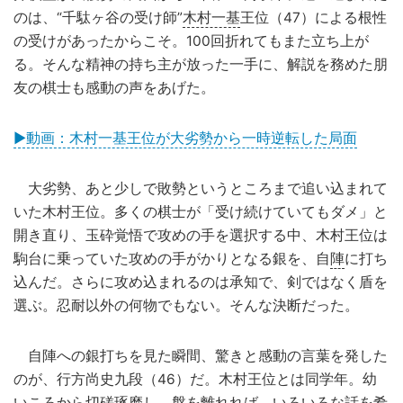
のは、“千駄ヶ谷の受け師”
木村一基
王位（47）による根性
の受けがあったからこそ。100回折れてもまた立ち上が
る。そんな精神の持ち主が放った一手に、解説を務めた朋
友の棋士も感動の声をあげた。
▶動画：木村一基王位が大劣勢から一時逆転した局面
大劣勢、あと少しで敗勢というところまで追い込まれて
いた木村王位。多くの棋士が「受け続けていてもダメ」と
開き直り、玉砕覚悟で攻めの手を選択する中、木村王位は
駒台に乗っていた攻めの手がかりとなる銀を、自
陣
に打ち
込んだ。さらに攻め込まれるのは承知で、剣ではなく盾を
選ぶ。忍耐以外の何物でもない。そんな決断だった。
自陣への銀打ちを見た瞬間、驚きと感動の言葉を発した
のが、行方尚史九段（46）だ。木村王位とは同学年。幼
いころから切磋琢磨し、盤を離れれば、いろいろな話を肴