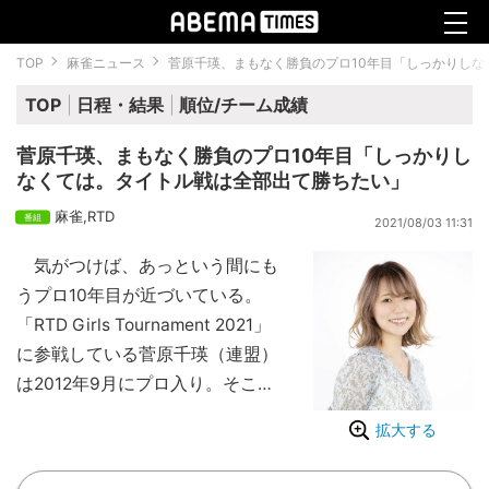
TOP
麻雀ニュース
菅原千瑛、まもなく勝負のプロ10年目「しっかりし
TOP
日程・結果
順位/チーム成績
菅原千瑛、まもなく勝負のプロ10年目「しっかりし
なくては。タイトル戦は全部出て勝ちたい」
麻雀
,
RTD
2021/08/03 11:31
気がつけば、あっという間にも
うプロ10年目が近づいている。
「RTD Girls Tournament 2021」
に参戦している菅原千瑛（連盟）
は2012年9月にプロ入り。そこか
ら9年の間に、麻雀を取り巻く環
拡大する
境は大きく変わった。「麻雀を見
る機会もすごく増えたし、映像対