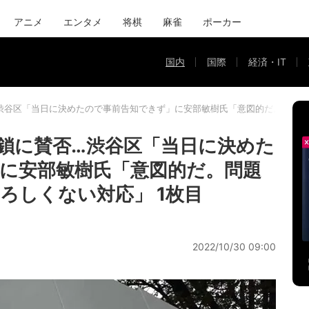
アニメ
エンタメ
将棋
麻雀
ポーカー
国内
国際
経済・IT
渋谷区「当日に決めたので事前告知できず」に安部敏樹氏「意図的だ。問題
鎖に賛否…渋谷区「当日に決めた
に安部敏樹氏「意図的だ。問題
ろしくない対応」 1枚目
2022/10/30 09:00