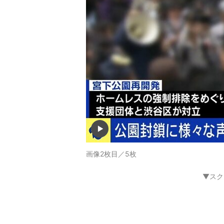
画像2枚目／5枚
▼スク