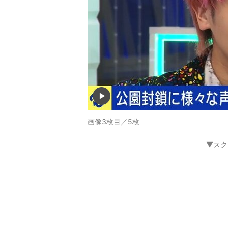
画像3枚目／5枚
▼スク