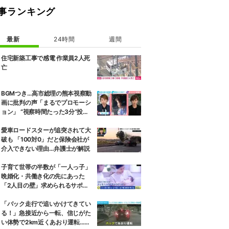
事ランキング
最新
24時間
週間
住宅新築工事で感電 作業員2人死
亡
BGMつき…高市総理の熊本視察動
画に批判の声「まるでプロモーシ
ョン」 “視察時間たった3分”投稿
に政府が訂正、被災地対応めぐり
SNSでの逆風強まる
愛車ロードスターが追突されて大
破も 「100対0」だと保険会社が
介入できない理由…弁護士が解説
子育て世帯の半数が「一人っ子」
晩婚化・共働き化の先にあった
「2人目の壁」求められるサポー
トと、ライフスタイルの変化
「バック走行で追いかけてきてい
る！」急接近から一転、信じがた
い体勢で2km近くあおり運転…危