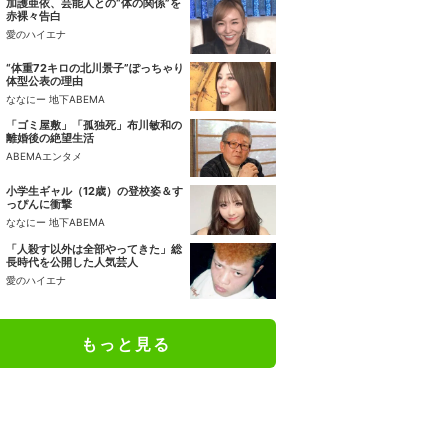
加護亜依、芸能人との“体の関係”を
赤裸々告白
愛のハイエナ
“体重72キロの北川景子”ぽっちゃり
体型公表の理由
ななにー 地下ABEMA
「ゴミ屋敷」「孤独死」布川敏和の
離婚後の絶望生活
ABEMAエンタメ
小学生ギャル（12歳）の登校姿＆す
っぴんに衝撃
ななにー 地下ABEMA
「人殺す以外は全部やってきた」総
長時代を公開した人気芸人
愛のハイエナ
もっと見る