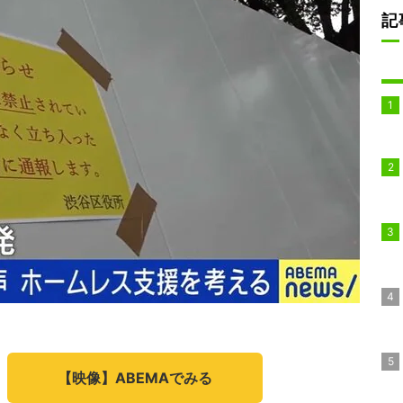
記
【映像】ABEMAでみる