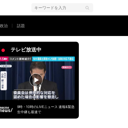
政治
話題
を複雑にする非常によろしくない対応」
テレビ放送中
9時・10時のLIVEニュース 速報&緊急
生中継も最速で