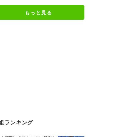
険すぎる運転の様子と恐怖の叫び
声 アメリカ
もっと見る
組ランキング