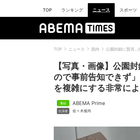
TOP
ランキング
ニュース
スポーツ
TOP
ニュース
国内
公園封鎖に賛否…
【写真・画像】公園封
ので事前告知できず」
を複雑にする非常によ
ABEMA Prime
佐々木俊尚