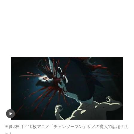
画像7枚目／10枚
アニメ「チェンソーマン」サメの魔人11話場面カ
ット