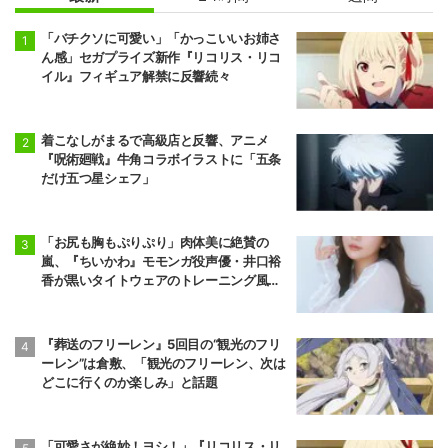
ト
ト!! ヴァンガー
ド
「バチクソに可愛い」「かっこいいお姉さ
ん感」セガプライズ新作『リコリス・リコ
イル』フィギュア解禁に反響続々
着こなしがまるで高級店と反響、アニメ
『呪術廻戦』牛角コラボイラストに「五条
だけ五つ星シェフ」
「お尻も胸もぷりぷり」肉体美に絶賛の
嵐、『ちいかわ』モモンガ役声優・井口裕
香が黒いタイトウェアのトレーニング風景
公開
『葬送のフリーレン』5回目の“観光のフリ
ーレン”は倉敷、「観光のフリーレン、次は
どこに行くのか楽しみ」と話題
「可愛さが絶妙！ヨシ！」『リコリス・リ