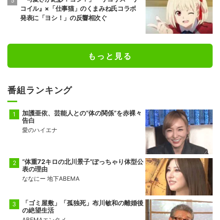
コイル』×「仕事猫」のくまみね氏コラボ
発表に「ヨシ！」の反響相次ぐ
もっと見る
番組ランキング
加護亜依、芸能人との“体の関係”を赤裸々
告白
愛のハイエナ
“体重72キロの北川景子”ぽっちゃり体型公
表の理由
ななにー 地下ABEMA
「ゴミ屋敷」「孤独死」布川敏和の離婚後
の絶望生活
ABEMAエンタメ