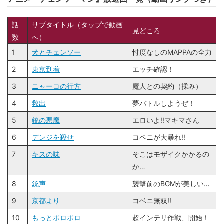
話
サブタイトル（タップで動画
見どころ
数
へ）
1
犬とチェンソー
忖度なしのMAPPAの全力
2
東京到着
エッチ確認！
3
ニャーコの行方
魔人との契約（揉み）
4
救出
夢バトルしようぜ！
5
銃の悪魔
エロいよ!!マキマさん
6
デンジを殺せ
コベニが大暴れ!!
7
キスの味
そこはモザイクかかるの
か…
8
銃声
襲撃前のBGMが美しい…
9
京都より
コベニ無双!!
10
もっとボロボロ
超インテリ作戦、開始！