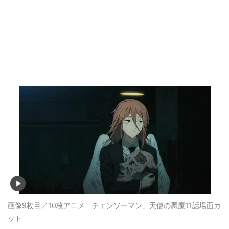
画像9枚目／10枚
アニメ「チェンソーマン」天使の悪魔11話場面カ
ット