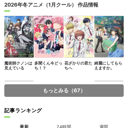
2026年冬アニメ（1月クール） 作品情報
魔術師クノンは
多聞くん今どっ
花ざかりの君た
綺麗にしてもら
見えている
ち！？
ちへ
えますか。
もっとみる（67）
記事ランキング
最新
24時間
週間
デッドアカウン
カードファイ