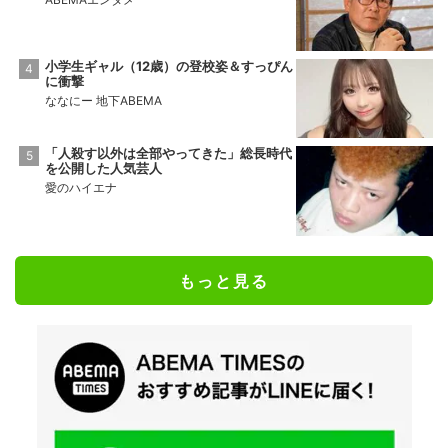
小学生ギャル（12歳）の登校姿＆すっぴん
に衝撃
ななにー 地下ABEMA
「人殺す以外は全部やってきた」総長時代
を公開した人気芸人
愛のハイエナ
もっと見る