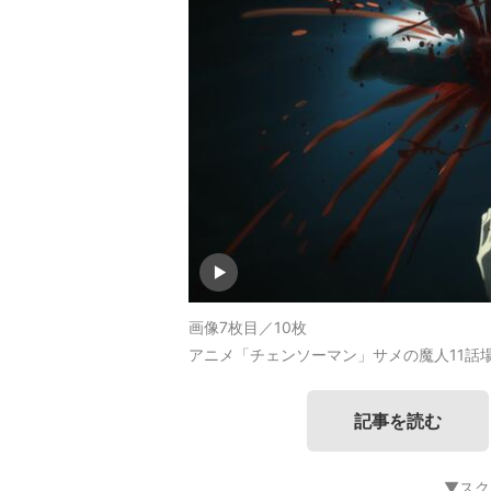
画像7枚目／10枚
アニメ「チェンソーマン」サメの魔人11話
記事を読む
▼スク