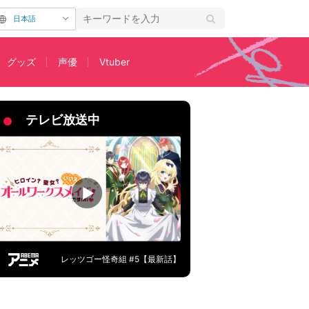
日本語
グッズ
声優
Vtuber
テレビ放送中
レッツゴー怪奇組 #5【最新話】