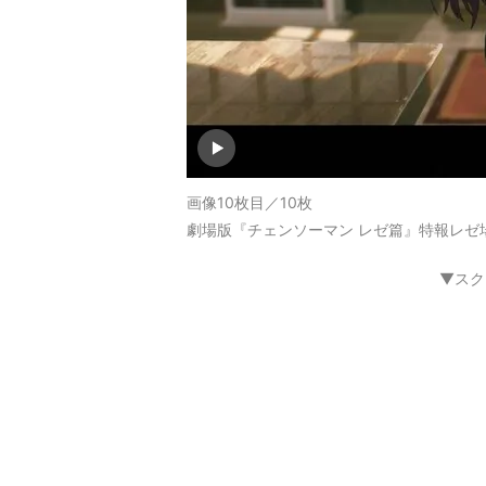
画像10枚目／10枚
劇場版『チェンソーマン レゼ篇』特報レゼ
▼スク