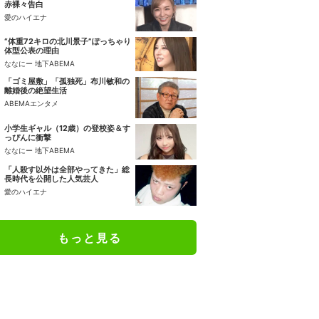
赤裸々告白
愛のハイエナ
“体重72キロの北川景子”ぽっちゃり
体型公表の理由
ななにー 地下ABEMA
「ゴミ屋敷」「孤独死」布川敏和の
離婚後の絶望生活
ABEMAエンタメ
小学生ギャル（12歳）の登校姿＆す
っぴんに衝撃
ななにー 地下ABEMA
「人殺す以外は全部やってきた」総
長時代を公開した人気芸人
愛のハイエナ
もっと見る