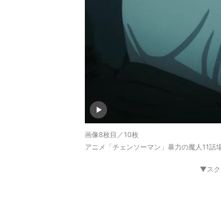
画像8枚目／10枚
アニメ「チェンソーマン」暴力の魔人11話
▼スク