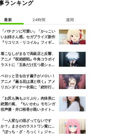
事ランキング
最新
24時間
週間
「バチクソに可愛い」「かっこい
いお姉さん感」セガプライズ新作
『リコリス・リコイル』フィギュ
ア解禁に反響続々
着こなしがまるで高級店と反響、
アニメ『呪術廻戦』牛角コラボイ
ラストに「五条だけ五つ星シェ
フ」
ペロッと舌を出す薫子がメロい！
アニメ『薫る花は凛と咲く』アメ
リカンダイナー衣装に「絶対行き
ます」の声
「お尻も胸もぷりぷり」肉体美に
絶賛の嵐、『ちいかわ』モモンガ
役声優・井口裕香が黒いタイトウ
ェアのトレーニング風景公開
「一人変なの混ざってないです
か？」まさかのラストワン賞に…
『ぼっち・ざ・ろっく！』ジャー
ジメイド姿にツッコミ殺到