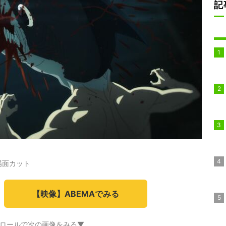
記
場面カット
【映像】ABEMAでみる
ロールで次の画像をみる▼