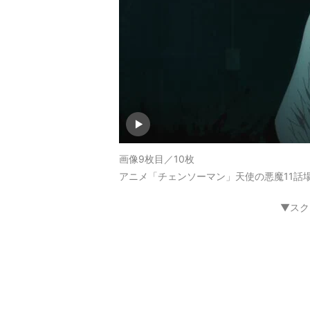
画像9枚目／10枚
アニメ「チェンソーマン」天使の悪魔11話
▼スク