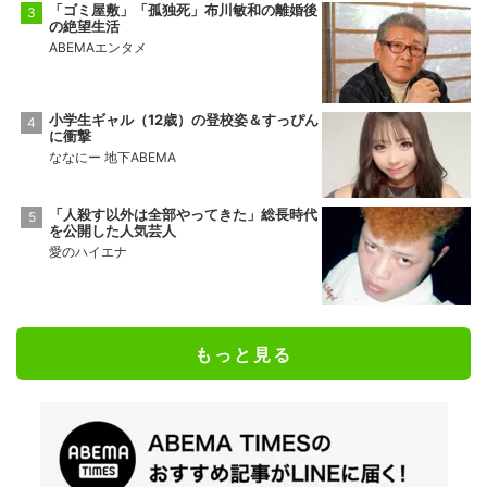
「ゴミ屋敷」「孤独死」布川敏和の離婚後
の絶望生活
ABEMAエンタメ
小学生ギャル（12歳）の登校姿＆すっぴん
に衝撃
ななにー 地下ABEMA
「人殺す以外は全部やってきた」総長時代
を公開した人気芸人
愛のハイエナ
もっと見る