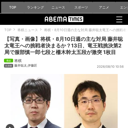
TOP
ランキング
ニュース
スポーツ
アニメ
エン
TOP
将棋ニュース
将棋・8月10日週の主な対局 藤井聡太竜王への挑戦
【写真・画像】将棋・8月10日週の主な対局 藤井聡
太竜王への挑戦者決まるか？13日、竜王戦挑決第2
局で服部慎一郎七段と柵木幹太五段が激突 1枚目
将棋
藤井聡太
,
伊藤匠
2026/08/10 10:56