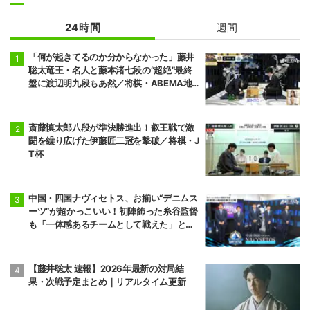
24時間
週間
「何が起きてるのか分からなかった」藤井
聡太竜王・名人と藤本渚七段の“超絶”最終
盤に渡辺明九段もあ然／将棋・ABEMA地
域トーナメント2026
斎藤慎太郎八段が準決勝進出！叡王戦で激
闘を繰り広げた伊藤匠二冠を撃破／将棋・J
T杯
中国・四国ナヴィセトス、お揃い“デニムス
ーツ”が超かっこいい！初陣飾った糸谷監督
も「一体感あるチームとして戦えた」と笑
顔／将棋・ABEMA地域トーナメント2026
【藤井聡太 速報】2026年最新の対局結
果・次戦予定まとめ｜リアルタイム更新