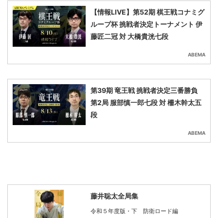
【情報LIVE】第52期 棋王戦コナミグ
ループ杯 挑戦者決定トーナメント 伊
藤匠二冠 対 大橋貴洸七段
ABEMA
第39期 竜王戦 挑戦者決定三番勝負
第2局 服部慎一郎七段 対 柵木幹太五
段
ABEMA
藤井聡太全局集
令和５年度版・下 防衛ロード編