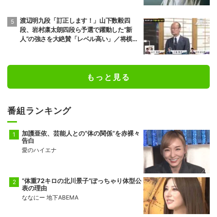
渡辺明九段「訂正します！」山下数毅四
段、岩村凛太朗四段ら予選で躍動した“新
人”の強さを大絶賛「レベル高い」／将棋・
ABEMA地域トーナメント2026
もっと見る
番組ランキング
加護亜依、芸能人との“体の関係”を赤裸々
告白
愛のハイエナ
“体重72キロの北川景子”ぽっちゃり体型公
表の理由
ななにー 地下ABEMA