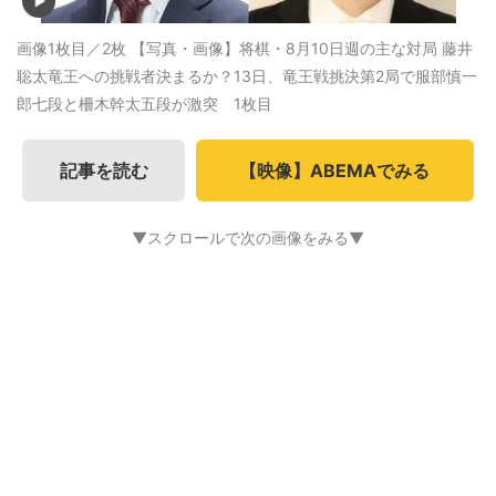
画像1枚目／2枚
【写真・画像】将棋・8月10日週の主な対局 藤井
聡太竜王への挑戦者決まるか？13日、竜王戦挑決第2局で服部慎一
郎七段と柵木幹太五段が激突 1枚目
記事を読む
【映像】ABEMAでみる
▼スクロールで次の画像をみる▼