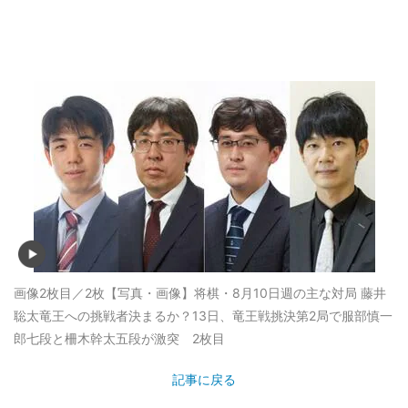
画像2枚目／2枚
【写真・画像】将棋・8月10日週の主な対局 藤井
聡太竜王への挑戦者決まるか？13日、竜王戦挑決第2局で服部慎一
郎七段と柵木幹太五段が激突 2枚目
記事に戻る