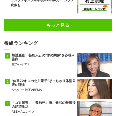
ランランキングや今季第24号のホームラン
映像も
もっと見る
番組ランキング
加護亜依、芸能人との“体の関係”を赤裸々
告白
愛のハイエナ
“体重72キロの北川景子”ぽっちゃり体型公
表の理由
ななにー 地下ABEMA
「ゴミ屋敷」「孤独死」布川敏和の離婚後
の絶望生活
ABEMAエンタメ