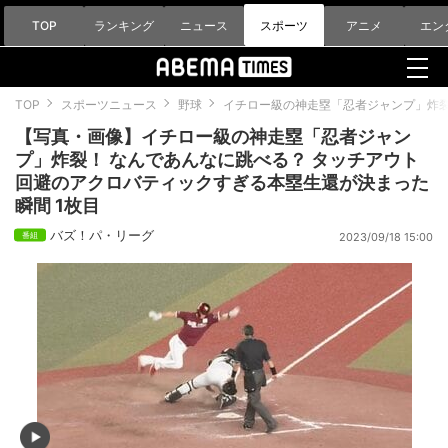
TOP
ランキング
ニュース
スポーツ
アニメ
エン
TOP
スポーツニュース
野球
イチロー級の神走塁「忍者ジャンプ」炸裂
【写真・画像】イチロー級の神走塁「忍者ジャン
プ」炸裂！ なんであんなに跳べる？ タッチアウト
回避のアクロバティックすぎる本塁生還が決まった
瞬間 1枚目
バズ！パ・リーグ
2023/09/18 15:00