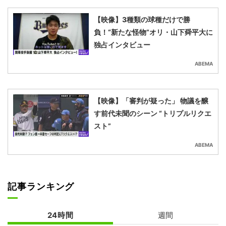
【映像】3種類の球種だけで勝
負！“新たな怪物”オリ・山下舜平大に
独占インタビュー
ABEMA
【映像】「審判が疑った」 物議を醸
す前代未聞のシーン “トリプルリクエ
スト”
ABEMA
記事ランキング
24時間
週間