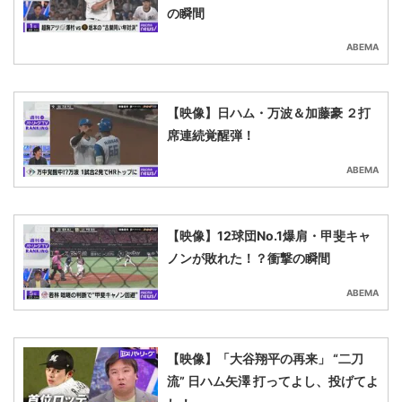
の瞬間
ABEMA
【映像】日ハム・万波＆加藤豪 ２打
席連続覚醒弾！
ABEMA
【映像】12球団No.1爆肩・甲斐キャ
ノンが敗れた！？衝撃の瞬間
ABEMA
【映像】「大谷翔平の再来」 “二刀
流” 日ハム矢澤 打ってよし、投げてよ