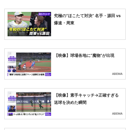
究極の“ほこたて対決” 名手・源田 vs
爆速・周東
【映像】球場各地に“魔物”が出現
ABEMA
【映像】素手キャッチ→正確すぎる
送球を決めた瞬間
ABEMA