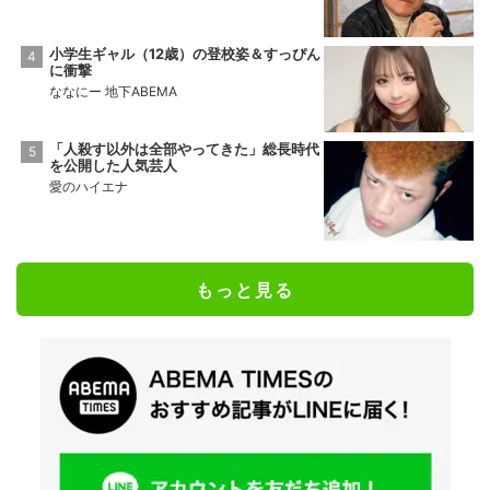
小学生ギャル（12歳）の登校姿＆すっぴん
に衝撃
ななにー 地下ABEMA
「人殺す以外は全部やってきた」総長時代
を公開した人気芸人
愛のハイエナ
もっと見る