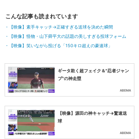
こんな記事も読まれています
【映像】素手キャッチ→正確すぎる送球を決めた瞬間
【映像】怪物・山下舜平大の話題の美しすぎる投球フォーム
【映像】笑いながら投げる「150キロ超えの豪速球」
ギータ欺く超フェイク＆"忍者ジャン
プ"の神走塁
ABEMA
【映像】源田の神キャッチ→驚速送
球
ABEMA