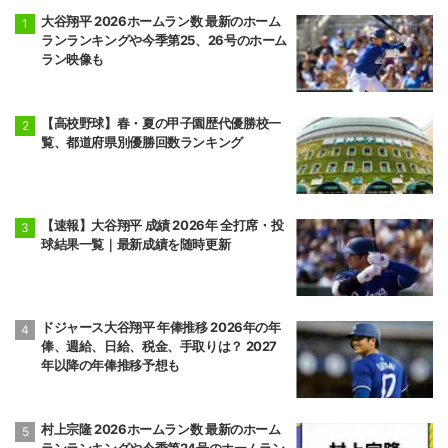
大谷翔平 2026ホームラン数 最新のホーム
ランランキングや今季第25、26号のホーム
ラン映像も
【高校野球】春・夏の甲子園歴代優勝校一
覧、都道府県別優勝回数ランキング
【速報】大谷翔平 成績 2026年 全打席・投
球結果一覧｜最新成績を随時更新
ドジャース大谷翔平 年俸推移 2026年の年
俸、週給、日給、税金、手取りは？ 2027
年以降の年俸推移予想も
村上宗隆 2026ホームラン数 最新のホーム