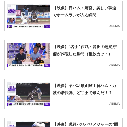
【映像】日ハム・清宮、美しい弾道
でホームランが入る瞬間
ABEMA
【映像】“名手” 西武・源田の超絶守
備が炸裂した瞬間（複数カット）
ABEMA
【映像】ヤバい飛距離！日ハム・万
波の豪快弾、どこまで飛んだ！？
ABEMA
【映像】現役バリバリメジャーの“問