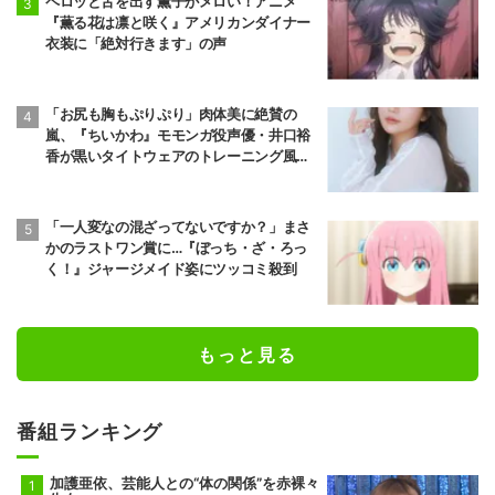
ペロッと舌を出す薫子がメロい！アニメ
『薫る花は凛と咲く』アメリカンダイナー
衣装に「絶対行きます」の声
「お尻も胸もぷりぷり」肉体美に絶賛の
嵐、『ちいかわ』モモンガ役声優・井口裕
香が黒いタイトウェアのトレーニング風景
公開
「一人変なの混ざってないですか？」まさ
かのラストワン賞に…『ぼっち・ざ・ろっ
く！』ジャージメイド姿にツッコミ殺到
もっと見る
番組ランキング
加護亜依、芸能人との“体の関係”を赤裸々