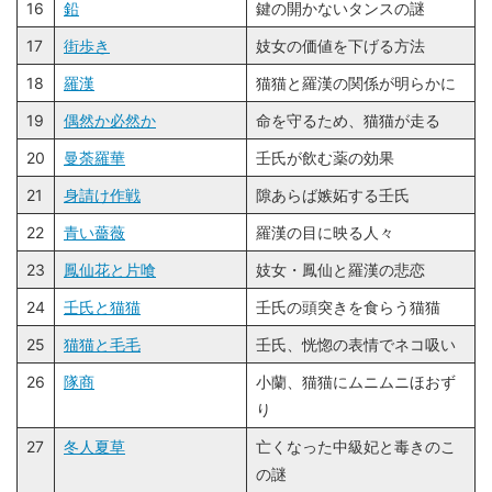
16
鉛
鍵の開かないタンスの謎
17
街歩き
妓女の価値を下げる方法
18
羅漢
猫猫と羅漢の関係が明らかに
19
偶然か必然か
命を守るため、猫猫が走る
20
曼荼羅華
壬氏が飲む薬の効果
21
身請け作戦
隙あらば嫉妬する壬氏
22
青い薔薇
羅漢の目に映る人々
23
鳳仙花と片喰
妓女・鳳仙と羅漢の悲恋
24
壬氏と猫猫
壬氏の頭突きを食らう猫猫
25
猫猫と毛毛
壬氏、恍惚の表情でネコ吸い
26
隊商
小蘭、猫猫にムニムニほおず
り
27
冬人夏草
亡くなった中級妃と毒きのこ
の謎