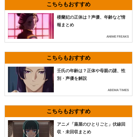
楼蘭妃の正体は？声優、年齢など情
報まとめ
ANIME FREAKS
壬氏の年齢は？正体や母親の謎、性
別・声優を解説
ABEMA TIMES
アニメ「薬屋のひとりごと」伏線回
収・未回収まとめ