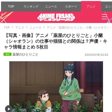
TOP
ランキング
ニュース
スポーツ
アニメ
エン
TOP
アニメ
ニュース
アニメ「薬屋のひとりごと」小蘭（シャオラン
【写真・画像】アニメ「薬屋のひとりごと」小蘭
（シャオラン）の仕事や猫猫との関係は？声優・キ
ャラ情報まとめ 5枚目
薬屋のひとりごと
2025/01/18 02:02