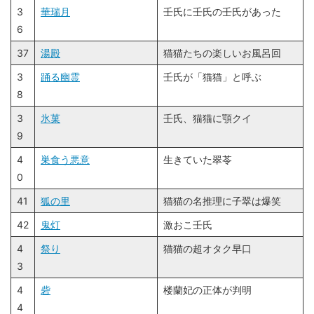
3
華瑞月
壬氏に壬氏の壬氏があった
6
37
湯殿
猫猫たちの楽しいお風呂回
3
踊る幽霊
壬氏が「猫猫」と呼ぶ
8
3
氷菓
壬氏、猫猫に顎クイ
9
4
巣食う悪意
生きていた翠苓
0
41
狐の里
猫猫の名推理に子翠は爆笑
42
鬼灯
激おこ壬氏
4
祭り
猫猫の超オタク早口
3
4
砦
楼蘭妃の正体が判明
4