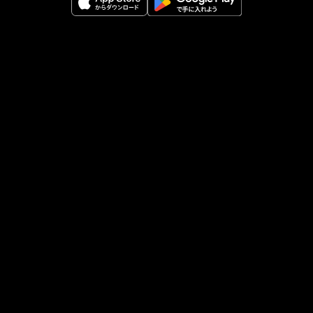
カテゴリ
ニュース
スポーツ
アニメ
エンタメ
将棋
麻雀
ポーカー
Face
Twitt
Yout
Insta
運営会社
boo
er
ube
gra