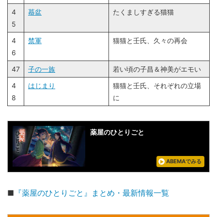
4
蟇盆
たくましすぎる猫猫
5
4
禁軍
猫猫と壬氏、久々の再会
6
47
子の一族
若い頃の子昌＆神美がエモい
4
はじまり
猫猫と壬氏、それぞれの立場
8
に
薬屋のひとりごと
ABEMAでみる
■
『薬屋のひとりごと』まとめ・最新情報一覧