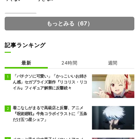
もっとみる（67）
記事ランキング
最新
24時間
週間
メダリスト 第2
期
「バチクソに可愛い」「かっこいいお姉さ
ん感」セガプライズ新作『リコリス・リコ
イル』フィギュア解禁に反響続々
着こなしがまるで高級店と反響、アニメ
『呪術廻戦』牛角コラボイラストに「五条
だけ五つ星シェフ」