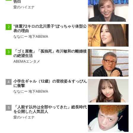
告白
愛のハイエナ
“体重72キロの北川景子”ぽっちゃり体型公
表の理由
ななにー 地下ABEMA
「ゴミ屋敷」「孤独死」布川敏和の離婚後
の絶望生活
ABEMAエンタメ
小学生ギャル（12歳）の登校姿＆すっぴん
に衝撃
ななにー 地下ABEMA
「人殺す以外は全部やってきた」総長時代
を公開した人気芸人
愛のハイエナ