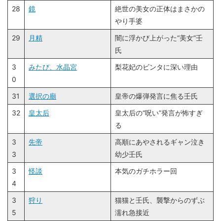
28
鏡
絶世の美女の正体はまさかの
やり手婆
29
月精
闇に浮かび上がった“美女”壬
氏
3
みたび、水晶宮
梨花妃のビンタに深い理由
0
31
選択の廟
皇帝の爆弾発言に焦る壬氏
32
皇太后
皇太后の“呪い”発言が怖すぎ
る
3
先帝
高順にあやされるギャン泣き
3
幼少壬氏
3
怪談
本気のガチホラー回
4
3
狩り
猫猫と壬氏、襲撃からのずぶ
5
濡れ急接近