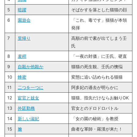
5
暗躍
そばかすを落とした猫猫の顔
6
園遊会
「これ、毒です」猫猫が本領
発揮
7
里帰り
高順の前で素が出てしまう壬
氏
8
麦稈
「一夜の対価」に壬氏、硬直
9
自殺か他殺か
猫猫の死生観、壬氏の懊悩
10
蜂蜜
変態に追い詰められる猫猫
11
二つを一つに
阿多妃の過去が明らかに
12
宦官と妓女
猫猫、指先だけならお触りOK
13
外廷勤務
官女とのドロドロバトル
14
新しい淑妃
「女の園の秘術」を教授
15
膾
曲者な軍師・羅漢が来た！