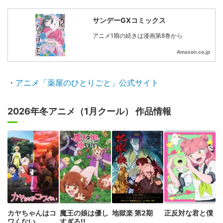
サンデーGXコミックス
アニメ1期の続きは漫画第8巻から
Amazon.co.jp
・
アニメ「薬屋のひとりごと」公式サイト
2026年冬アニメ（1月クール） 作品情報
カヤちゃんはコ
魔王の娘は優し
地獄楽 第2期
正反対な君と僕
ワくない
すぎる!!