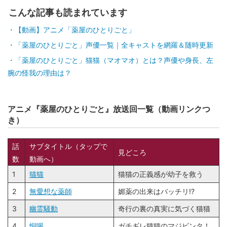
こんな記事も読まれています
【動画】アニメ「薬屋のひとりごと」
「薬屋のひとりごと」声優一覧｜全キャストを網羅＆随時更新
「薬屋のひとりごと」猫猫（マオマオ）とは？声優や身長、左
腕の怪我の理由は？
アニメ『薬屋のひとりごと』放送回一覧（動画リンクつ
き）
話
サブタイトル（タップで
見どころ
数
動画へ）
1
猫猫
猫猫の正義感が幼子を救う
2
無愛想な薬師
媚薬の出来はバッチリ!?
3
幽霊騒動
奇行の裏の真実に気づく猫猫
4
恫喝
ガチギレ猫猫のマジビンタ！