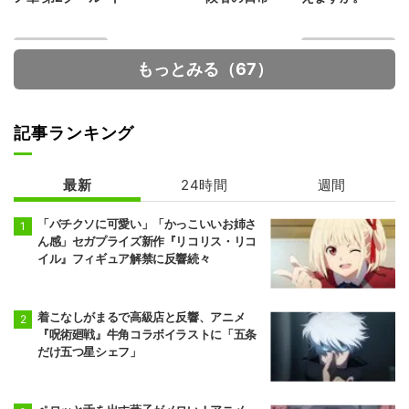
もっとみる（67）
記事ランキング
最新
24時間
週間
人外教室の人間
魔術師クノンは
嫌い教師
見えている
「バチクソに可愛い」「かっこいいお姉さ
ん感」セガプライズ新作『リコリス・リコ
イル』フィギュア解禁に反響続々
着こなしがまるで高級店と反響、アニメ
『呪術廻戦』牛角コラボイラストに「五条
だけ五つ星シェフ」