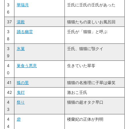
3
華瑞月
壬氏に壬氏の壬氏があった
6
37
湯殿
猫猫たちの楽しいお風呂回
3
踊る幽霊
壬氏が「猫猫」と呼ぶ
8
3
氷菓
壬氏、猫猫に顎クイ
9
4
巣食う悪意
生きていた翠苓
0
41
狐の里
猫猫の名推理に子翠は爆笑
42
鬼灯
激おこ壬氏
4
祭り
猫猫の超オタク早口
3
4
砦
楼蘭妃の正体が判明
4