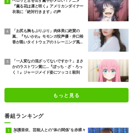
ペロッと舌を出す薫子がメロい！アニメ
『薫る花は凛と咲く』アメリカンダイナー
衣装に「絶対行きます」の声
「お尻も胸もぷりぷり」肉体美に絶賛の
嵐、『ちいかわ』モモンガ役声優・井口裕
香が黒いタイトウェアのトレーニング風景
公開
「一人変なの混ざってないですか？」まさ
かのラストワン賞に…『ぼっち・ざ・ろっ
く！』ジャージメイド姿にツッコミ殺到
もっと見る
番組ランキング
加護亜依、芸能人との“体の関係”を赤裸々