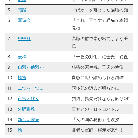
5
暗躍
そばかすを落とした猫猫の顔
6
園遊会
「これ、毒です」猫猫が本領
発揮
7
里帰り
高順の前で素が出てしまう壬
氏
8
麦稈
「一夜の対価」に壬氏、硬直
9
自殺か他殺か
猫猫の死生観、壬氏の懊悩
10
蜂蜜
変態に追い詰められる猫猫
11
二つを一つに
阿多妃の過去が明らかに
12
宦官と妓女
猫猫、指先だけならお触りOK
13
外廷勤務
官女とのドロドロバトル
14
新しい淑妃
「女の園の秘術」を教授
15
膾
曲者な軍師・羅漢が来た！