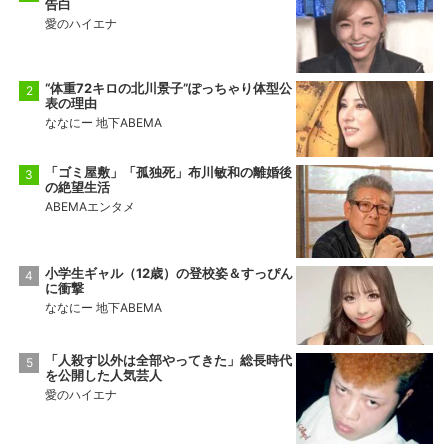
告白
愛のハイエナ
“体重72キロの北川景子”ぽっちゃり体型公
表の理由
ななにー 地下ABEMA
「ゴミ屋敷」「孤独死」布川敏和の離婚後
の絶望生活
ABEMAエンタメ
小学生ギャル（12歳）の登校姿＆すっぴん
に衝撃
ななにー 地下ABEMA
「人殺す以外は全部やってきた」総長時代
を公開した人気芸人
愛のハイエナ