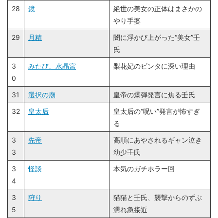
28
鏡
絶世の美女の正体はまさかの
やり手婆
29
月精
闇に浮かび上がった“美女”壬
氏
3
みたび、水晶宮
梨花妃のビンタに深い理由
0
31
選択の廟
皇帝の爆弾発言に焦る壬氏
32
皇太后
皇太后の“呪い”発言が怖すぎ
る
3
先帝
高順にあやされるギャン泣き
3
幼少壬氏
3
怪談
本気のガチホラー回
4
3
狩り
猫猫と壬氏、襲撃からのずぶ
5
濡れ急接近