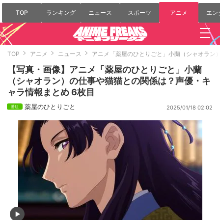
TOP
ランキング
ニュース
スポーツ
アニメ
エン
TOP
アニメ
ニュース
アニメ「薬屋のひとりごと」小蘭（シャオラン
【写真・画像】アニメ「薬屋のひとりごと」小蘭
（シャオラン）の仕事や猫猫との関係は？声優・キ
ャラ情報まとめ 6枚目
薬屋のひとりごと
2025/01/18 02:02