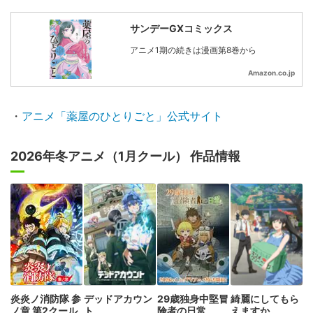
サンデーGXコミックス
アニメ1期の続きは漫画第8巻から
Amazon.co.jp
・
アニメ「薬屋のひとりごと」公式サイト
2026年冬アニメ（1月クール） 作品情報
炎炎ノ消防隊 参
デッドアカウン
29歳独身中堅冒
綺麗にしてもら
ノ章 第2クール
ト
険者の日常
えますか。