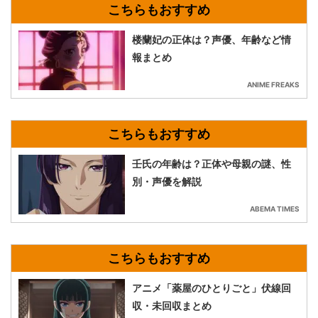
楼蘭妃の正体は？声優、年齢など情
報まとめ
ANIME FREAKS
壬氏の年齢は？正体や母親の謎、性
別・声優を解説
ABEMA TIMES
アニメ「薬屋のひとりごと」伏線回
収・未回収まとめ