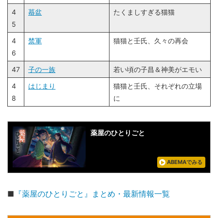
4
蟇盆
たくましすぎる猫猫
5
4
禁軍
猫猫と壬氏、久々の再会
6
47
子の一族
若い頃の子昌＆神美がエモい
4
はじまり
猫猫と壬氏、それぞれの立場
8
に
薬屋のひとりごと
ABEMAでみる
■
『薬屋のひとりごと』まとめ・最新情報一覧