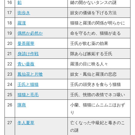
16
鉛
鍵の開かないタンスの謎
17
街歩き
妓女の価値を下げる方法
18
羅漢
猫猫と羅漢の関係が明らかに
19
偶然か必然か
命を守るため、猫猫が走る
20
曼荼羅華
壬氏が飲む薬の効果
21
身請け作戦
隙あらば嫉妬する壬氏
22
青い薔薇
羅漢の目に映る人々
23
鳳仙花と片喰
妓女・鳳仙と羅漢の悲恋
24
壬氏と猫猫
壬氏の頭突きを食らう猫猫
25
猫猫と毛毛
壬氏、恍惚の表情でネコ吸い
26
隊商
小蘭、猫猫にムニムニほおず
り
27
冬人夏草
亡くなった中級妃と毒きのこ
の謎