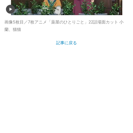
画像5枚目／7枚
アニメ「薬屋のひとりごと」22話場面カット 小
蘭、猫猫
記事に戻る