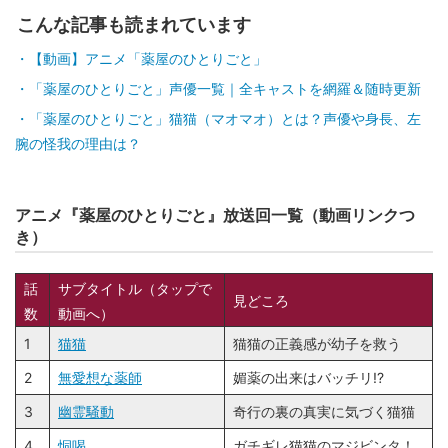
こんな記事も読まれています
【動画】アニメ「薬屋のひとりごと」
「薬屋のひとりごと」声優一覧｜全キャストを網羅＆随時更新
「薬屋のひとりごと」猫猫（マオマオ）とは？声優や身長、左
腕の怪我の理由は？
アニメ『薬屋のひとりごと』放送回一覧（動画リンクつ
き）
話
サブタイトル（タップで
見どころ
数
動画へ）
1
猫猫
猫猫の正義感が幼子を救う
2
無愛想な薬師
媚薬の出来はバッチリ!?
3
幽霊騒動
奇行の裏の真実に気づく猫猫
4
恫喝
ガチギレ猫猫のマジビンタ！