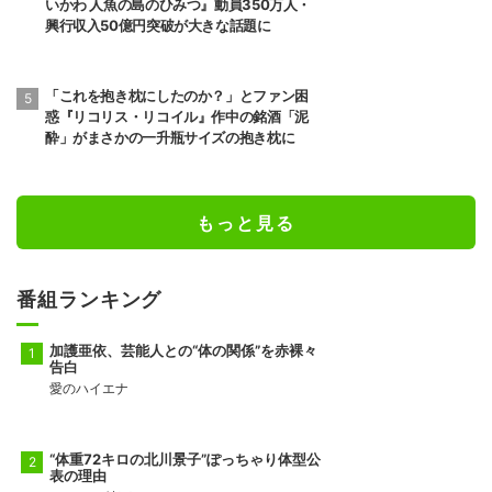
いかわ 人魚の島のひみつ』動員350万人・
興行収入50億円突破が大きな話題に
「これを抱き枕にしたのか？」とファン困
惑『リコリス・リコイル』作中の銘酒「泥
酔」がまさかの一升瓶サイズの抱き枕に
もっと見る
番組ランキング
加護亜依、芸能人との“体の関係”を赤裸々
告白
愛のハイエナ
“体重72キロの北川景子”ぽっちゃり体型公
表の理由