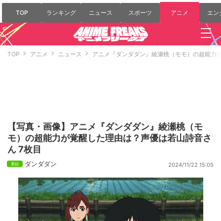
TOP
ランキング
ニュース
スポーツ
アニメ
エン
TOP
アニメ
ニュース
アニメ『ダンダダン』綾瀬桃（モモ）の超能力
【写真・画像】アニメ『ダンダダン』綾瀬桃（モ
モ）の超能力が覚醒した理由は？声優は若山詩音さ
ん 7枚目
ダンダダン
2024/11/22 15:05