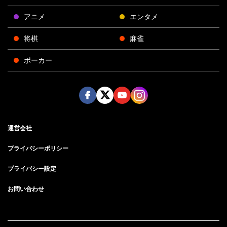
アニメ
エンタメ
将棋
麻雀
ポーカー
Face
Twitt
Yout
Insta
運営会社
boo
er
ube
gra
k
m
プライバシーポリシー
プライバシー設定
お問い合わせ