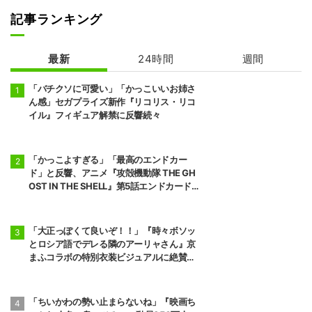
記事ランキング
最新
24時間
週間
綺麗にしてもら
地獄楽 第2期
えますか。
「バチクソに可愛い」「かっこいいお姉さ
ん感」セガプライズ新作『リコリス・リコ
イル』フィギュア解禁に反響続々
「かっこよすぎる」「最高のエンドカー
ド」と反響、アニメ『攻殻機動隊 THE GH
OST IN THE SHELL』第5話エンドカード公
開
「大正っぽくて良いぞ！！」『時々ボソッ
とロシア語でデレる隣のアーリャさん』京
まふコラボの特別衣装ビジュアルに絶賛の
声
「ちいかわの勢い止まらないね」『映画ち