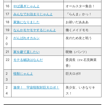
16
やば過ぎじゃんよ
オールスター集合！
17
みんなでお泊まりじゃんよ
『らんま』かっ！
18
家族になりました
お祓いだあああ
19
なんかモヤモヤするじゃんよ
働くメイドモモ
2
がんばれオカルン
友のため友と戦う
0
21
家を建て直したい
呪物（パンツ）
22
モテる秘訣はなんだ
委員長（cv.石見舞菜
香）
2
怪獣じゃんよ
巨大ロボ!!
3
2
激突！ 宇宙怪獣対巨大ロボ！
美少女、いきなりキ
4
ス！