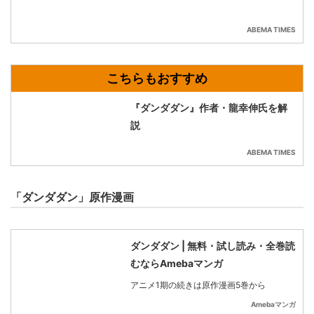
ABEMA TIMES
『ダンダダン』作者・龍幸伸氏を解
説
ABEMA TIMES
「ダンダダン」原作漫画
ダンダダン | 無料・試し読み・全巻読
むならAmebaマンガ
アニメ1期の続きは原作漫画5巻から
Amebaマンガ