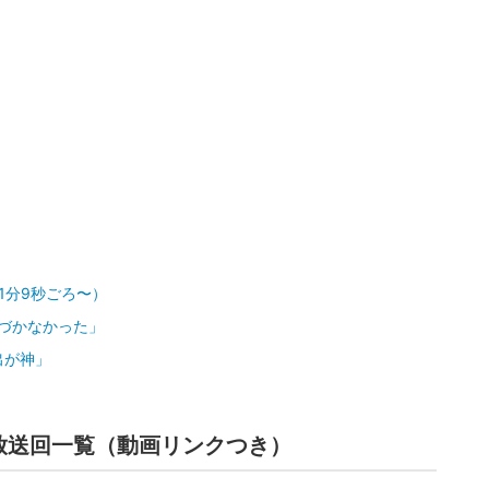
1分9秒ごろ〜）
気づかなかった」
出が神」
放送回一覧（動画リンクつき）