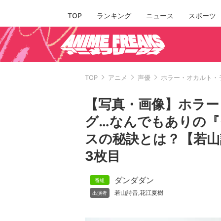
TOP
ランキング
ニュース
スポーツ
TOP
アニメ
声優
ホラー・オカルト・
【写真・画像】ホラー
グ…なんでもありの
スの秘訣とは？【若山
3枚目
ダンダダン
若山詩音
花江夏樹
,