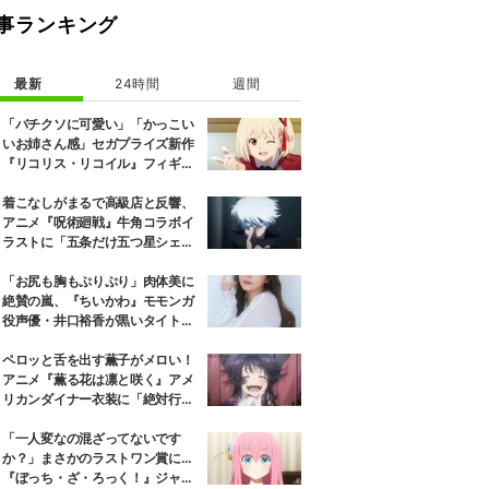
事ランキング
最新
24時間
週間
「バチクソに可愛い」「かっこい
いお姉さん感」セガプライズ新作
『リコリス・リコイル』フィギュ
ア解禁に反響続々
着こなしがまるで高級店と反響、
アニメ『呪術廻戦』牛角コラボイ
ラストに「五条だけ五つ星シェ
フ」
「お尻も胸もぷりぷり」肉体美に
絶賛の嵐、『ちいかわ』モモンガ
役声優・井口裕香が黒いタイトウ
ェアのトレーニング風景公開
ペロッと舌を出す薫子がメロい！
アニメ『薫る花は凛と咲く』アメ
リカンダイナー衣装に「絶対行き
ます」の声
「一人変なの混ざってないです
か？」まさかのラストワン賞に…
『ぼっち・ざ・ろっく！』ジャー