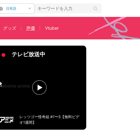
日本語
グッズ
声優
Vtuber
訣とは？【若山詩音・花江夏樹インタビュー】
テレビ放送中
レッツゴー怪奇組 #1〜5【無料ビデ
オ1週間】