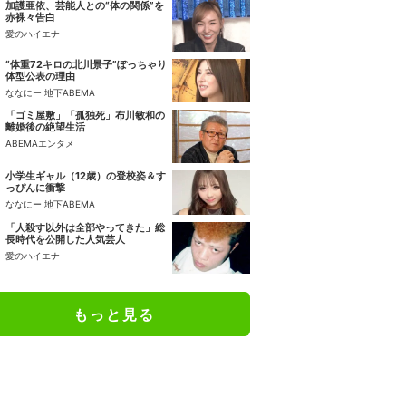
加護亜依、芸能人との“体の関係”を
赤裸々告白
愛のハイエナ
“体重72キロの北川景子”ぽっちゃり
体型公表の理由
ななにー 地下ABEMA
「ゴミ屋敷」「孤独死」布川敏和の
離婚後の絶望生活
ABEMAエンタメ
小学生ギャル（12歳）の登校姿＆す
っぴんに衝撃
ななにー 地下ABEMA
「人殺す以外は全部やってきた」総
長時代を公開した人気芸人
愛のハイエナ
もっと見る