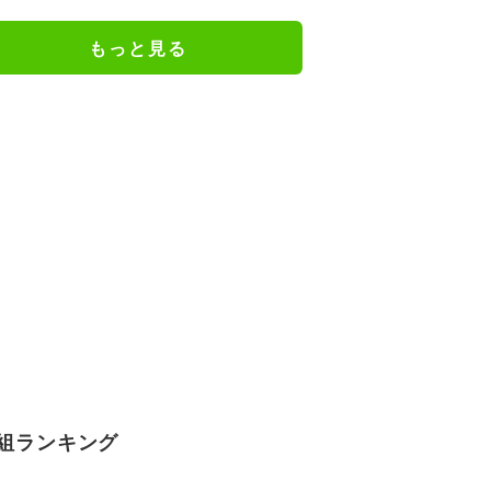
ジメイド姿にツッコミ殺到
もっと見る
組ランキング