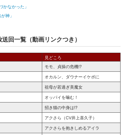
気づかなかった」
出が神」
放送回一覧（動画リンクつき）
見どころ
モモ、貞操の危機!?
オカルン、ダウナーイケボに
祖母が若過ぎ美魔女
オッパイを噛む！
招き猫の中身は!?
アクさら（CV井上喜久子）
アクさらを抱きしめるアイラ