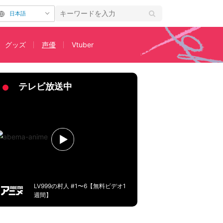
日本語
グッズ
声優
Vtuber
訣とは？【若山詩音・花江夏樹インタビュー】
テレビ放送中
LV999の村人 #1〜6【無料ビデオ1
週間】