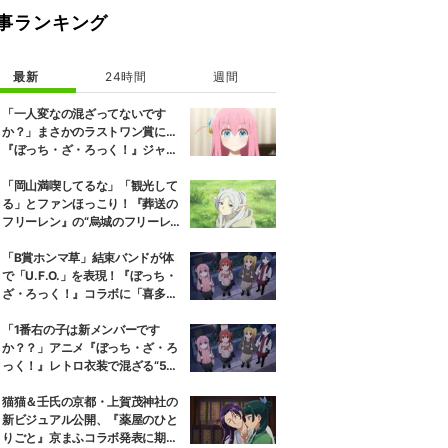
事ランキング
最新
24時間
週間
「一人変なの混ざってないです
か？」まさかのラストワン賞に…
『ぼっち・ざ・ろっく！』ジャー
ジメイド姿にツッコミ殺到
「岡山満喫してるな」「観光して
る」とファンほっこり！『葬送の
フリーレン』の“烏城のフリーレ
ン”に早くも次を期待する声
「B賞ホンマ草」結束バンドが体
で「U.F.O.」を表現！『ぼっち・
ざ・ろっく！』コラボに「喜多ち
ゃんだけ持ち方がコスメ」
「1番右の子は新メンバーです
か？？」アニメ『ぼっち・ざ・ろ
っく！』レトロ衣装で混ざる“5人
目”にツッコミ殺到
猫猫＆壬氏の京都・上賀茂神社の
新ビジュアル公開、『薬屋のひと
りごと』京まふコラボ発表に期待