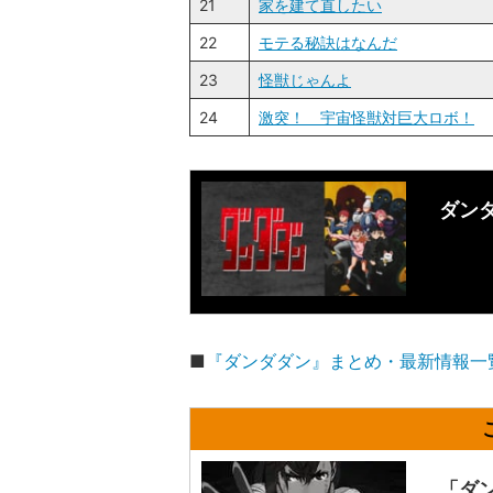
21
家を建て直したい
22
モテる秘訣はなんだ
23
怪獣じゃんよ
24
激突！ 宇宙怪獣対巨大ロボ！
ダン
■
『ダンダダン』まとめ・最新情報一
「ダ