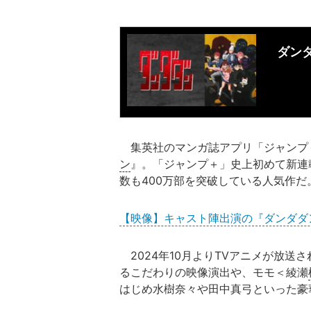
ダン
集英社のマンガ誌アプリ「ジャンプ＋
ン
』。「ジャンプ＋」史上初めて新連載
数も400万部を突破している人気作だ
【映像】キャスト陣出演の『ダンダダ
2024年10月よりTVアニメが放送
るこだわりの映像演出や、モモ＜綾瀬
はじめ水樹奈々や田中真弓といった豪