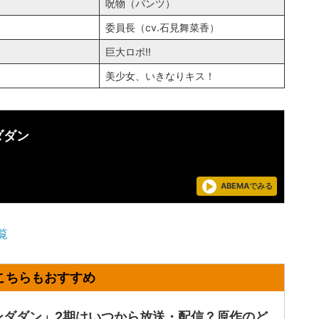
呪物（パンツ）
委員長（cv.石見舞菜香）
巨大ロボ!!
美少女、いきなりキス！
ダダン
ABEMAでみる
覧
ンダダン」2期はいつから放送・配信？原作のど