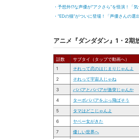
予想外!?な声優が“アクさら”を怪演！「
“EDの猫”がついに登場！「声優さんの選
アニメ『ダンダダン』1・2期
話数
サブタイ（タップで動画へ）
1
それって恋のはじまりじゃんよ
2
それって宇宙人じゃね
3
ババアとババアが激突じゃんか
4
ターボババアをぶっ飛ばそう
5
タマはどこじゃんよ
6
ヤベー女がきた
7
優しい世界へ