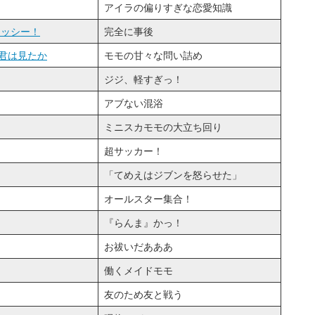
アイラの偏りすぎな恋愛知識
ネッシー！
完全に事後
君は見たか
モモの甘々な問い詰め
ジジ、軽すぎっ！
アブない混浴
ミニスカモモの大立ち回り
超サッカー！
「てめえはジブンを怒らせた」
オールスター集合！
『らんま』かっ！
お祓いだあああ
働くメイドモモ
友のため友と戦う