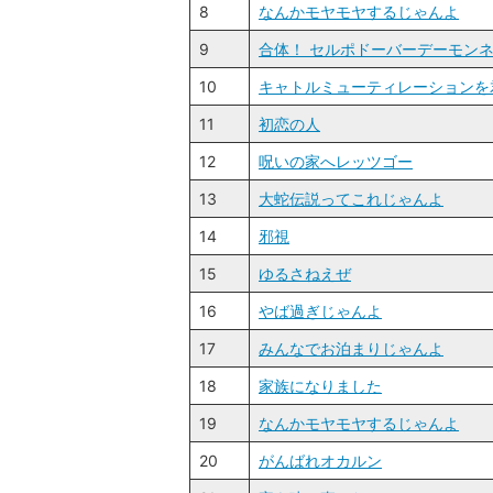
8
なんかモヤモヤするじゃんよ
9
合体！ セルポドーバーデーモン
10
キャトルミューティレーションを
11
初恋の人
12
呪いの家へレッツゴー
13
大蛇伝説ってこれじゃんよ
14
邪視
15
ゆるさねえぜ
16
やば過ぎじゃんよ
17
みんなでお泊まりじゃんよ
18
家族になりました
19
なんかモヤモヤするじゃんよ
20
がんばれオカルン