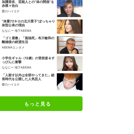
加護亜依、芸能人との“体の関係”を
赤裸々告白
愛のハイエナ
“体重72キロの北川景子”ぽっちゃり
体型公表の理由
ななにー 地下ABEMA
「ゴミ屋敷」「孤独死」布川敏和の
離婚後の絶望生活
ABEMAエンタメ
小学生ギャル（12歳）の登校姿＆す
っぴんに衝撃
ななにー 地下ABEMA
「人殺す以外は全部やってきた」総
長時代を公開した人気芸人
愛のハイエナ
もっと見る