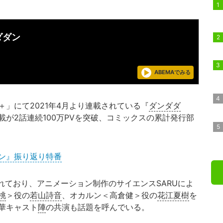
ダダン
ABEMAでみる
」にて2021年4月より連載されている『
ダンダダ
が2話連続100万PVを突破、コミックスの累計発行部
。
ン』振り返り特番
されており、アニメーション制作のサイエンスSARUによ
桃
＞役の
若山詩音
、オカルン＜高倉健＞役の
花江夏樹
を
華キャスト
陣
の共演も話題を呼んでいる。