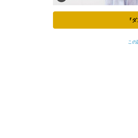
『ダ
この