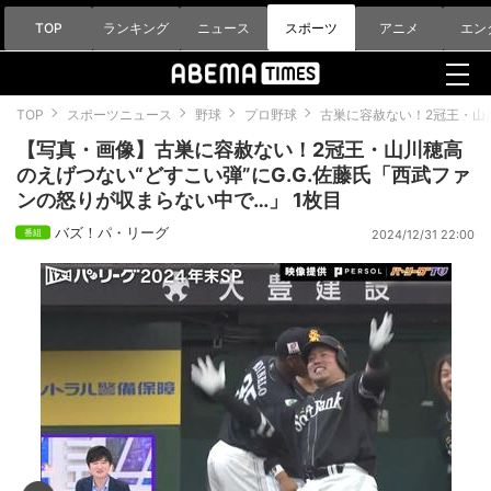
TOP
ランキング
ニュース
スポーツ
アニメ
エン
TOP
スポーツニュース
野球
プロ野球
古巣に容赦ない！2冠王・山
【写真・画像】古巣に容赦ない！2冠王・山川穂高
のえげつない“どすこい弾”にG.G.佐藤氏「西武ファ
ンの怒りが収まらない中で…」 1枚目
バズ！パ・リーグ
2024/12/31 22:00