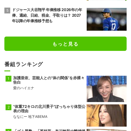
ドジャース大谷翔平 年俸推移 2026年の年
俸、週給、日給、税金、手取りは？ 2027
年以降の年俸推移予想も
もっと見る
番組ランキング
加護亜依、芸能人との“体の関係”を赤裸々
告白
愛のハイエナ
“体重72キロの北川景子”ぽっちゃり体型公
表の理由
ななにー 地下ABEMA