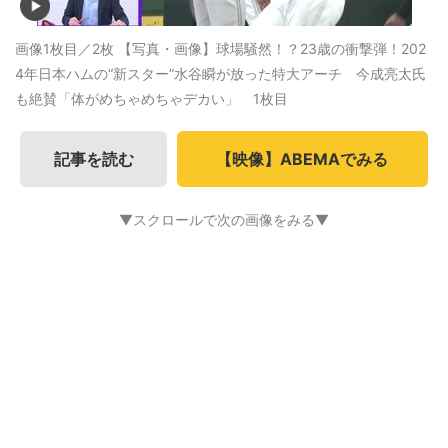
画像1枚目／2枚
【写真・画像】球場騒然！？23歳の衝撃弾！202
4年日本ハムの“新スター”水谷瞬が放った特大アーチ 今成亮太氏
も絶賛「体がめちゃめちゃデカい」 1枚目
記事を読む
【映像】ABEMAでみる
▼スクロールで次の画像をみる▼