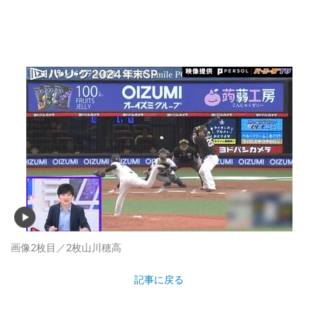
画像2枚目／2枚
山川穂高
記事に戻る