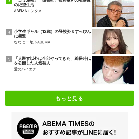
「ゴミ屋敷」「孤独死」布川敏和の離婚後
の絶望生活
ABEMAエンタメ
小学生ギャル（12歳）の登校姿＆すっぴん
に衝撃
ななにー 地下ABEMA
「人殺す以外は全部やってきた」総長時代
を公開した人気芸人
愛のハイエナ
もっと見る