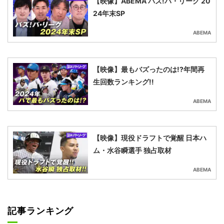
【映像】ABEMA バズ!パ・リーグ 20
24年末SP
ABEMA
【映像】最もバズったのは!?年間再
生回数ランキング!!
ABEMA
【映像】現役ドラフトで覚醒 日本ハ
ム・水谷瞬選手 独占取材
ABEMA
記事ランキング