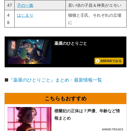
47
子の一族
若い頃の子昌＆神美がエモい
4
はじまり
猫猫と壬氏、それぞれの立場
8
に
薬屋のひとりごと
ABEMAでみる
■
『薬屋のひとりごと』まとめ・最新情報一覧
楼蘭妃の正体は？声優、年齢など情
報まとめ
ANIME FREAKS