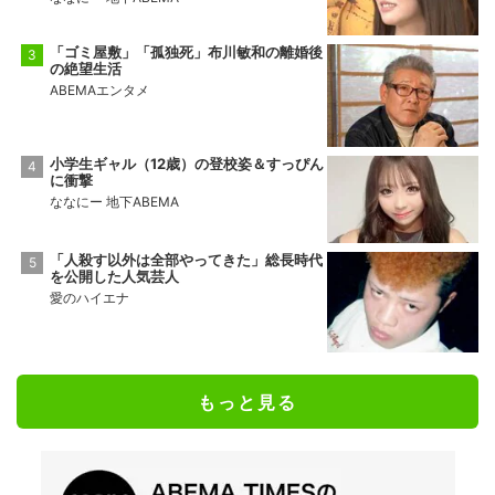
「ゴミ屋敷」「孤独死」布川敏和の離婚後
の絶望生活
ABEMAエンタメ
小学生ギャル（12歳）の登校姿＆すっぴん
に衝撃
ななにー 地下ABEMA
「人殺す以外は全部やってきた」総長時代
を公開した人気芸人
愛のハイエナ
もっと見る