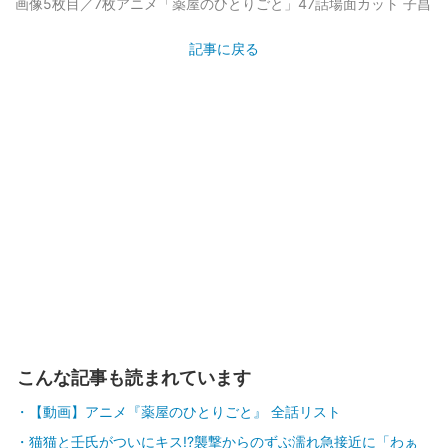
画像5枚目／7枚
アニメ「薬屋のひとりごと」47話場面カット 子昌
記事に戻る
こんな記事も読まれています
【動画】アニメ『薬屋のひとりごと』 全話リスト
猫猫と壬氏がついにキス!?襲撃からのずぶ濡れ急接近に「わぁ