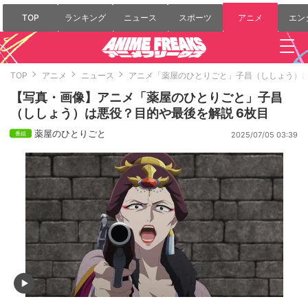
TOP
ランキング
ニュース
スポーツ
アニメ
エン
TOP
アニメ
ニュース
アニメ「薬屋のひとりごと」子昌（ししょう）
【写真・画像】アニメ「薬屋のひとりごと」子昌
（ししょう）は悪役？目的や最後を解説 6枚目
薬屋のひとりごと
2025/07/05 03:39