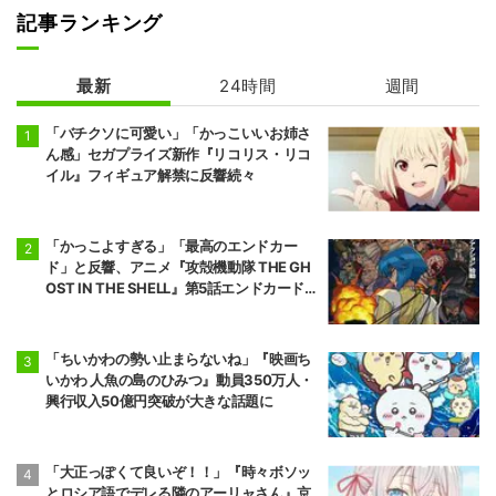
記事ランキング
最新
24時間
週間
正反対な君と僕
「バチクソに可愛い」「かっこいいお姉さ
ん感」セガプライズ新作『リコリス・リコ
イル』フィギュア解禁に反響続々
「かっこよすぎる」「最高のエンドカー
ド」と反響、アニメ『攻殻機動隊 THE GH
OST IN THE SHELL』第5話エンドカード公
開
「ちいかわの勢い止まらないね」『映画ち
いかわ 人魚の島のひみつ』動員350万人・
興行収入50億円突破が大きな話題に
「大正っぽくて良いぞ！！」『時々ボソッ
とロシア語でデレる隣のアーリャさん』京