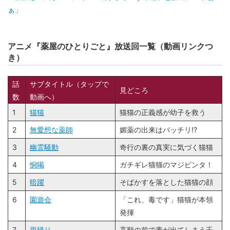
ぁ」
アニメ『薬屋のひとりごと』放送回一覧（動画リンクつ
き）
話
サブタイトル（タップで
見どころ
数
動画へ）
1
猫猫
猫猫の正義感が幼子を救う
2
無愛想な薬師
媚薬の出来はバッチリ!?
3
幽霊騒動
奇行の裏の真実に気づく猫猫
4
恫喝
ガチギレ猫猫のマジビンタ！
5
暗躍
そばかすを落とした猫猫の顔
6
園遊会
「これ、毒です」猫猫が本領
発揮
7
里帰り
高順の前で素が出てしまう壬