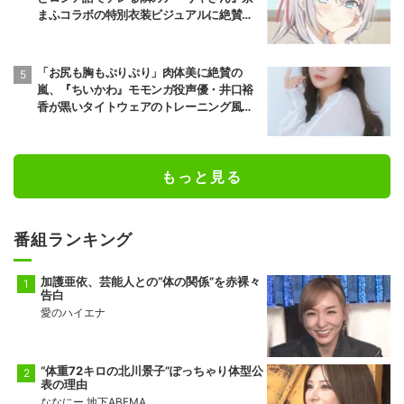
まふコラボの特別衣装ビジュアルに絶賛の
声
「お尻も胸もぷりぷり」肉体美に絶賛の
嵐、『ちいかわ』モモンガ役声優・井口裕
香が黒いタイトウェアのトレーニング風景
公開
もっと見る
番組ランキング
加護亜依、芸能人との“体の関係”を赤裸々
告白
愛のハイエナ
“体重72キロの北川景子”ぽっちゃり体型公
表の理由
ななにー 地下ABEMA