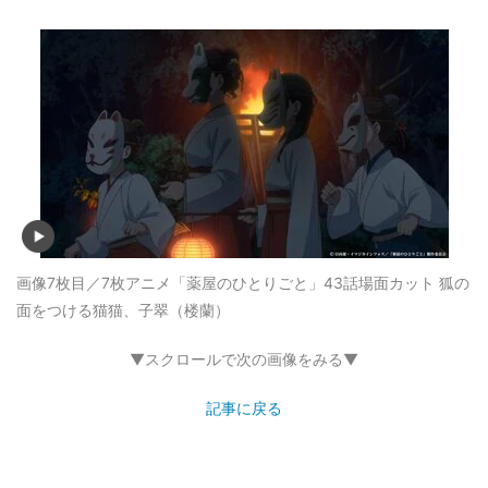
画像7枚目／7枚
アニメ「薬屋のひとりごと」43話場面カット 狐の
面をつける猫猫、子翠（楼蘭）
▼スクロールで次の画像をみる▼
記事に戻る