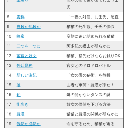
氏
8
麦稈
「一夜の対価」に壬氏、硬直
9
自殺か他殺か
猫猫の死生観、壬氏の懊悩
10
蜂蜜
変態に追い詰められる猫猫
11
二つを一つに
阿多妃の過去が明らかに
12
宦官と妓女
猫猫、指先だけならお触りOK
13
外廷勤務
官女とのドロドロバトル
14
新しい淑妃
「女の園の秘術」を教授
15
膾
曲者な軍師・羅漢が来た！
16
鉛
鍵の開かないタンスの謎
17
街歩き
妓女の価値を下げる方法
18
羅漢
猫猫と羅漢の関係が明らかに
19
偶然か必然か
命を守るため、猫猫が走る