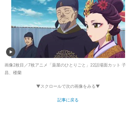
画像2枚目／7枚
アニメ「薬屋のひとりごと」22話場面カット 子
昌、楼蘭
▼スクロールで次の画像をみる▼
記事に戻る