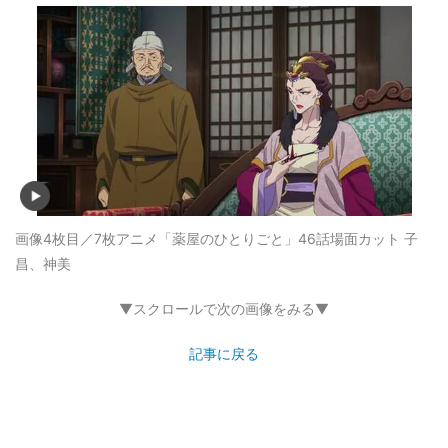
画像4枚目／7枚
アニメ「薬屋のひとりごと」46話場面カット 子
昌、神美
▼スクロールで次の画像をみる▼
記事に戻る