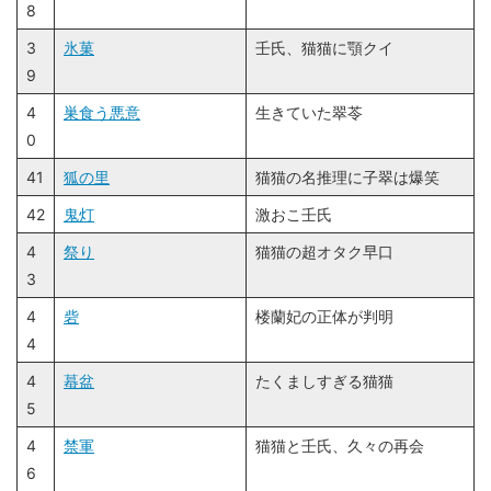
8
3
氷菓
壬氏、猫猫に顎クイ
9
4
巣食う悪意
生きていた翠苓
0
41
狐の里
猫猫の名推理に子翠は爆笑
42
鬼灯
激おこ壬氏
4
祭り
猫猫の超オタク早口
3
4
砦
楼蘭妃の正体が判明
4
4
蟇盆
たくましすぎる猫猫
5
4
禁軍
猫猫と壬氏、久々の再会
6