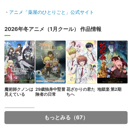
・
アニメ「薬屋のひとりごと」公式サイト
2026年冬アニメ（1月クール） 作品情報
魔術師クノンは
29歳独身中堅冒
花ざかりの君た
地獄楽 第2期
見えている
険者の日常
ちへ
もっとみる（67）