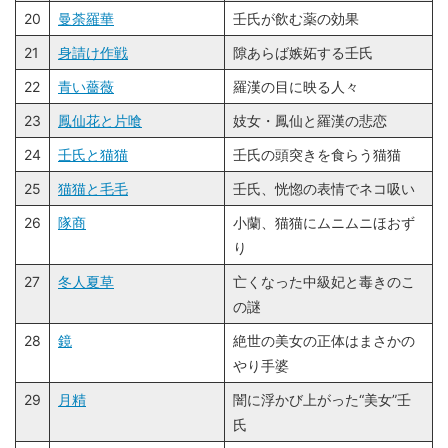
20
曼荼羅華
壬氏が飲む薬の効果
21
身請け作戦
隙あらば嫉妬する壬氏
22
青い薔薇
羅漢の目に映る人々
23
鳳仙花と片喰
妓女・鳳仙と羅漢の悲恋
24
壬氏と猫猫
壬氏の頭突きを食らう猫猫
25
猫猫と毛毛
壬氏、恍惚の表情でネコ吸い
26
隊商
小蘭、猫猫にムニムニほおず
り
27
冬人夏草
亡くなった中級妃と毒きのこ
の謎
28
鏡
絶世の美女の正体はまさかの
やり手婆
29
月精
闇に浮かび上がった“美女”壬
氏