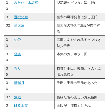
3
みたび、水晶宮
梨花妃のビンタに深い理由
0
31
選択の廟
皇帝の爆弾発言に焦る壬氏
32
皇太后
皇太后の“呪い”発言が怖すぎ
る
3
先帝
高順にあやされるギャン泣き
3
幼少壬氏
3
怪談
本気のガチホラー回
4
3
狩り
猫猫と壬氏、襲撃からのずぶ
5
濡れ急接近
3
華瑞月
壬氏に壬氏の壬氏があった
6
37
湯殿
猫猫たちの楽しいお風呂回
3
踊る幽霊
壬氏が「猫猫」と呼ぶ