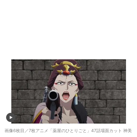
画像6枚目／7枚
アニメ「薬屋のひとりごと」47話場面カット 神美