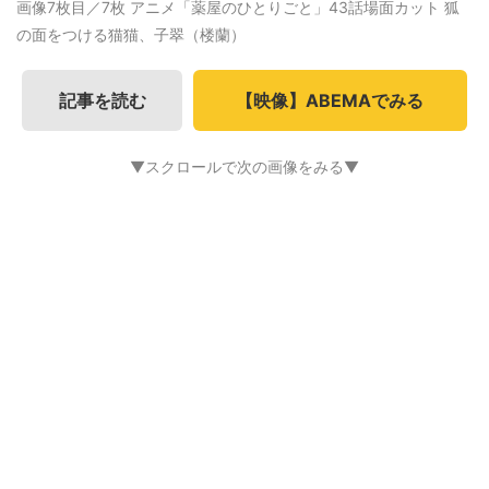
画像7枚目／7枚
アニメ「薬屋のひとりごと」43話場面カット 狐
の面をつける猫猫、子翠（楼蘭）
記事を読む
【映像】ABEMAでみる
▼スクロールで次の画像をみる▼