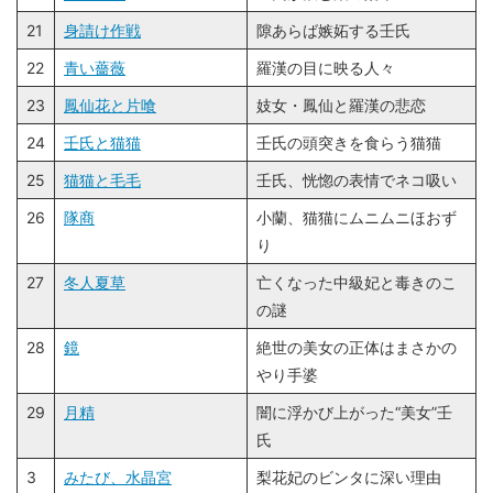
21
身請け作戦
隙あらば嫉妬する壬氏
22
青い薔薇
羅漢の目に映る人々
23
鳳仙花と片喰
妓女・鳳仙と羅漢の悲恋
24
壬氏と猫猫
壬氏の頭突きを食らう猫猫
25
猫猫と毛毛
壬氏、恍惚の表情でネコ吸い
26
隊商
小蘭、猫猫にムニムニほおず
り
27
冬人夏草
亡くなった中級妃と毒きのこ
の謎
28
鏡
絶世の美女の正体はまさかの
やり手婆
29
月精
闇に浮かび上がった“美女”壬
氏
3
みたび、水晶宮
梨花妃のビンタに深い理由