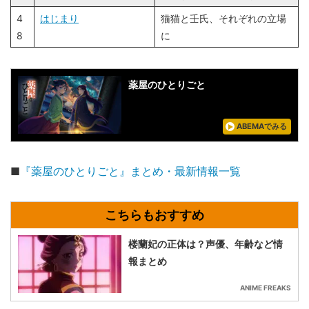
4
はじまり
猫猫と壬氏、それぞれの立場
8
に
薬屋のひとりごと
ABEMAでみる
■
『薬屋のひとりごと』まとめ・最新情報一覧
楼蘭妃の正体は？声優、年齢など情
報まとめ
ANIME FREAKS