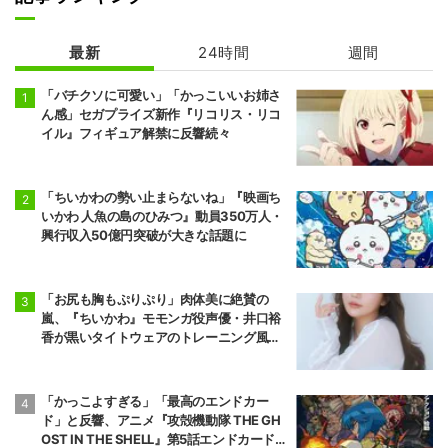
最新
24時間
週間
カヤちゃんはコ
ワくない
「バチクソに可愛い」「かっこいいお姉さ
ん感」セガプライズ新作『リコリス・リコ
イル』フィギュア解禁に反響続々
「ちいかわの勢い止まらないね」『映画ち
いかわ 人魚の島のひみつ』動員350万人・
興行収入50億円突破が大きな話題に
「お尻も胸もぷりぷり」肉体美に絶賛の
嵐、『ちいかわ』モモンガ役声優・井口裕
香が黒いタイトウェアのトレーニング風景
公開
「かっこよすぎる」「最高のエンドカー
ド」と反響、アニメ『攻殻機動隊 THE GH
OST IN THE SHELL』第5話エンドカード公