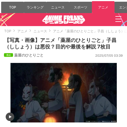
TOP
ランキング
ニュース
スポーツ
アニメ
エン
TOP
アニメ
ニュース
アニメ「薬屋のひとりごと」子昌（ししょう）
【写真・画像】アニメ「薬屋のひとりごと」子昌
（ししょう）は悪役？目的や最後を解説 7枚目
薬屋のひとりごと
2025/07/05 03:39