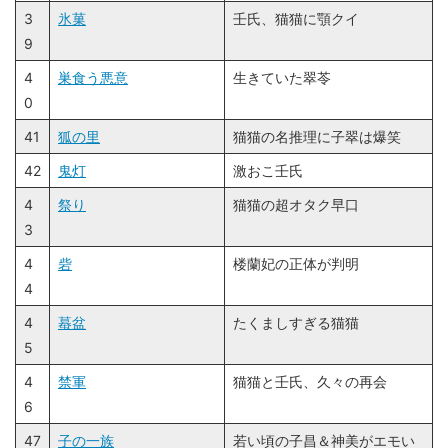
3
氷菓
壬氏、猫猫に顎クイ
9
4
巣食う悪意
生きていた翠苓
0
41
狐の里
猫猫の名推理に子翠は爆笑
42
鬼灯
激おこ壬氏
4
祭り
猫猫の超オタク早口
3
4
砦
楼蘭妃の正体が判明
4
4
蟇盆
たくましすぎる猫猫
5
4
禁軍
猫猫と壬氏、久々の再会
6
47
子の一族
若い頃の子昌＆神美がエモい