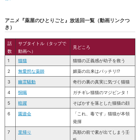
アニメ『薬屋のひとりごと』放送回一覧（動画リンクつ
き）
話
サブタイトル（タップで
見どころ
数
動画へ）
1
猫猫
猫猫の正義感が幼子を救う
2
無愛想な薬師
媚薬の出来はバッチリ!?
3
幽霊騒動
奇行の裏の真実に気づく猫猫
4
恫喝
ガチギレ猫猫のマジビンタ！
5
暗躍
そばかすを落とした猫猫の顔
6
園遊会
「これ、毒です」猫猫が本領
発揮
7
里帰り
高順の前で素が出てしまう壬
氏