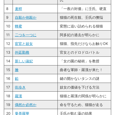
8
麦稈
「一夜の対価」に壬氏、硬直
9
自殺か他殺か
猫猫の死生観、壬氏の懊悩
10
蜂蜜
変態に追い詰められる猫猫
11
二つを一つに
阿多妃の過去が明らかに
12
宦官と妓女
猫猫、指先だけならお触りOK
13
外廷勤務
官女とのドロドロバトル
14
新しい淑妃
「女の園の秘術」を教授
15
膾
曲者な軍師・羅漢が来た！
16
鉛
鍵の開かないタンスの謎
17
街歩き
妓女の価値を下げる方法
18
羅漢
猫猫と羅漢の関係が明らかに
19
偶然か必然か
命を守るため、猫猫が走る
20
曼荼羅華
壬氏が飲む薬の効果