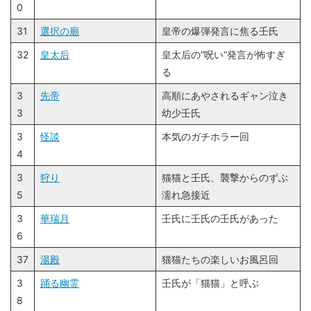
0
31
選択の廟
皇帝の爆弾発言に焦る壬氏
32
皇太后
皇太后の“呪い”発言が怖すぎ
る
3
先帝
高順にあやされるギャン泣き
3
幼少壬氏
3
怪談
本気のガチホラー回
4
3
狩り
猫猫と壬氏、襲撃からのずぶ
5
濡れ急接近
3
華瑞月
壬氏に壬氏の壬氏があった
6
37
湯殿
猫猫たちの楽しいお風呂回
3
踊る幽霊
壬氏が「猫猫」と呼ぶ
8