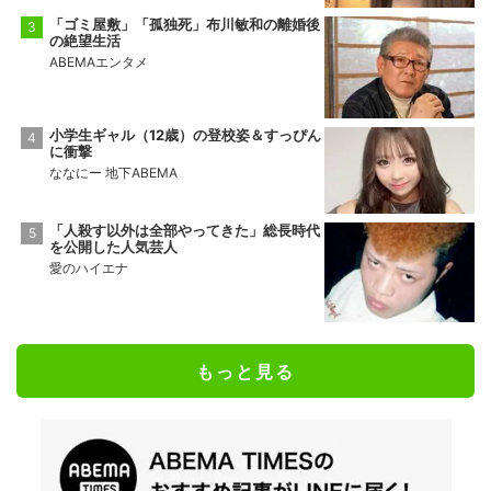
「ゴミ屋敷」「孤独死」布川敏和の離婚後
の絶望生活
ABEMAエンタメ
小学生ギャル（12歳）の登校姿＆すっぴん
に衝撃
ななにー 地下ABEMA
「人殺す以外は全部やってきた」総長時代
を公開した人気芸人
愛のハイエナ
もっと見る