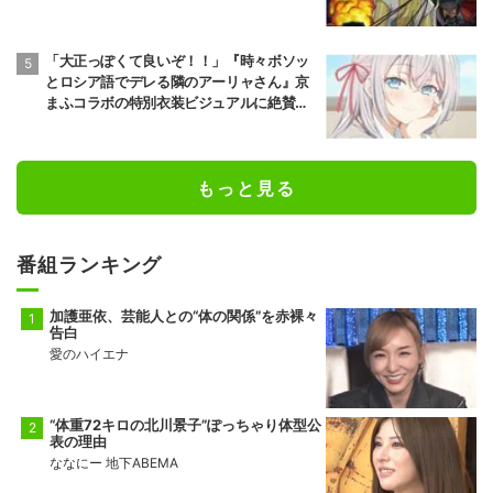
開
「大正っぽくて良いぞ！！」『時々ボソッ
とロシア語でデレる隣のアーリャさん』京
まふコラボの特別衣装ビジュアルに絶賛の
声
もっと見る
番組ランキング
加護亜依、芸能人との“体の関係”を赤裸々
告白
愛のハイエナ
“体重72キロの北川景子”ぽっちゃり体型公
表の理由
ななにー 地下ABEMA