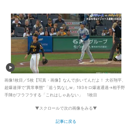
画像1枚目／5枚
【写真・画像】なんで歩いてんだよ！ 大谷翔平、
超爆速弾で“異常事態”「追う気なしw」193キロ爆速通過→相手野
手陣がフラフラする「これはしゃあない」 1枚目
▼スクロールで次の画像をみる▼
記事に戻る