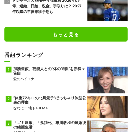
覧、都道府県別優勝回数ランキング
村上宗隆 2026ホームラン数 最新のホーム
ランランキングや今季第26号のホームラン
映像も
やっぱり愛されキャラ…ヌートバーの肘当
てに刻まれた“漢字の名前”に反響「こうい
うとこよな」「ヌーさんかわいい」
ドジャース大谷翔平 年俸推移 2026年の年
俸、週給、日給、税金、手取りは？ 2027
年以降の年俸推移予想も
もっと見る