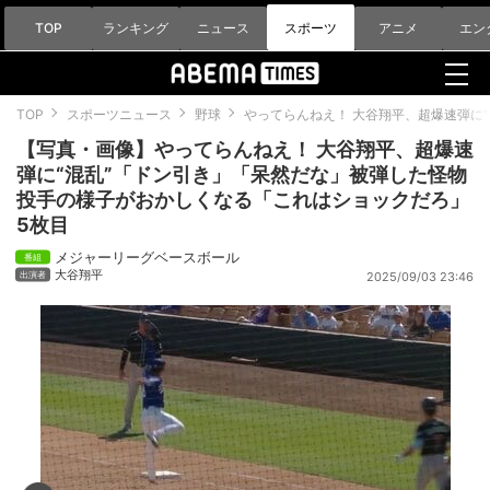
TOP
ランキング
ニュース
スポーツ
アニメ
エン
TOP
スポーツニュース
野球
やってらんねえ！ 大谷翔平、超爆速弾に
【写真・画像】やってらんねえ！ 大谷翔平、超爆速
弾に“混乱”「ドン引き」「呆然だな」被弾した怪物
投手の様子がおかしくなる「これはショックだろ」
5枚目
メジャーリーグベースボール
大谷翔平
2025/09/03 23:46