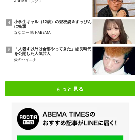
番組ランキング
加護亜依、芸能人との“体の関係”を赤裸々
告白
愛のハイエナ
“体重72キロの北川景子”ぽっちゃり体型公
表の理由
ななにー 地下ABEMA
「ゴミ屋敷」「孤独死」布川敏和の離婚後
の絶望生活
ABEMAエンタメ
小学生ギャル（12歳）の登校姿＆すっぴん
に衝撃
ななにー 地下ABEMA