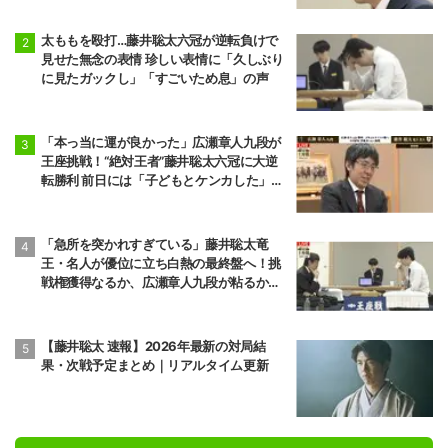
太ももを殴打…藤井聡太六冠が逆転負けで
見せた無念の表情 珍しい表情に「久しぶり
に見たガックし」「すごいため息」の声
「本っ当に運が良かった」広瀬章人九段が
王座挑戦！“絶対王者”藤井聡太六冠に大逆
転勝利 前日には「子どもとケンカした」パ
パの顔も
「急所を突かれすぎている」藤井聡太竜
王・名人が優位に立ち白熱の最終盤へ！挑
戦権獲得なるか、広瀬章人九段が粘るか／
将棋・王座戦
【藤井聡太 速報】2026年最新の対局結
果・次戦予定まとめ｜リアルタイム更新