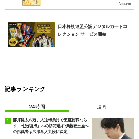
Amazon
日本将棋連盟公認デジタルカードコ
レクション サービス開始
記事ランキング
24時間
週間
藤井聡太六冠、大逆転負けで王座挑戦なら
ず 「七冠復帰」への切符逃す 伊藤匠王座へ
の挑戦者は広瀬章人九段に決定