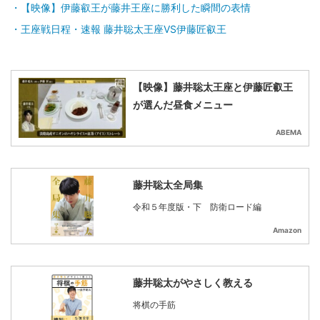
【映像】伊藤叡王が藤井王座に勝利した瞬間の表情
王座戦日程・速報 藤井聡太王座VS伊藤匠叡王
【映像】藤井聡太王座と伊藤匠叡王
が選んだ昼食メニュー
ABEMA
藤井聡太全局集
令和５年度版・下 防衛ロード編
Amazon
藤井聡太がやさしく教える
将棋の手筋