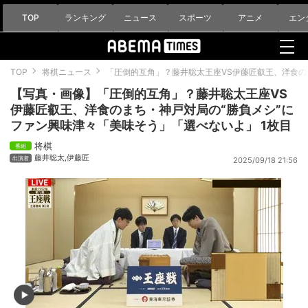
TOP
ランキング
ニュース
スポーツ
アニメ
エン
TOP
将棋ニュース
「圧倒的互角」？藤井聡太王座VS伊藤匠叡王、洋食の
【写真・画像】「圧倒的互角」？藤井聡太王座VS
伊藤匠叡王、洋食のまち・神戸対局の“勝負メシ”に
ファン興味津々「美味そう」「選べないよ」 1枚目
将棋
藤井聡太
,
伊藤匠
2025/09/18 21:56