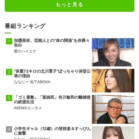
もっと見る
番組ランキング
加護亜依、芸能人との“体の関係”を赤裸々
告白
愛のハイエナ
“体重72キロの北川景子”ぽっちゃり体型公
表の理由
ななにー 地下ABEMA
「ゴミ屋敷」「孤独死」布川敏和の離婚後
の絶望生活
ABEMAエンタメ
小学生ギャル（12歳）の登校姿＆すっぴん
に衝撃