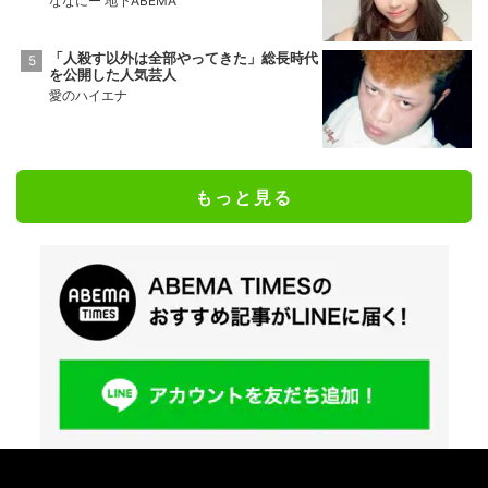
ななにー 地下ABEMA
「人殺す以外は全部やってきた」総長時代
を公開した人気芸人
愛のハイエナ
もっと見る