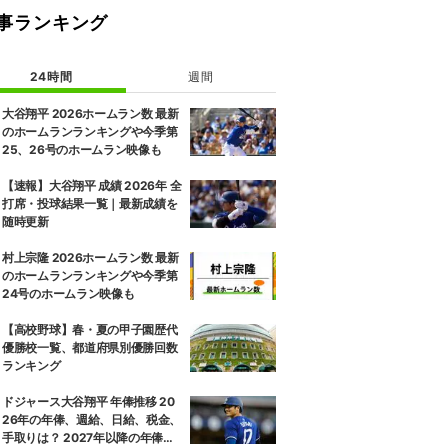
事ランキング
24時間
週間
大谷翔平 2026ホームラン数 最新
のホームランランキングや今季第
25、26号のホームラン映像も
【速報】大谷翔平 成績 2026年 全
打席・投球結果一覧｜最新成績を
随時更新
村上宗隆 2026ホームラン数 最新
のホームランランキングや今季第
24号のホームラン映像も
【高校野球】春・夏の甲子園歴代
優勝校一覧、都道府県別優勝回数
ランキング
ドジャース大谷翔平 年俸推移 20
26年の年俸、週給、日給、税金、
手取りは？ 2027年以降の年俸推