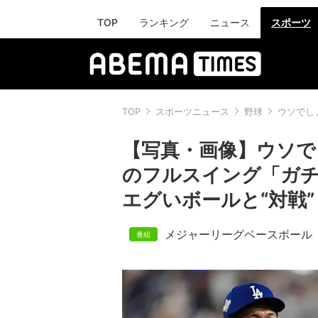
TOP
ランキング
ニュース
スポーツ
TOP
スポーツニュース
野球
ウソでし
【写真・画像】ウソで
のフルスイング「ガ
エグいボールと“対戦”
メジャーリーグベースボール