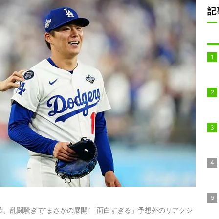
記
希、乱闘騒ぎで“まさかの展開”「面白すぎる」予想外のリアクシ