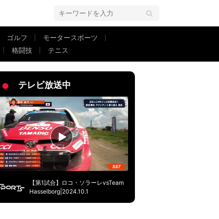
ゴルフ
モータースポーツ
格闘技
テニス
伸のエグいボールと“対戦”「めっちゃ楽しそうw」
テレビ放送中
【第1試合】ロコ・ソラーレvsTeam
Hasselborg|2024.10.1