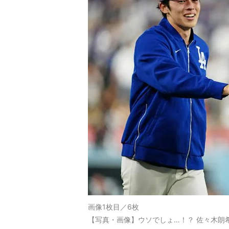
画像1枚目／6枚
【写真・画像】ウソでしょ…！？ 佐々木朗