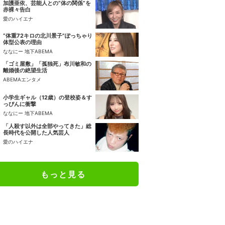
加護亜依、芸能人との“体の関係”を
赤裸々告白
愛のハイエナ
“体重72キロの北川景子”ぽっちゃり
体型公表の理由
ななにー 地下ABEMA
「ゴミ屋敷」「孤独死」布川敏和の
離婚後の絶望生活
ABEMAエンタメ
小学生ギャル（12歳）の登校姿＆す
っぴんに衝撃
ななにー 地下ABEMA
「人殺す以外は全部やってきた」総
長時代を公開した人気芸人
愛のハイエナ
もっと見る