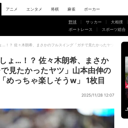
アニメ
エンタメ
将棋
麻雀
ポーカー
野球
サッカー
大相撲
ボートレース
スポーツ総合
ょ…！？ 佐々木朗希、まさかのフルスイング「ガチで見たかったヤツ」山本由
しょ…！？ 佐々木朗希、まさか
チで見たかったヤツ」山本由伸の
「めっちゃ楽しそうw」 1枚目
2025/11/28 12:07