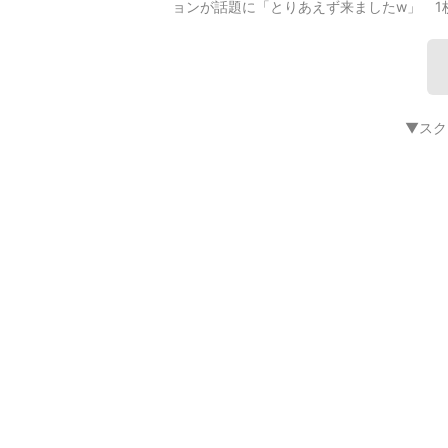
ョンが話題に「とりあえず来ましたw」 1
▼スク