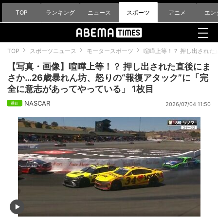
TOP
ランキング
ニュース
スポーツ
アニメ
エン
TOP
スポーツニュース
モータースポーツ
喧嘩上等！？ 押し出された
【写真・画像】喧嘩上等！？ 押し出された直後にま
さか…26歳暴れん坊、怒りの“報復アタック”に「完
全に意志があってやっている」 1枚目
NASCAR
2026/07/04 11:50