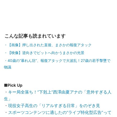
こんな記事も読まれています
【画像】押し出された直後、まさかの報復アタック
【映像】逆向きでピットへ向かうまさかの光景
40歳の“暴れん坊”、報復アタックで大波乱！27歳の若手撃墜で
物議
■Pick Up
・
キー局全落ち！“下剋上”西澤由夏アナの「意外すぎる人
生」
・
現役女子高生の「リアルすぎる日常」をのぞき見
・
スポーツコンテンツに適したの“ライブ特化型広告”って