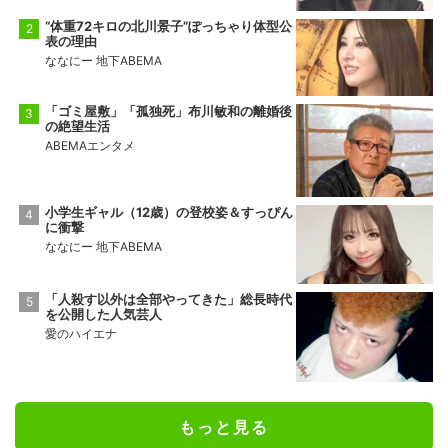
“体重72キロの北川景子”ぽっちゃり体型公
表の理由
ななにー 地下ABEMA
「ゴミ屋敷」「孤独死」布川敏和の離婚後
の絶望生活
ABEMAエンタメ
小学生ギャル（12歳）の登校姿＆すっぴん
に衝撃
ななにー 地下ABEMA
「人殺す以外は全部やってきた」総長時代
を公開した人気芸人
愛のハイエナ
もっと見る