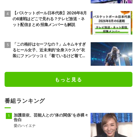
【バスケットボール日本代表】2026年8月
の6連戦はどこで見れる？テレビ放送・ネ
ット配信まとめ 招集メンバーも解説
「この格好はセーフなの？」ムキムキすぎ
るヒール女子、近未来的“全身スケスケ”衣
装にファンツッコミ「着ているけど着てい
ない感…」
もっと見る
番組ランキング
加護亜依、芸能人との“体の関係”を赤裸々
告白
愛のハイエナ