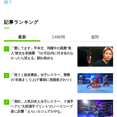
何？
記事ランキング
最新
24時間
週間
「愛してます」平本丈、同棲中の黒髪“美
人”彼女を初披露 「1か月以内に付き合わな
かったら消える」馴れ初めも
「危うく放送事故」女子レスラー、禁断
の“衣装まくり上げ”暴挙に視聴者ざわつく
「美狂」人気日本人女子レスラー、ド派手
ヘアと“大胆漢字プリント”のノースリーブ
姿に反響「えらいカジュアルやな」