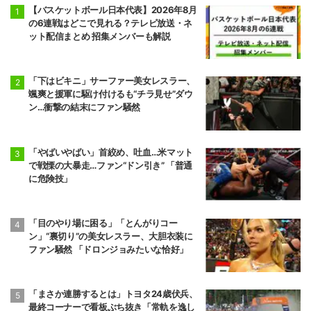
【バスケットボール日本代表】2026年8月
の6連戦はどこで見れる？テレビ放送・ネ
ット配信まとめ 招集メンバーも解説
「下はビキニ」サーファー美女レスラー、
颯爽と援軍に駆け付けるも“チラ見せ”ダウ
ン…衝撃の結末にファン騒然
「やばいやばい」首絞め、吐血…米マット
で戦慄の大暴走…ファン“ドン引き” 「普通
に危険技」
「目のやり場に困る」「とんがりコー
ン」“裏切り”の美女レスラー、大胆衣装に
ファン騒然 「ドロンジョみたいな恰好」
「まさか連勝するとは」トヨタ24歳伏兵、
最終コーナーで看板ぶち抜き「常軌を逸し