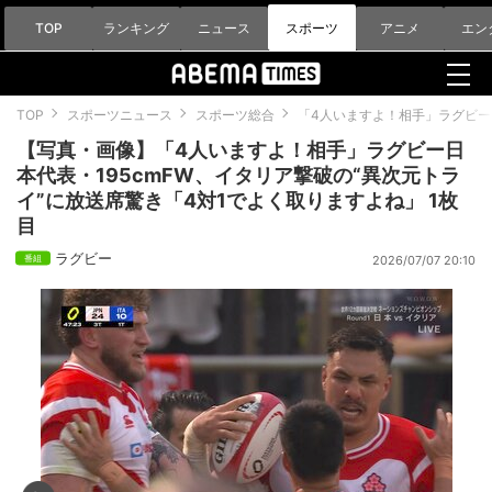
TOP
ランキング
ニュース
スポーツ
アニメ
エン
TOP
スポーツニュース
スポーツ総合
「4人いますよ！相手」ラグビー
【写真・画像】「4人いますよ！相手」ラグビー日
本代表・195cmFW、イタリア撃破の“異次元トラ
イ”に放送席驚き「4対1でよく取りますよね」 1枚
目
ラグビー
2026/07/07 20:10