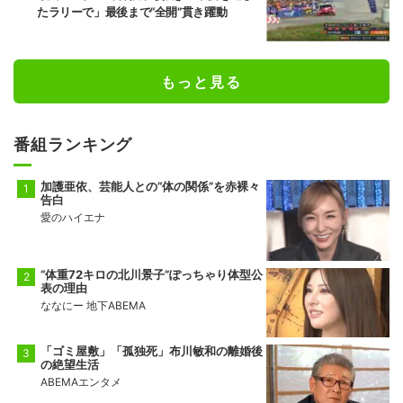
たラリーで」最後まで“全開”貫き躍動
もっと見る
番組ランキング
加護亜依、芸能人との“体の関係”を赤裸々
告白
愛のハイエナ
“体重72キロの北川景子”ぽっちゃり体型公
表の理由
ななにー 地下ABEMA
「ゴミ屋敷」「孤独死」布川敏和の離婚後
の絶望生活
ABEMAエンタメ