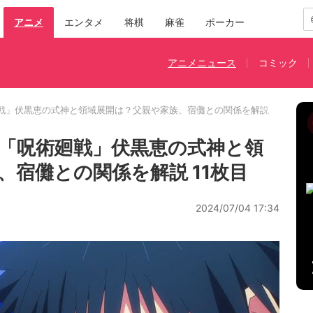
アニメ
エンタメ
将棋
麻雀
ポーカー
アニメニュース
コミック
戦」伏黒恵の式神と領域展開は？父親や家族、宿儺との関係を解説
「呪術廻戦」伏黒恵の式神と領
、宿儺との関係を解説 11枚目
2024/07/04 17:34