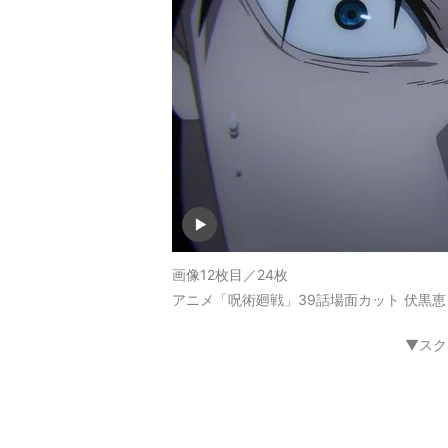
画像12枚目／24枚
アニメ「呪術廻戦」39話場面カット 伏黒恵
▼スク