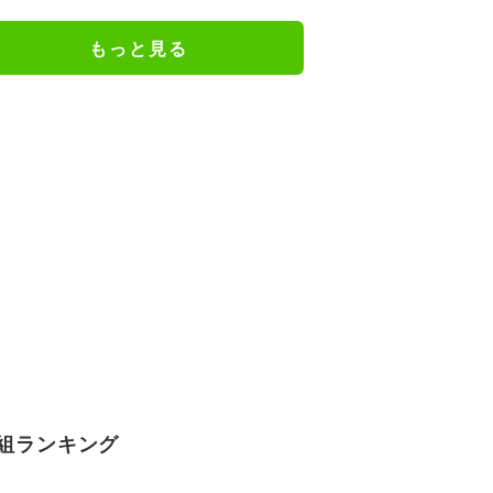
ジメイド姿にツッコミ殺到
もっと見る
組ランキング