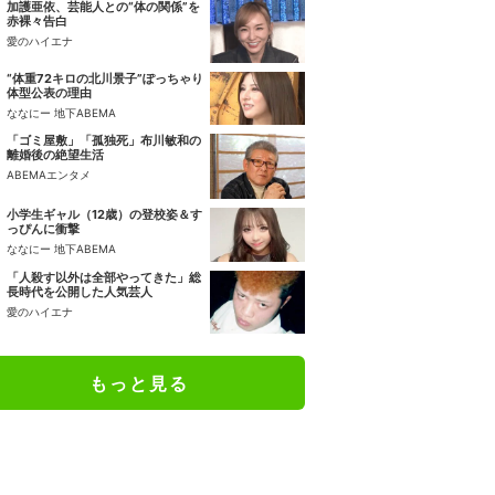
加護亜依、芸能人との“体の関係”を
赤裸々告白
愛のハイエナ
“体重72キロの北川景子”ぽっちゃり
体型公表の理由
ななにー 地下ABEMA
「ゴミ屋敷」「孤独死」布川敏和の
離婚後の絶望生活
ABEMAエンタメ
小学生ギャル（12歳）の登校姿＆す
っぴんに衝撃
ななにー 地下ABEMA
「人殺す以外は全部やってきた」総
長時代を公開した人気芸人
愛のハイエナ
もっと見る