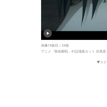
画像14枚目／24枚
アニメ「呪術廻戦」41話場面カット 伏黒恵
▼スク