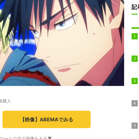
記
海建人
【映像】ABEMAでみる
ロールで次の画像をみる▼