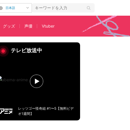
日本語
グッズ
声優
Vtuber
テレビ放送中
レッツゴー怪奇組 #1〜5【無料ビデ
オ1週間】