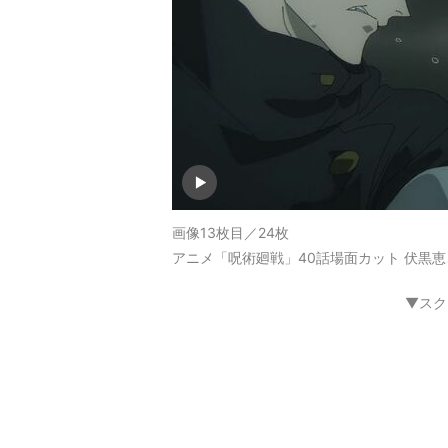
画像13枚目／24枚
アニメ「呪術廻戦」40話場面カット 伏黒
▼スク