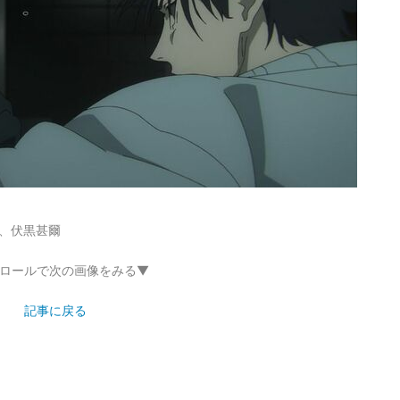
恵、伏黒甚爾
ロールで次の画像をみる▼
記事に戻る