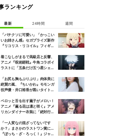
事ランキング
最新
24時間
週間
「バチクソに可愛い」「かっこい
いお姉さん感」セガプライズ新作
『リコリス・リコイル』フィギュ
ア解禁に反響続々
着こなしがまるで高級店と反響、
アニメ『呪術廻戦』牛角コラボイ
ラストに「五条だけ五つ星シェ
フ」
「お尻も胸もぷりぷり」肉体美に
絶賛の嵐、『ちいかわ』モモンガ
役声優・井口裕香が黒いタイトウ
ェアのトレーニング風景公開
ペロッと舌を出す薫子がメロい！
アニメ『薫る花は凛と咲く』アメ
リカンダイナー衣装に「絶対行き
ます」の声
「一人変なの混ざってないです
か？」まさかのラストワン賞に…
『ぼっち・ざ・ろっく！』ジャー