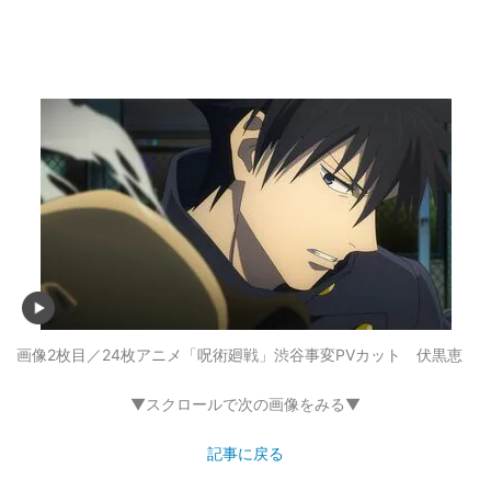
画像2枚目／24枚
アニメ「呪術廻戦」渋谷事変PVカット 伏黒恵
▼スクロールで次の画像をみる▼
記事に戻る