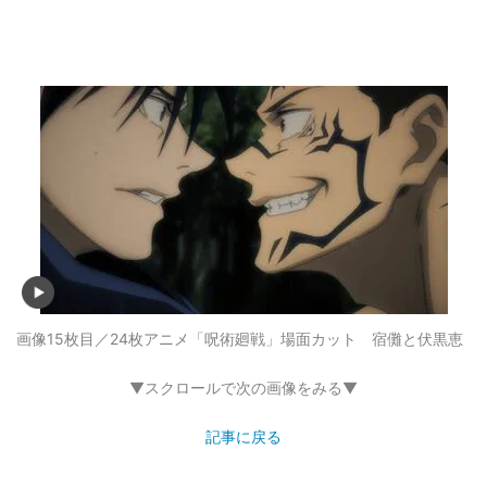
画像15枚目／24枚
アニメ「呪術廻戦」場面カット 宿儺と伏黒恵
▼スクロールで次の画像をみる▼
記事に戻る