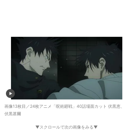
画像13枚目／24枚
アニメ「呪術廻戦」40話場面カット 伏黒恵、
伏黒甚爾
▼スクロールで次の画像をみる▼