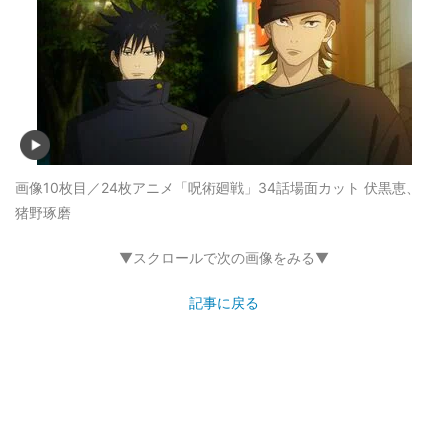
画像10枚目／24枚
アニメ「呪術廻戦」34話場面カット 伏黒恵、
猪野琢磨
▼スクロールで次の画像をみる▼
記事に戻る