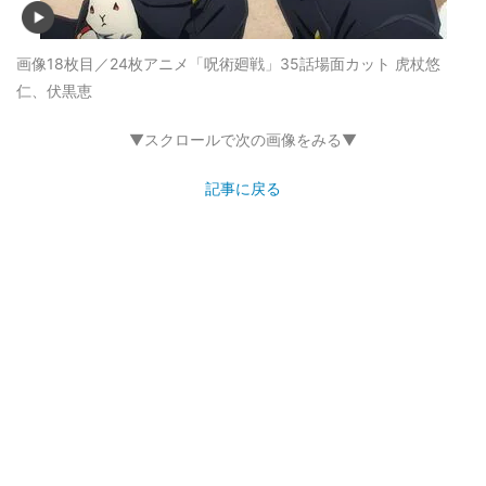
画像18枚目／24枚
アニメ「呪術廻戦」35話場面カット 虎杖悠
仁、伏黒恵
▼スクロールで次の画像をみる▼
記事に戻る