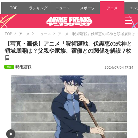
TOP
ランキング
ニュース
スポーツ
アニメ
エン
TOP
アニメ
ニュース
アニメ「呪術廻戦」伏黒恵の式神と領域展開は
【写真・画像】アニメ「呪術廻戦」伏黒恵の式神と
領域展開は？父親や家族、宿儺との関係を解説 7枚
目
呪術廻戦
2024/07/04 17:34