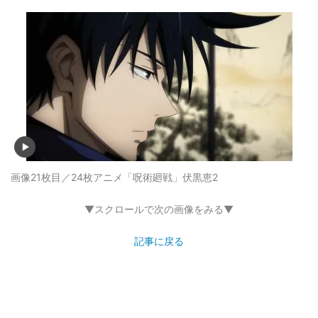
画像21枚目／24枚
アニメ「呪術廻戦」伏黒恵2
▼スクロールで次の画像をみる▼
記事に戻る