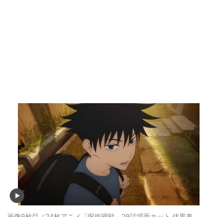
画像9枚目／24枚
アニメ「呪術廻戦」29話場面カット 伏黒恵