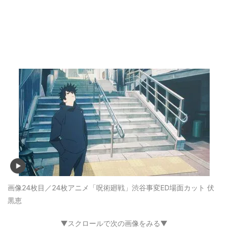
画像24枚目／24枚
アニメ「呪術廻戦」渋谷事変ED場面カット 伏
黒恵
▼スクロールで次の画像をみる▼