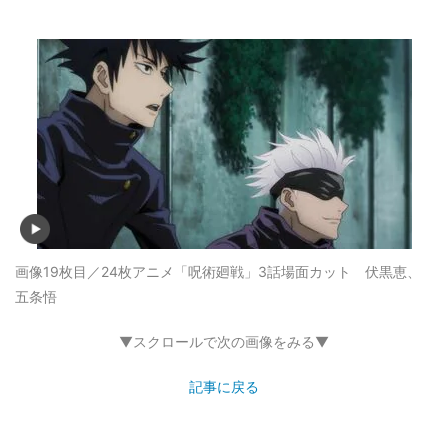
画像19枚目／24枚
アニメ「呪術廻戦」3話場面カット 伏黒恵、
五条悟
▼スクロールで次の画像をみる▼
記事に戻る