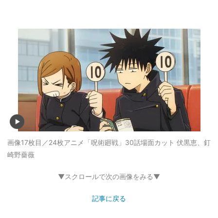
画像17枚目／24枚
アニメ「呪術廻戦」30話場面カット 伏黒恵、釘
崎野薔薇
▼スクロールで次の画像をみる▼
記事に戻る