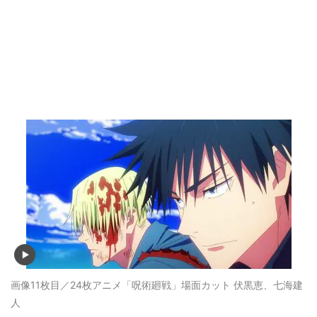
画像11枚目／24枚
アニメ「呪術廻戦」場面カット 伏黒恵、七海建
人