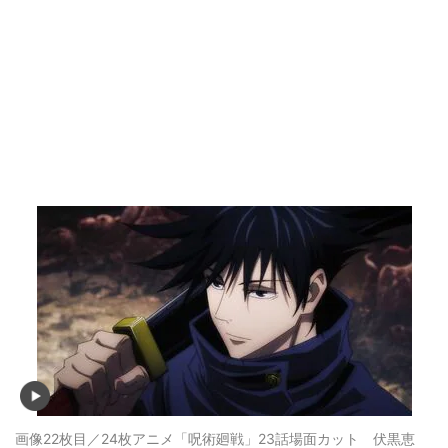
画像22枚目／24枚
アニメ「呪術廻戦」23話場面カット 伏黒恵