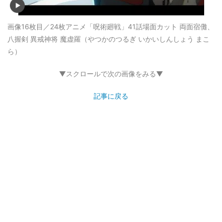
画像16枚目／24枚
アニメ「呪術廻戦」41話場面カット 両面宿儺、
八握剣 異戒神将 魔虚羅（やつかのつるぎ いかいしんしょう まこ
ら）
▼スクロールで次の画像をみる▼
記事に戻る