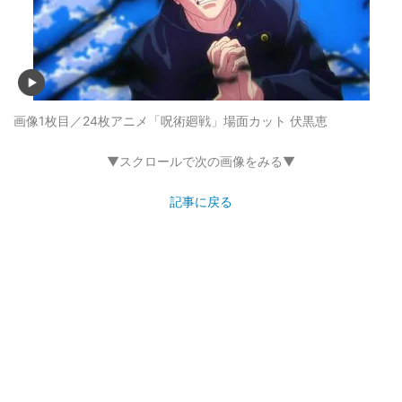
画像1枚目／24枚
アニメ「呪術廻戦」場面カット 伏黒恵
▼スクロールで次の画像をみる▼
記事に戻る