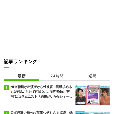
記事ランキング
最新
24時間
週間
NHK職員が出演者から性被害→異動求める
も3年認められずPTSDに…加害者側の“釈
明”にコラムニスト「納得がいかない」一方
で組織体制の問題点も指摘
公式行事で初のお言葉へ 悠仁さま 広島ご訪