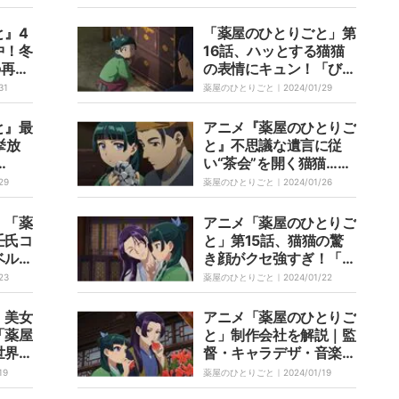
の声
のタイアップが決定
と』4
「薬屋のひとりごと」第
中！冬
16話、ハッとする猫猫
の再生
の表情にキュン！「びっ
くりした猫みたいな顔で
31
薬屋のひとりごと｜
2024/01/29
かわいい」
と』最
アニメ『薬屋のひとりご
挙放
と』不思議な遺言に従
い“茶会”を開く猫猫…第
最新話
16話あらすじ&先行カッ
29
薬屋のひとりごと｜
2024/01/26
ト公開
！「薬
アニメ「薬屋のひとりご
壬氏コ
と」第15話、猫猫の驚
ベルの
き顔がクセ強すぎ！「な
た」
んちゅう顔しとんねん」
23
薬屋のひとりごと｜
2024/01/22
「顔芸やばすぎて草」と
視聴者爆笑
！美女
アニメ「薬屋のひとりご
「薬屋
と」制作会社を解説｜監
世界を
督・キャラデザ・音楽担
すね」
当は誰？
19
薬屋のひとりごと｜
2024/01/19