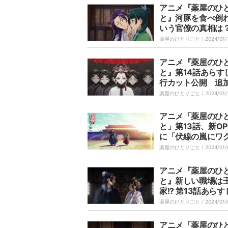
アニメ『薬屋のひ
と』河豚を食べ倒
いう官僚の真相は？
5話あらすじ&先行
薬屋のひとりごと｜
2024/01/
ト公開
アニメ『薬屋のひ
と』第14話あらす
行カット公開 追
スト・陸孫役は内
薬屋のひとりごと｜
2024/01/
アニメ「薬屋のひ
と」第13話、新O
に「伏線の嵐にワ
ク」「演出がガチ
薬屋のひとりごと｜
2024/01/
と注目集まる！You
eでも110万再生突
アニメ『薬屋のひ
と』新しい職場は
家!? 第13話あらす
行カット公開
薬屋のひとりごと｜
2024/01/
アニメ「薬屋のひ