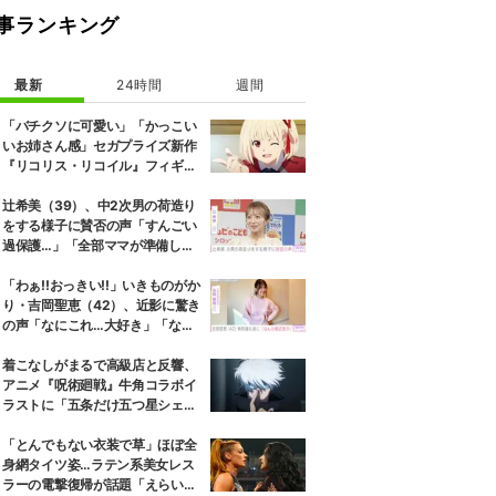
事ランキング
最新
24時間
週間
「バチクソに可愛い」「かっこい
いお姉さん感」セガプライズ新作
『リコリス・リコイル』フィギュ
ア解禁に反響続々
辻希美（39）、中2次男の荷造り
をする様子に賛否の声「すんごい
過保護…」「全部ママが準備して
くれるんだ」
「わぁ!!おっきい!!」いきものがか
り・吉岡聖恵（42）、近影に驚き
の声「なにこれ…大好き」「なん
か親近感が」
着こなしがまるで高級店と反響、
アニメ『呪術廻戦』牛角コラボイ
ラストに「五条だけ五つ星シェ
フ」
「とんでもない衣装で草」ほぼ全
身網タイツ姿…ラテン系美女レス
ラーの電撃復帰が話題「えらいセ