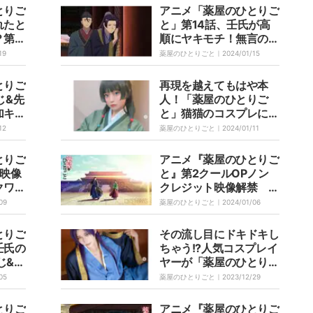
とりご
アニメ「薬屋のひとりご
れたと
と」第14話、壬氏が高
第1
順にヤキモチ！無言の圧
カッ
がじわじわくる「ガン見
19
薬屋のひとりごと｜
2024/01/15
しすぎ」「嫉妬オーラが
笑」
とりご
再現を越えてもはや本
じ&先
人！「薬屋のひとりご
加キャ
と」猫猫のコスプレに絶
山昂輝
賛コメントが殺到「この
12
薬屋のひとりごと｜
2024/01/11
世に居たんだ」
とりご
アニメ『薬屋のひとりご
P映像
と』第2クールOPノン
クワ
クレジット映像解禁 楽
鳥肌」
曲はUru、絵コンテ&演
09
薬屋のひとりごと｜
2024/01/06
Tub
出はイシグロキョウヘイ
破
とりご
その流し目にドキドキし
壬氏の
ちゃう!?人気コスプレイ
じ&先
ヤーが「薬屋のひとりご
と」壬氏のイケメンぶり
05
薬屋のひとりごと｜
2023/12/29
まで忠実再現
とりご
アニメ『薬屋のひとりご