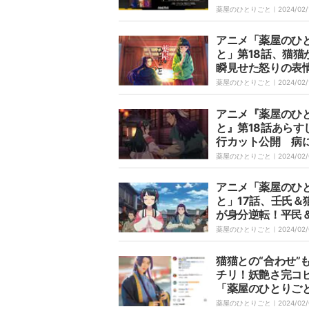
ールスタートから
薬屋のひとりごと｜
2024/02/
続で首位を独走
アニメ「薬屋のひ
と」第18話、猫猫
瞬見せた怒りの表
「めちゃくちゃゾ
薬屋のひとりごと｜
2024/02/
た」「ガチ怖い」
アニメ『薬屋のひ
と』第18話あらす
行カット公開 病
る妓女・鳳仙役は
薬屋のひとりごと｜
2024/02/
子
アニメ「薬屋のひ
と」17話、壬氏＆
が身分逆転！平民
様風に変装したお
薬屋のひとりごと｜
2024/02/
に「いい雰囲気」
者ニヤニヤ
猫猫との“合わせ”
チリ！妖艶さ完コ
「薬屋のひとりご
氏の再現に「完成
薬屋のひとりごと｜
2024/02/