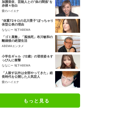
加護亜依、芸能人との“体の関係”を
赤裸々告白
愛のハイエナ
“体重72キロの北川景子”ぽっちゃり
体型公表の理由
ななにー 地下ABEMA
「ゴミ屋敷」「孤独死」布川敏和の
離婚後の絶望生活
ABEMAエンタメ
小学生ギャル（12歳）の登校姿＆す
っぴんに衝撃
ななにー 地下ABEMA
「人殺す以外は全部やってきた」総
長時代を公開した人気芸人
愛のハイエナ
もっと見る