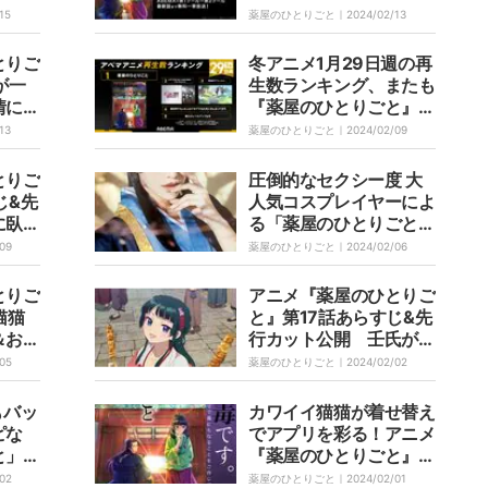
6週連
日（土）・18日（日）
15
薬屋のひとりごと｜
2024/02/13
にイッキ見
とりご
冬アニメ1月29日週の再
が一
生数ランキング、またも
情に
『薬屋のひとりごと』が
ッとし
5週連続で首位独走中
13
薬屋のひとりごと｜
2024/02/09
の声
とりご
圧倒的なセクシー度 大
じ&先
人気コスプレイヤーによ
に臥せ
る「薬屋のひとりごと」
桑島法
壬氏に悩殺されるファン
09
薬屋のひとりごと｜
2024/02/06
続出「正気が保てない」
とりご
アニメ『薬屋のひとりご
猫猫
と』第17話あらすじ&先
＆お嬢
行カット公開 壬氏が不
でかけ
格好に変身!?一緒に街を
05
薬屋のひとりごと｜
2024/02/02
と視聴
歩く猫猫
もバッ
カワイイ猫猫が着せ替え
ピな
でアプリを彩る！アニメ
と」壬
『薬屋のひとりごと』、
度がす
「EPARKお薬手帳」と
02
薬屋のひとりごと｜
2024/02/01