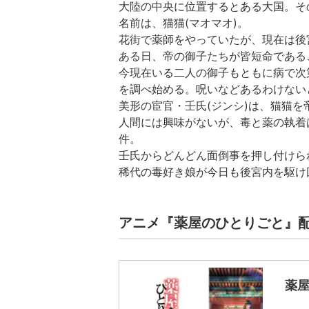
大陸の中央に位置するとある大国。そ
名前は、猫猫(マオマオ)。
花街で薬師をやっていたが、現在は後
ある日、帝の御子たちが皆短命である
今現在いる二人の御子もともに病で次
を調べ始める。呪いなどあるわけない
美形の宦官・壬氏(ジンシ)は、猫猫を
人間には興味がないが、毒と薬の執着
件。
壬氏からどんどん面倒事を押し付けら
稀代の毒好き娘が今日も後宮内を駆け
アニメ『薬屋のひとりごと』
薬