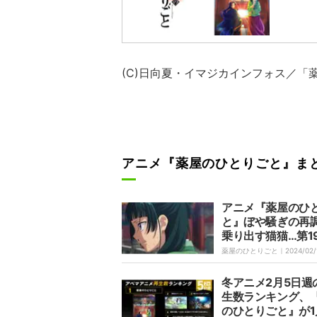
(C)日向夏・イマジカインフォス／「
アニメ『薬屋のひとりごと』ま
アニメ『薬屋のひ
と』ぼや騒ぎの再
乗り出す猫猫…第1
らすじ&先行カッ
薬屋のひとりごと｜
2024/02/
冬アニメ2月5日週
生数ランキング、
のひとりごと』が1