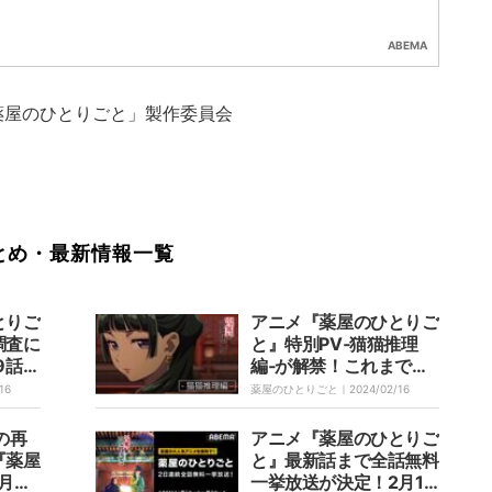
ABEMA
薬屋のひとりごと」製作委員会
とめ・最新情報一覧
とりご
アニメ『薬屋のひとりご
調査に
と』特別PV‐猫猫推理
9話あ
編‐が解禁！これまで見
ト公開
せた猫猫の冴えわたる推
16
薬屋のひとりごと｜
2024/02/16
理が確認できる
の再
アニメ『薬屋のひとりご
『薬屋
と』最新話まで全話無料
月ク
一挙放送が決定！2月17