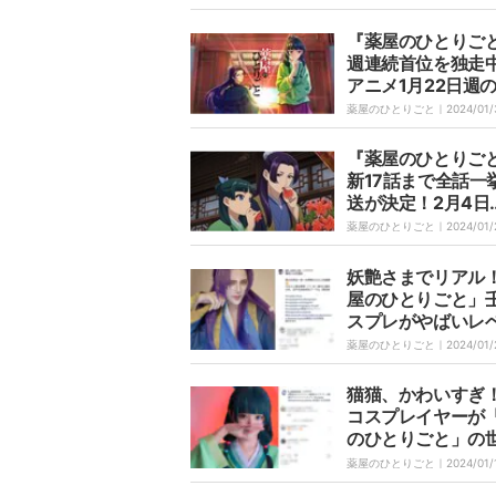
ばらしい」と絶賛
『薬屋のひとりご
週連続首位を独走
アニメ1月22日週
数ランキング
薬屋のひとりごと｜
2024/01/
『薬屋のひとりご
新17話まで全話一
送が決定！2月4日
(日)・5日(月)に
薬屋のひとりごと｜
2024/01/
までイッキ見
妖艶さまでリアル
屋のひとりごと」
スプレがやばいレ
完成度「誘惑され
薬屋のひとりごと｜
2024/01/
猫猫、かわいすぎ
コスプレイヤーが
のひとりごと」の
演出「そのままで
薬屋のひとりごと｜
2024/01/
「完成されてる」