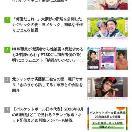
「何億だこれ…」大豪邸の新居を公開した
カジサックの妻・ヨメサック、簡単な手作
りごはんを披露
NHK職員が出演者から性被害→異動求める
も3年認められずPTSDに…加害者側の“釈
明”にコラムニスト「納得がいかない」一方
で組織体制の問題点も指摘
元ジャンポケ斉藤慎二被告の妻・瀬戸サオ
リ「きのうから話してる」家族との会話を
紹介
【バスケットボール日本代表】2026年8月
の6連戦はどこで見れる？テレビ放送・ネ
ット配信まとめ 招集メンバーも解説