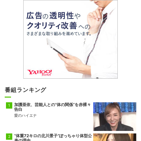
番組ランキング
加護亜依、芸能人との“体の関係”を赤裸々
告白
愛のハイエナ
“体重72キロの北川景子”ぽっちゃり体型公
表の理由