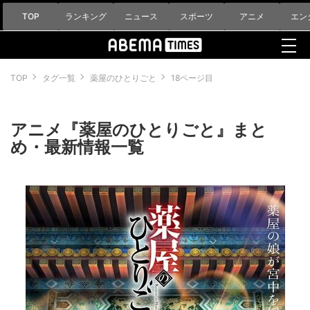
TOP
ランキング
ニュース
スポーツ
アニメ
エン
TOP
タグ一覧
薬屋のひとりごと
18ページ目
アニメ『薬屋のひとりごと』まと
め・最新情報一覧