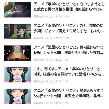
アニメ『薬屋のひとりごと』心中しようとし
た妓女と男の真相を推理…第8話あらすじ&先
行カット公開
薬屋のひとりごと｜
2023/11/24
アニメ「薬屋のひとりごと」7話、猫猫の幼
少期にギャップ萌え！舌足らずな「おやじ
ぃ」呼びに「父性＆母性爆発」「想像以上に
薬屋のひとりごと｜
2023/11/20
愛らしい」
アニメ『薬屋のひとりごと』第7話あらすじ
&先行カット公開 里帰りを計画した猫猫、
それを知らない壬氏は…
薬屋のひとりごと｜
2023/11/17
これ、毒です…アニメ「薬屋のひとりごと」
6話、猫猫の名台詞がついに登場！PVから変
化した声優・悠木碧の演技も要チェック
薬屋のひとりごと｜
2023/11/13
アニメ『薬屋のひとりごと』第6話あらすじ
&先行カット公開 園遊会で里樹妃に危機が
迫る!? 李白(cv.赤羽根健治)も初登場
薬屋のひとりごと｜
2023/11/10