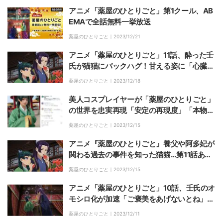
アニメ「薬屋のひとりごと」第1クール、AB
EMAで全話無料一挙放送
薬屋のひとりごと｜
2023/12/21
アニメ「薬屋のひとりごと」11話、酔った壬
氏が猫猫にバックハグ！甘える姿に「心臓打
ち抜かれたんだけど」「めっちゃニヤニヤす
薬屋のひとりごと｜
2023/12/18
る」
美人コスプレイヤーが「薬屋のひとりごと」
の世界を忠実再現「安定の再現度」「本物す
ぎる…」
薬屋のひとりごと｜
2023/12/15
アニメ『薬屋のひとりごと』養父や阿多妃が
関わる過去の事件を知った猫猫…第11話あら
すじ&先行カット公開
薬屋のひとりごと｜
2023/12/15
アニメ「薬屋のひとりごと」10話、壬氏のオ
モシロ化が加速「ご褒美をあげないとね」猫
猫に迫り「キラキラしながら何やってん
薬屋のひとりごと｜
2023/12/11
の!?」とファン爆笑