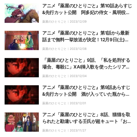
アニメ『薬屋のひとりごと』第10話あらすじ
&先行カット公開 阿多妃の侍女・風明役は
日高のり子が担当
薬屋のひとりごと｜
2023/12/09
アニメ『薬屋のひとりごと』第1話から最新
話まで無料一挙放送が決定！12月9日(土)、1
0日(日)にイッキ見
薬屋のひとりごと｜
2023/12/08
「薬屋のひとりごと」9話、「私を処刑する
場合、毒殺に」XAI挿入歌を使ったシリアス
シーンが「恐いけど引き込まれる」と話題
薬屋のひとりごと｜
2023/12/04
アニメ『薬屋のひとりごと』第9話あらすじ
&先行カット公開 酒が入っていた瓶から本
当の死因を推理
薬屋のひとりごと｜
2023/12/01
アニメ「薬屋のひとりごと」8話、猫猫を取
られたと勘違いする壬氏が超キュート「お口
ポカーンおもろい」「ショック受けすぎ笑」
薬屋のひとりごと｜
2023/11/27
と視聴者ニヤニヤ