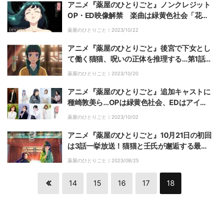
アニメ『薬屋のひとりごと』ノンクレジット
OP・ED映像解禁 楽曲は緑黄色社会「花に
なって」&アイナ・ジ・エンド「アイコト
薬屋のひとりごと｜
2023/10/22
バ」
アニメ『薬屋のひとりごと』後宮で下女とし
て働く猫猫、呪いの正体を推理する…第1話
あらすじ&先行カット公開
薬屋のひとりごと｜
2023/10/20
アニメ『薬屋のひとりごと』追加キャストに
種崎敦美ら…OPは緑黄色社会、EDはアイ
ナ・ジ・エンド
薬屋のひとりごと｜
2023/10/02
アニメ『薬屋のひとりごと』10月21日の初回
は3話一挙放送！猫猫と壬氏が邂逅する最新
ビジュアルも公開
薬屋のひとりごと｜
2023/08/25
14
15
16
17
18