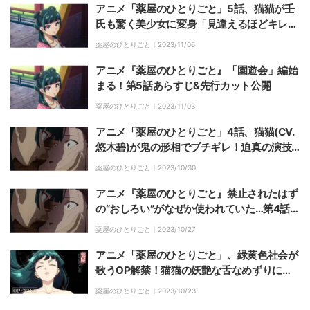
アニメ「薬屋のひとりごと」5話、猫猫が壬
氏も驚く美少女に変身「見違えるほどキレ
イ」「美貌無双までしてしまうのか」と話題
薬屋のひとりごと｜
2023/11/06
アニメ『薬屋のひとりごと』「園遊会」編始
まる！第5話あらすじ&先行カット公開
薬屋のひとりごと｜
2023/11/03
アニメ「薬屋のひとりごと」4話、猫猫(CV.
悠木碧)が鬼の形相でブチギレ！迫真の演技
に「思わず息を呑んだ」「鳥肌たった」
薬屋のひとりごと｜
2023/10/30
アニメ『薬屋のひとりごと』禁止されたはず
の“おしろい”がなぜか使われていた…第4話
あらすじ&先行カット公開
薬屋のひとりごと｜
2023/10/27
アニメ「薬屋のひとりごと」、緑黄色社会が
歌うOP解禁！猫猫の妖艶な舌なめずりに視
聴者がメロメロに
薬屋のひとりごと｜
2023/10/23