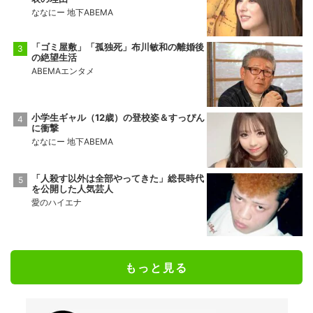
ななにー 地下ABEMA
「ゴミ屋敷」「孤独死」布川敏和の離婚後
の絶望生活
ABEMAエンタメ
小学生ギャル（12歳）の登校姿＆すっぴん
に衝撃
ななにー 地下ABEMA
「人殺す以外は全部やってきた」総長時代
を公開した人気芸人
愛のハイエナ
もっと見る