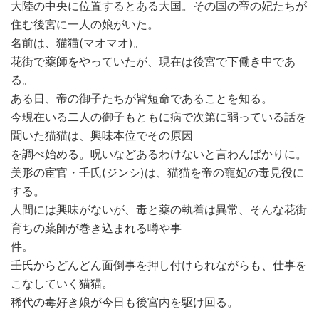
大陸の中央に位置するとある大国。その国の帝の妃たちが
住む後宮に一人の娘がいた。
名前は、猫猫(マオマオ)。
花街で薬師をやっていたが、現在は後宮で下働き中であ
る。
ある日、帝の御子たちが皆短命であることを知る。
今現在いる二人の御子もともに病で次第に弱っている話を
聞いた猫猫は、興味本位でその原因
を調べ始める。呪いなどあるわけないと言わんばかりに。
美形の宦官・壬氏(ジンシ)は、猫猫を帝の寵妃の毒見役に
する。
人間には興味がないが、毒と薬の執着は異常、そんな花街
育ちの薬師が巻き込まれる噂や事
件。
壬氏からどんどん面倒事を押し付けられながらも、仕事を
こなしていく猫猫。
稀代の毒好き娘が今日も後宮内を駆け回る。