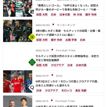
2023/01/03
「素晴らしいゴール」「W杯以来よくなった」前田大
然が大一番のダービーで見事な先制ゴール！「今絶好
調だ」
前田 大然
日本
日本代表
林 大地
旗手 怜央
古橋 亨梧
サッカーキング
2022/12/30
4発大勝に大きく貢献…セルティックの前田・古橋・旗
手がリーグ週間ベスト11に選出！
前田 大然
旗手 怜央
古橋 亨梧
日本
日本代表
林 大地
Football Tribe
2022/12/21
セルティック前田大然のスタメン剥奪論噴出…決定力
不足と現地記者酷評
前田 大然
クロアチア
日本
日本代表
旗手 怜央
古橋 亨梧
Qoly
2022/12/17
W杯3位はどっちだ！モロッコ代表とクロアチア代表、
日本人と同僚だった選手たち
日本
クロアチア
モロッコ
長友 佑都
吉田 麻也
久保 建英
谷 晃生
ベルギー
イングランド
伊東 純也
南野 拓実
Football Tribe
2022/12/11
ルカ・モドリッチ
鎌田 大地
アクラフ・ハキミ
小林友希にポステコグルー監督注文「今後数週間