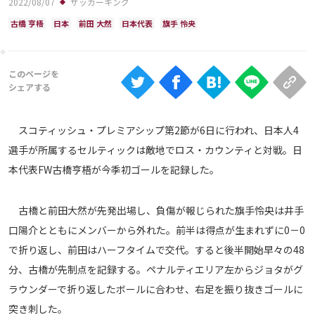
2022/08/07
サッカーキング
Ranking
古橋 亨梧
日本
前田 大然
日本代表
旗手 怜央
大会について
About
視聴方法
スコティッシュ・プレミアシップ第2節が6日に行われ、日本人4
選手が所属するセルティックは敵地でロス・カウンティと対戦。日
iOS Apps
本代表FW古橋亨梧が今季初ゴールを記録した。
Android
古橋と前田大然が先発出場し、負傷が報じられた旗手怜央は井手
口陽介とともにメンバーから外れた。前半は得点が生まれずに0－0
Web
ABEMAの視聴について
で折り返し、前田はハーフタイムで交代。すると後半開始早々の48
分、古橋が先制点を記録する。ペナルティエリア左からジョタがグ
TV
ラウンダーで折り返したボールに合わせ、右足を振り抜きゴールに
突き刺した。