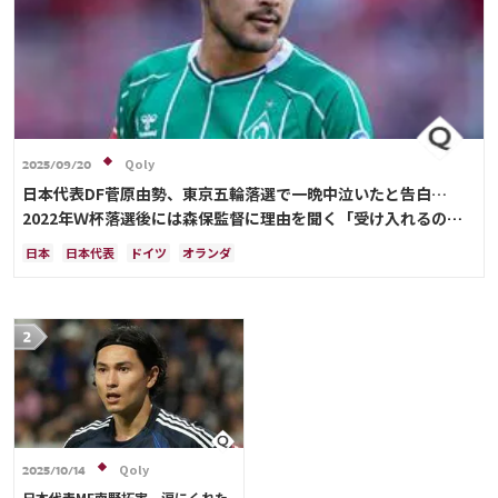
Qoly
2025/09/20
日本代表DF菅原由勢、東京五輪落選で一晩中泣いたと告白…
2022年Ｗ杯落選後には森保監督に理由を聞く「受け入れるのは
難しかった」
日本
日本代表
ドイツ
オランダ
Qoly
2025/10/14
日本代表MF南野拓実、涙にくれた