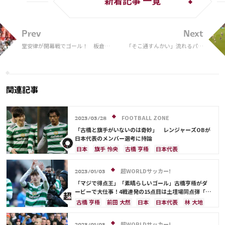
新着記事 一覧
Prev
Next
堂安律が開幕戦でゴール！ 板倉滉
「そこ通すんかい」流れるパス
は独1部デビューでアシスト！ 原
ワークに驚きの声 アーセナ
口ウニオンはダービー快勝
ル”らしい”美しいサッカーにフ
ァン興奮
関連記事
FOOTBALL ZONE
2023/03/28
「古橋と旗手がいないのは奇妙」 レンジャーズOBが
日本代表のメンバー選考に持論
日本
旗手 怜央
古橋 亨梧
日本代表
前田 大然
スペイン
ウルグアイ
川島 永嗣
権田 修一
谷 晃生
長友 佑都
吉田 麻也
超WORLDサッカー!
2023/01/03
谷口 彰悟
山根 視来
柴崎 岳
南野 拓実
「マジで得点王」「素晴らしいゴール」古橋亨梧がダ
酒井 宏樹
相馬 勇紀
ービーで大仕事！4戦連発の15点目は土壇場同点弾「諦
めなかった気持ちだ」
古橋 亨梧
前田 大然
日本
日本代表
林 大地
旗手 怜央
超WORLDサッカー!