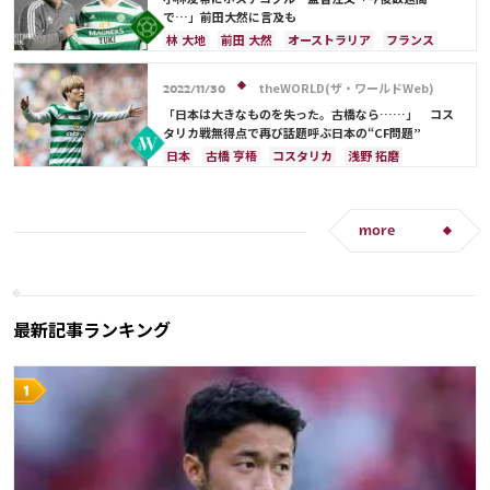
ドイツ
スペイン
韓国
日本代表
林 大地
で…」前田大然に言及も
旗手 怜央
古橋 亨梧
堂安 律
前田 大然
林 大地
前田 大然
オーストラリア
フランス
遠藤 航
伊藤 洋輝
ポルトガル
アメリカ
日本
日本代表
旗手 怜央
古橋 亨梧
theWORLD(ザ・ワールドWeb)
2022/11/30
「日本は大きなものを失った。古橋なら……」 コス
タリカ戦無得点で再び話題呼ぶ日本の“CF問題”
日本
古橋 亨梧
コスタリカ
浅野 拓磨
上田 綺世
前田 大然
大迫 勇也
ドイツ
スペイン
旗手 怜央
日本代表
町野 修斗
more
最新記事ランキング