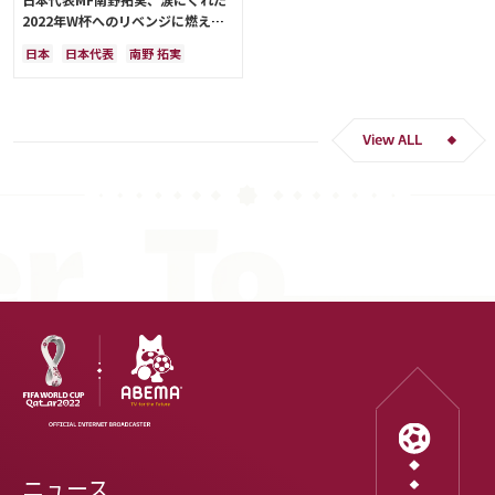
2022年W杯へのリベンジに燃える
「絶対にリベンジしたい」「サッカ
日本
日本代表
南野 拓実
ー人生をかけた戦い」
クロアチア
長友 佑都
ドイツ
スペイン
川島 永嗣
谷 晃生
吉田 麻也
谷口 彰悟
伊東 純也
View ALL
ニュース