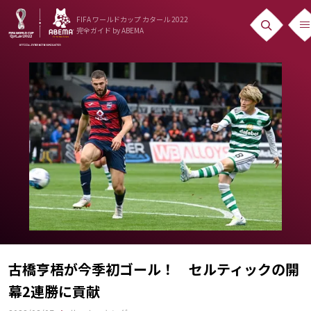
FIFA ワールドカップ カタール 2022
完全ガイド
by ABEMA
ニュース
News
出場国
Teams
日本代表
Team Japan
日程・結果
Schedule
古橋亨梧が今季初ゴール！ セルティックの開
幕2連勝に貢献
ランキング