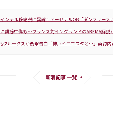
インテル移籍説に異論！アーセナルOB「ダンフリース
に誹謗中傷も…フランス対イングランドのABEMA解説
籍クルークスが衝撃告白「神戸イニエスタと…」契約内
新着記事 一覧