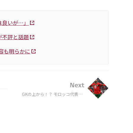
は良いが…」
が不評と話題
容も明らかに
Next
GKの上から！？ モロッコ代表FW
のゴールが凄すぎる！ 高打点から
叩き込んだヘディング弾