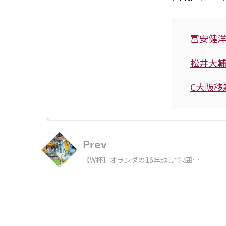
冨安健洋
松井大輔
C大阪移
Prev
【W杯】オランダの16年越し“包囲
網”を粉砕 メッシに海外注目「35歳
となって同じことをしている」