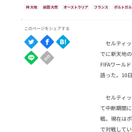
林 大地
前田 大然
オーストラリア
フランス
ポルトガル
セルティック
でに新天地の
FIFAワー
語った。10
セルティック
て中断期間に
戦。現在はポ
で対戦してい