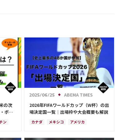
ABEMA TIMES
2025/06/25
中米の次
2026年FIFAワールドカップ（W杯）の出
ン・ポル
場決定国一覧｜出場枠や大会概要も解説
 ウルグ
チン
カナダ
メキシコ
アメリカ
イでも限
プレーオフ
イラン
韓国
日本