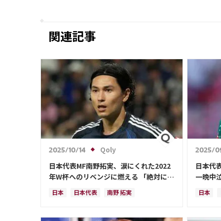
関連記事
Qoly
2025/10/14
2025/0
日本代表MF南野拓実、涙にくれた2022
日本代
年W杯へのリベンジに燃える 「絶対にリ
一晩中泣
ベンジしたい」「サッカー人生をかけた
後には
日本
日本代表
南野 拓実
日本
戦い」
るのは
クロアチア
長友 佑都
ドイツ