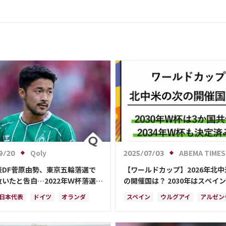
Qoly
ABEMA TIMES
9/20
2025/07/03
表DF菅原由勢、東京五輪落選で
【ワールドカップ】2026年北
いたと告白…2022年Ｗ杯落選
の開催国は？ 2030年はスペイ
森保監督に理由を聞く「受け入れ
トガル・モロッコの3か国共催！
日本代表
ドイツ
オランダ
スペイン
ウルグアイ
アルゼン
難しかった」
アイ・アルゼンチン・パラグア
定開催
ポルトガル
モロッコ
ブラジル