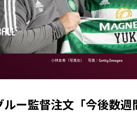
小林友希（写真右） 写真：Getty Images
グルー監督注文「今後数週