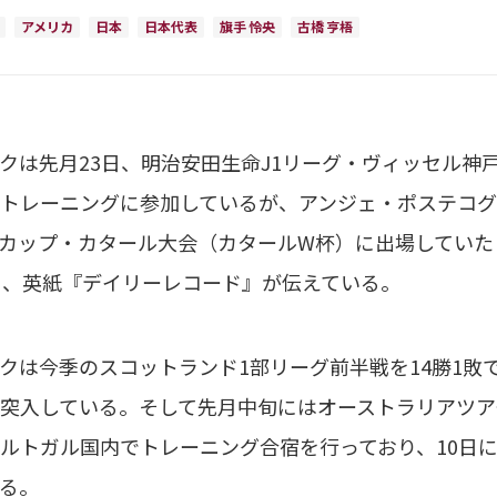
アメリカ
日本
日本代表
旗手 怜央
古橋 亨梧
は先月23日、明治安田生命J1リーグ・ヴィッセル神戸
トレーニングに参加しているが、アンジェ・ポステコ
ルドカップ・カタール大会（カタールW杯）に出場していた
日、英紙『デイリーレコード』が伝えている。
は今季のスコットランド1部リーグ前半戦を14勝1敗
突入している。そして先月中旬にはオーストラリアツア
ルトガル国内でトレーニング合宿を行っており、10日
る。