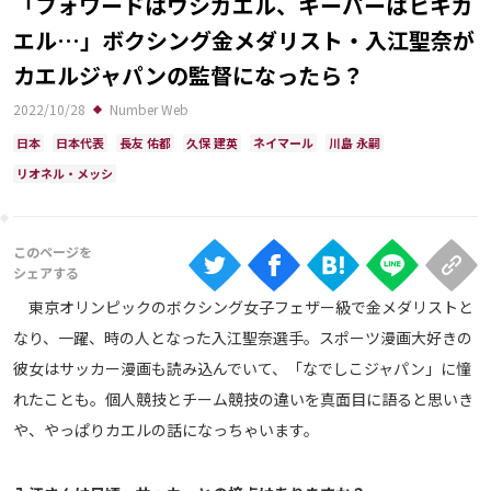
「フォワードはウシガエル、キーパーはヒキガ
Ranking
エル…」ボクシング金メダリスト・入江聖奈が
大会について
カエルジャパンの監督になったら？
About
2022/10/28
Number Web
日本
日本代表
長友 佑都
久保 建英
ネイマール
川島 永嗣
リオネル・メッシ
視聴方法
iOS Apps
Android
東京オリンピックのボクシング女子フェザー級で金メダリストと
なり、一躍、時の人となった入江聖奈選手。スポーツ漫画大好きの
Web
彼女はサッカー漫画も読み込んでいて、「なでしこジャパン」に憧
ABEMAの視聴について
れたことも。個人競技とチーム競技の違いを真面目に語ると思いき
TV
や、やっぱりカエルの話になっちゃいます。