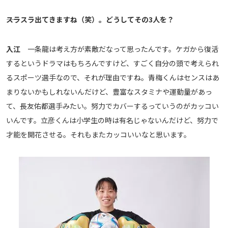
運営会社
――スラスラ出てきますね（笑）。どうしてその3人を？
ご利用にあたって
プライバシーポリシー
入江
一条龍は考え方が素敵だなって思ったんです。ケガから復活
お問い合わせ
するというドラマはもちろんですけど、すごく自分の頭で考えられ
るスポーツ選手なので、それが理由ですね。青梅くんはセンスはあ
まりないかもしれないんだけど、豊富なスタミナや運動量があっ
Share
て、長友佑都選手みたい。努力でカバーするっていうのがカッコい
© AbemaTV. Inc. All Rights Reserved.
いんです。立彦くんは小学生の時は有名じゃないんだけど、努力で
才能を開花させる。それもまたカッコいいなと思います。