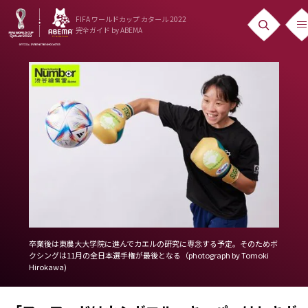
FIFA ワールドカップ カタール 2022
完全ガイド
by ABEMA
ニュース
News
出場国
Teams
日本代表
Team Japan
日程・結果
卒業後は東農大大学院に進んでカエルの研究に専念する予定。そのためボ
クシングは11月の全日本選手権が最後となる（photograph by Tomoki
Schedule
Hirokawa)
ランキング