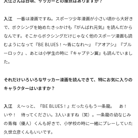
――入江さんは日頃、サッカーとの接点はありますか？
メディアアライアンス
入江
一番は漫画ですね。スポーツ少年漫画が小さい頃から大好き
で、ボクシングを始めたきっかけも『がんばれ元気』を読んだから
なんです。そこからボクシングだけじゃなく他のスポーツ漫画も読
むようになって『BE BLUES！～青になれ～』『アオアシ』『ブル
ーロック』、あとは小学生の時に『キャプテン翼』も読んでいまし
た。
――それだけいろいろなサッカー漫画を読んできて、特にお気に入りの
キャラクターはいますか？
入江
え～っと、『BE BLUES！』だったらもう一条龍。 あ！
いや！ 待ってください。3人いますね（笑）。一条龍の幼なじみ
の青梅（優人）くんも好きで、小学校の時に一緒にプレーしていた
久世立彦くんもいいです。