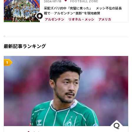
FOOTBALL ZONE
2024/07/15
采配ズバリ的中「完璧に実った」 メッシ不在の延長
戦で…アルゼンチン“英断”を現地絶賛
アルゼンチン
リオネル・メッシ
アメリカ
最新記事ランキング