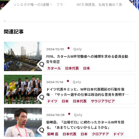
ソシエダが唯一の5連勝！ フライ
MF久保建英、左肩を痛めて負傷
ブルクなど4クラブが首位通過…ア
交代も…週末のリーグ戦には出
ーセナルは初黒星／EL第5節
場できる見込み
関連記事
Qoly
2024/12/01
FIFA、カタールW杯労働者への補償を求める委員会勧
告を拒否
カタール
日本代表
日本
Qoly
2024/11/14
ドイツ代表キミッヒ、W杯日本代表戦前の行動を後
悔…「サッカー選手の仕事は政治的な意見を表明する
ことではない」
ドイツ
日本
日本代表
サウジアラビア
Qoly
2024/10/25
柴崎岳、『出場ゼロ』に終わったカタールW杯を語
る。「あまりしていないからしようかな」
柴崎 岳
日本代表
日本
クロアチア
ドイツ