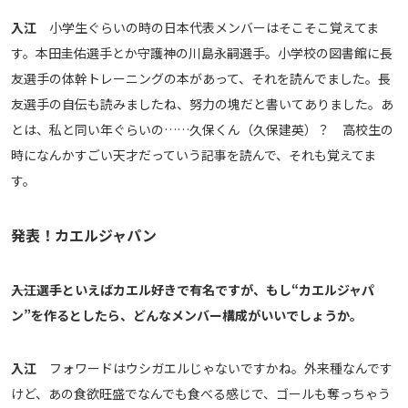
入江
小学生ぐらいの時の日本代表メンバーはそこそこ覚えてま
す。本田圭佑選手とか守護神の川島永嗣選手。小学校の図書館に長
友選手の体幹トレーニングの本があって、それを読んでました。長
友選手の自伝も読みましたね、努力の塊だと書いてありました。あ
とは、私と同い年ぐらいの……久保くん（久保建英）？ 高校生の
時になんかすごい天才だっていう記事を読んで、それも覚えてま
す。
発表！カエルジャパン
――入江選手といえばカエル好きで有名ですが、もし“カエルジャパ
ン”を作るとしたら、どんなメンバー構成がいいでしょうか。
入江
フォワードはウシガエルじゃないですかね。外来種なんです
けど、あの食欲旺盛でなんでも食べる感じで、ゴールも奪っちゃう