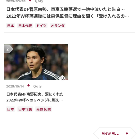
Qoly
2025/09/20
日本代表DF菅原由勢、東京五輪落選で一晩中泣いたと告白…
2022年Ｗ杯落選後には森保監督に理由を聞く「受け入れるのは
難しかった」
日本
日本代表
ドイツ
オランダ
Qoly
2025/10/14
日本代表MF南野拓実、涙にくれた
2022年W杯へのリベンジに燃える
「絶対にリベンジしたい」「サッカ
日本
日本代表
南野 拓実
ー人生をかけた戦い」
クロアチア
長友 佑都
ドイツ
スペイン
川島 永嗣
谷 晃生
吉田 麻也
谷口 彰悟
伊東 純也
View ALL