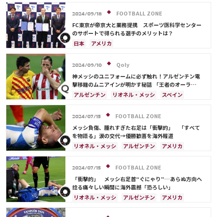
スペイン
FOOTBALL ZONE
2024/09/18
FC東京が帝京大と業務提携 スポーツ医科学センター
のサポートで得られる選手のメリットは？
日本
アメリカ
Qoly
2024/09/10
神メッシのユニフォームに必ず触れ！アルゼンチン電
撃移籍のムニアインが明かす秘話 「王者のオーラ
を…」
アルゼンチン
リオネル・メッシ
スペイン
FOOTBALL ZONE
2024/07/15
メッシ負傷、腫れすぎた右足は「衝撃的」 「すべて
を物語る」涙の交代→優勝歓喜を海外報道
リオネル・メッシ
アルゼンチン
アメリカ
FOOTBALL ZONE
2024/07/15
「衝撃的」 メッシ右足首“ぐにゃり”…あらぬ方向へ
捻る痛々しい瞬間に海外震撼「恐ろしい」
リオネル・メッシ
アルゼンチン
アメリカ
エクアドル