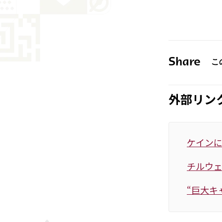
Share
外部リン
ケインに新
チルウ
“巨大キ