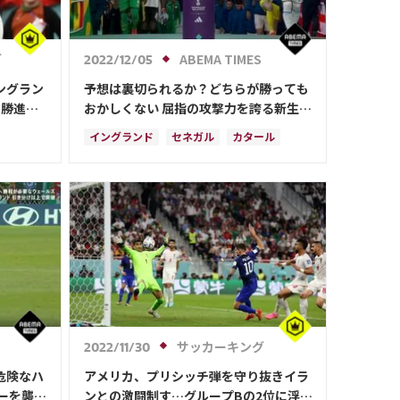
グ
ABEMA TIMES
2022/12/05
ングラン
予想は裏切られるか？どちらが勝っても
決勝進
おかしくない 屈指の攻撃力を誇る新生イ
ングランド vs 初のベスト4を狙うアフリ
イングランド
セネガル
カタール
カ最強セネガル
日本
サウジアラビア
ドイツ
スペイン
アルゼンチン
モロッコ
ハリー・ケイン
フィル・フォーデン
カイル・ウォーカー
サッカーキング
2022/11/30
危険なハ
アメリカ、プリシッチ弾を守り抜きイラ
ーを襲っ
ンとの激闘制す…グループBの2位に浮