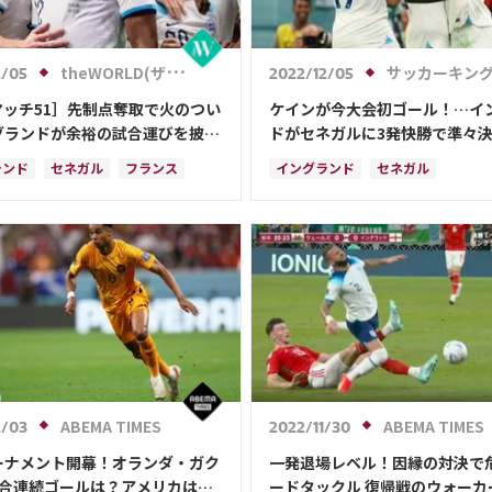
theWORLD(ザ・ワールドWeb)
サッカーキン
2/05
2022/12/05
マッチ51］先制点奪取で火のつい
ケインが今大会初ゴール！…イ
グランドが余裕の試合運びを披
ドがセネガルに3発快勝で準々
ネガルは3失点で力尽きる
出、フランスと激突へ
ランド
セネガル
フランス
イングランド
セネガル
・ケイン
フィル・フォーデン
ハリー・ケイン
フランス
スペイン
フィル・フォーデン
ウェールズ
ク・グリーリッシュ
カタール
カタール
イラン
オランダ
ンド
エクアドル
エクアドル
アメリカ
日本
・ウォーカー
ジャック・グリーリッシュ
カイル・ウォーカー
ABEMA TIMES
ABEMA TIMES
2/03
2022/11/30
ーナメント開幕！オランダ・ガク
一発退場レベル！因縁の対決で
試合連続ゴールは？アメリカは勝
ードタックル 復帰戦のウォーカ