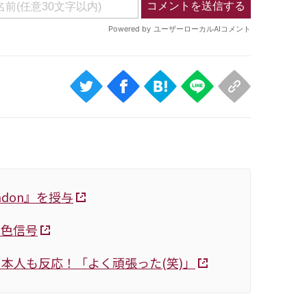
ondon』を授与
黄色信号
本人も反応！「よく頑張った(笑)」