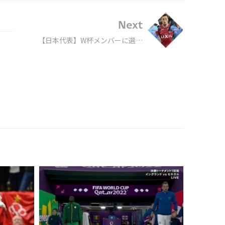
Next
【日本代表】W杯メンバーに選ば
れていれば活躍が期待できたJリー
ガー5選