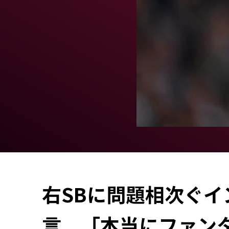
右SBに問題相次ぐイ
言 「本当にファン