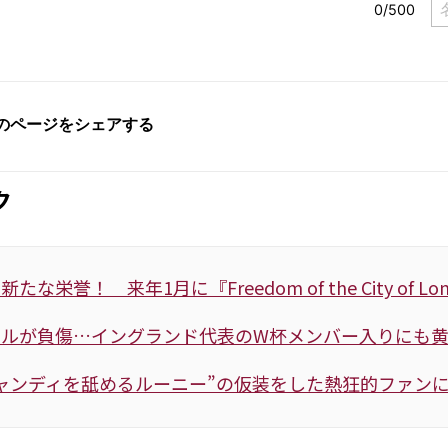
ク
たな栄誉！ 来年1月に『Freedom of the City of L
ェルが負傷…イングランド代表のW杯メンバー入りにも
ャンディを舐めるルーニー”の仮装をした熱狂的ファンに