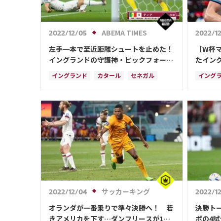
ABEMA TIMES
2022/12/05
2022/1
左手一本で至近距離シュートを止めた！
［W杯
イングランドの守護神・ピックフォード
たイン
が魅せた試合の流れを変えた神セーブ
露 セ
イングランド
カタール
セネガル
イング
日本
カイル・ウォーカー
ハリー
ドイツ
ジャッ
ポーラ
カイル
サッカーキング
2022/12/04
2022/1
オランダが一番乗りで準々決勝へ！ 若
決勝ト
きアメリカを下す…ダンフリースが1得
ポの4