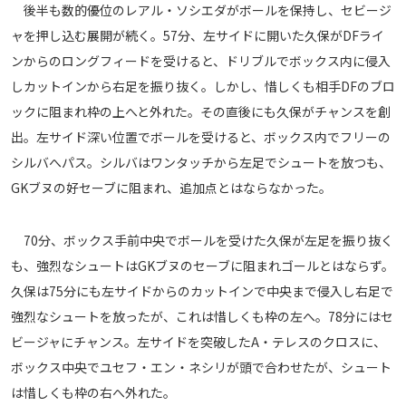
後半も数的優位のレアル・ソシエダがボールを保持し、セビージ
ャを押し込む展開が続く。57分、左サイドに開いた久保がDFライ
ンからのロングフィードを受けると、ドリブルでボックス内に侵入
しカットインから右足を振り抜く。しかし、惜しくも相手DFのブロ
ックに阻まれ枠の上へと外れた。その直後にも久保がチャンスを創
出。左サイド深い位置でボールを受けると、ボックス内でフリーの
シルバへパス。シルバはワンタッチから左足でシュートを放つも、
GKブヌの好セーブに阻まれ、追加点とはならなかった。
70分、ボックス手前中央でボールを受けた久保が左足を振り抜く
も、強烈なシュートはGKブヌのセーブに阻まれゴールとはならず。
久保は75分にも左サイドからのカットインで中央まで侵入し右足で
強烈なシュートを放ったが、これは惜しくも枠の左へ。78分にはセ
ビージャにチャンス。左サイドを突破したA・テレスのクロスに、
ボックス中央でユセフ・エン・ネシリが頭で合わせたが、シュート
は惜しくも枠の右へ外れた。