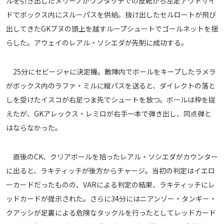
ルを引き出したメリーノがワンタッチでの反転から左足アウトサイ
運営会社
ドでボックス内にスルーパスを供給。抜け出したセルロートが飛び
出してきたGKブヌの頭上を越すループシュートでゴールネットを揺
ご利用にあたって
らした。アウェイのレアル・ソシエダが先制に成功する。
プライバシーポリシー
お問い合わせ
25分にセビージャに決定機。敵陣内でボールをキープしたラメラ
がボックス内のラファ・ミルに縦パスを送ると、ダイレクトの落と
Share
しを受けたイスコが右足つま先でシュートを放つ。ボールは枠を捉
© AbemaTV. Inc. All Rights Reserved.
えたが、GKアレックス・レミロが右手一本で弾き出し、同点弾と
はならなかった。
直後のCK、クリアボールを拾ったレアル・ソシエダがカウンター
に出ると、ラキティッチが後方からチャージ。当初の判定はイエロ
ーカードだったものの、VARによる判定の結果、ラキティッチにレ
ッドカードが提示された。さらに34分にはニアンゾー・タンギー・
クアッシが足裏による危険なタックルを行ったとしてレッドカード