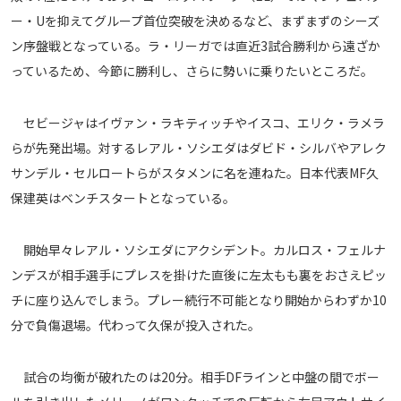
メディアアライアンス
ー・Uを抑えてグループ首位突破を決めるなど、まずまずのシーズ
ン序盤戦となっている。ラ・リーガでは直近3試合勝利から遠ざか
っているため、今節に勝利し、さらに勢いに乗りたいところだ。
セビージャはイヴァン・ラキティッチやイスコ、エリク・ラメラ
らが先発出場。対するレアル・ソシエダはダビド・シルバやアレク
サンデル・セルロートらがスタメンに名を連ねた。日本代表MF久
保建英はベンチスタートとなっている。
開始早々レアル・ソシエダにアクシデント。カルロス・フェルナ
ンデスが相手選手にプレスを掛けた直後に左太もも裏をおさえピッ
チに座り込んでしまう。プレー続行不可能となり開始からわずか10
分で負傷退場。代わって久保が投入された。
試合の均衡が破れたのは20分。相手DFラインと中盤の間でボー