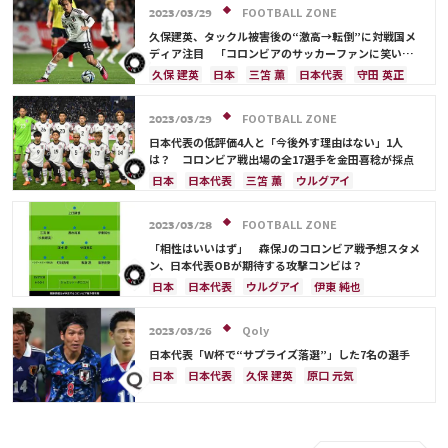
久保 建英
酒井 宏樹
堂安 律
伊藤 洋輝
FOOTBALL ZONE
2023/03/29
日本代表
権田 修一
谷 晃生
吉田 麻也
久保建英、タックル被害後の“激高→転倒”に対戦国メ
浅野 拓磨
守田 英正
板倉 滉
大迫 勇也
ディア注目 「コロンビアのサッカーファンに笑いを
巻き起こした」
町野 修斗
久保 建英
日本
三笘 薫
日本代表
守田 英正
上田 綺世
鎌田 大地
堂安 律
遠藤 航
町野 修斗
FOOTBALL ZONE
2023/03/29
日本代表の低評価4人と「今後外す理由はない」1人
は？ コロンビア戦出場の全17選手を金田喜稔が採点
日本
日本代表
三笘 薫
ウルグアイ
伊東 純也
鎌田 大地
浅野 拓磨
上田 綺世
久保 建英
堂安 律
遠藤 航
町野 修斗
FOOTBALL ZONE
2023/03/28
シュミット・ダニエル
守田 英正
酒井 宏樹
「相性はいいはず」 森保Jのコロンビア戦予想スタメ
板倉 滉
前田 大然
伊藤 洋輝
ン、日本代表OBが期待する攻撃コンビは？
日本
日本代表
ウルグアイ
伊東 純也
三笘 薫
上田 綺世
板倉 滉
遠藤 航
シュミット・ダニエル
守田 英正
田中 碧
Qoly
2023/03/26
久保 建英
日本代表「W杯で“サプライズ落選”」した7名の選手
日本
日本代表
久保 建英
原口 元気
前田 大然
大迫 勇也
フランス
ポルトガル
ウルグアイ
谷 晃生
中山 雄太