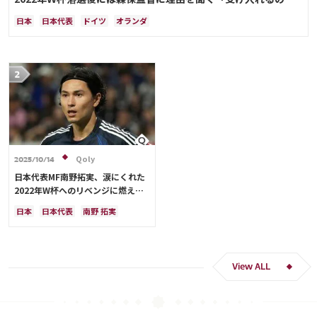
難しかった」
日本
日本代表
ドイツ
オランダ
Qoly
2025/10/14
日本代表MF南野拓実、涙にくれた
2022年W杯へのリベンジに燃える
「絶対にリベンジしたい」「サッカ
日本
日本代表
南野 拓実
ー人生をかけた戦い」
クロアチア
長友 佑都
ドイツ
スペイン
川島 永嗣
谷 晃生
吉田 麻也
谷口 彰悟
伊東 純也
View ALL