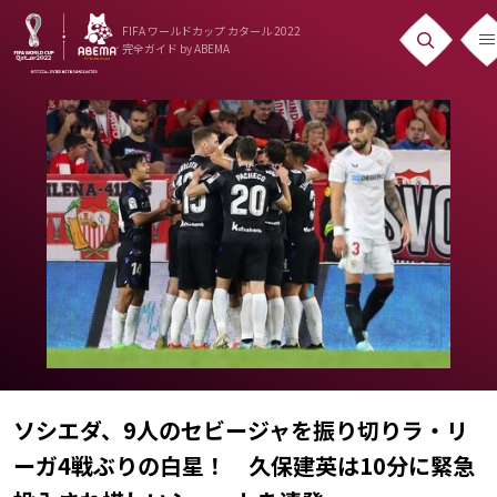
FIFA ワールドカップ カタール 2022
完全ガイド
by ABEMA
ニュース
News
出場国
Teams
日本代表
Team Japan
日程・結果
Schedule
ソシエダ、9人のセビージャを振り切りラ・リ
ーガ4戦ぶりの白星！ 久保建英は10分に緊急
ランキング