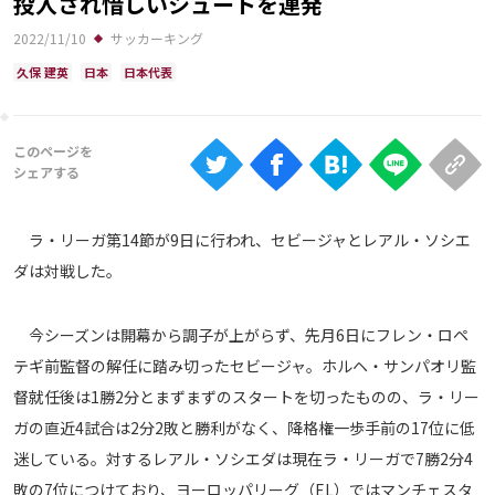
投入され惜しいシュートを連発
Ranking
2022/11/10
サッカーキング
大会について
久保 建英
日本
日本代表
About
視聴方法
iOS Apps
ラ・リーガ第14節が9日に行われ、セビージャとレアル・ソシエ
ダは対戦した。
Android
今シーズンは開幕から調子が上がらず、先月6日にフレン・ロペ
Web
テギ前監督の解任に踏み切ったセビージャ。ホルヘ・サンパオリ監
ABEMAの視聴について
督就任後は1勝2分とまずまずのスタートを切ったものの、ラ・リー
TV
ガの直近4試合は2分2敗と勝利がなく、降格権一歩手前の17位に低
迷している。対するレアル・ソシエダは現在ラ・リーガで7勝2分4
敗の7位につけており、ヨーロッパリーグ（EL）ではマンチェスタ