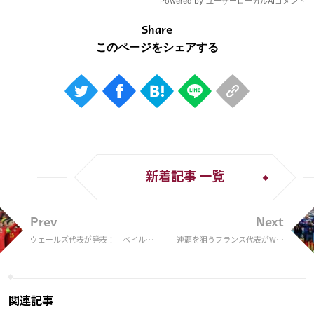
Share
新着記事 一覧
Prev
Next
ウェールズ代表が発表！ ベイル＆
連覇を狙うフランス代表がW杯
ラムジーら主力順当選出《カタール
メンバーを発表！エムバペ、ベ
W杯》
ンゼマら豪華なスカッドを選
出、ポグバ、カンテは外れる
関連記事