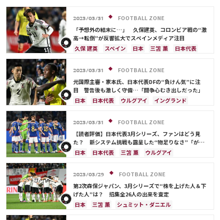
FOOTBALL ZONE
2023/03/31
「予想外の結末に…」 久保建英、コロンビア戦の“激
高→転倒”が反響拡大でスペインメディア注目
久保 建英
スペイン
日本
三笘 薫
日本代表
守田 英正
上田 綺世
鎌田 大地
堂安 律
遠藤 航
町野 修斗
FOOTBALL ZONE
2023/03/31
元国際主審・家本氏、日本代表DFの“負けん気”に注
目 警告後も激しく守備…「闘争心むき出しだった」
日本
日本代表
ウルグアイ
イングランド
久保 建英
FOOTBALL ZONE
2023/03/31
【読者評価】日本代表3月シリーズ、ファンはどう見
た？ 新システム挑戦も露呈した“物足りなさ”「がっ
かり」「もっと実験をして欲しかった」
日本
日本代表
三笘 薫
ウルグアイ
伊東 純也
上田 綺世
久保 建英
スペイン
浅野 拓磨
前田 大然
FOOTBALL ZONE
2023/03/29
第2次森保ジャパン、3月シリーズで“株を上げた人＆下
げた人”は？ 招集全26人の出来を査定
日本
三笘 薫
シュミット・ダニエル
ウルグアイ
長友 佑都
伊東 純也
上田 綺世