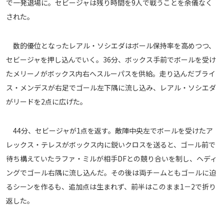
で一発退場に。セビージャは残り時間を9人で戦うことを余儀なく
された。
数的優位となったレアル・ソシエダはボール保持率を高めつつ、
セビージャを押し込んでいく。36分、ボックス手前でボールを受け
たメリーノがボックス内右へスルーパスを供給。走り込んだブライ
ス・メンデスが右足でゴール左下隅に流し込み、レアル・ソシエダ
がリードを2点に広げた。
44分、セビージャが1点を返す。敵陣中央左でボールを受けたア
レックス・テレスがボックス内に鋭いクロスを送ると、ゴール前で
待ち構えていたラファ・ミルが相手DFとの競り合いを制し、ヘディ
ングでゴール右隅に流し込んだ。その後は両チームともゴールに迫
るシーンを作るも、追加点は生まれず、前半はこのまま1－2で折り
返した。