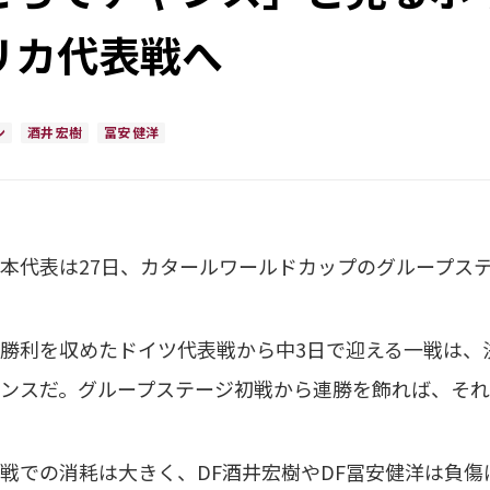
リカ代表戦へ
ン
酒井 宏樹
冨安 健洋
代表は27日、カタールワールドカップのグループステ
勝利を収めたドイツ代表戦から中3日で迎える一戦は、
ンスだ。グループステージ初戦から連勝を飾れば、そ
での消耗は大きく、DF酒井宏樹やDF冨安健洋は負傷