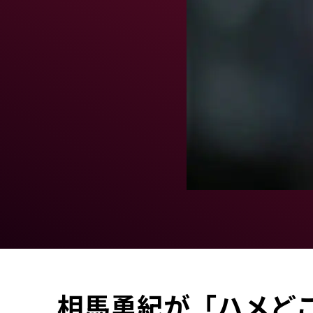
相馬勇紀が「ハメど