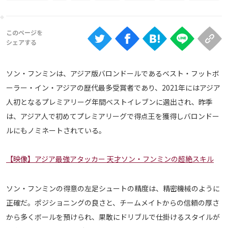
Ranking
大会について
About
ソン・フンミンは、アジア版バロンドールであるベスト・フットボ
視聴方法
ーラー・イン・アジアの歴代最多受賞者であり、2021年にはアジア
人初となるプレミアリーグ年間ベストイレブンに選出され、昨季
iOS Apps
は、アジア人で初めてプレミアリーグで得点王を獲得しバロンドー
ルにもノミネートされている。
Android
【映像】アジア最強アタッカー 天才ソン・フンミンの超絶スキル
Web
ABEMAの視聴について
ソン・フンミンの得意の左足シュートの精度は、精密機械のように
TV
正確だ。ポジショニングの良さと、チームメイトからの信頼の厚さ
から多くボールを預けられ、果敢にドリブルで仕掛けるスタイルが