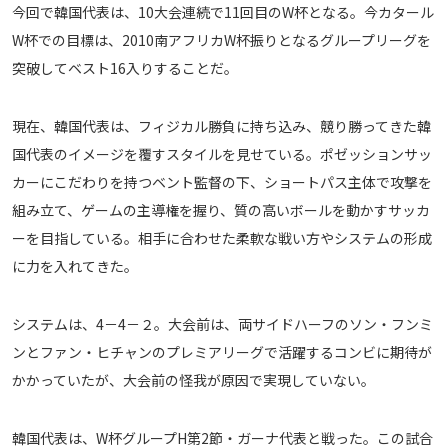
今回で韓国代表は、10大会連続で11回目のW杯となる。今カタール
運営会社
W杯での目標は、2010南アフリカW杯振りとなるグループリーグを
ご利用にあたって
突破してベスト16入りすることだ。
プライバシーポリシー
お問い合わせ
現在、韓国代表は、フィジカル勝負に持ち込み、競り勝ってきた韓
国代表のイメージを覆すスタイルを見せている。ポゼッションサッ
カーにこだわりを持つベント監督の下、ショートパス主体で攻撃を
Share
組み立て、ゲームの主導権を握り、質の高いボールを動かすサッカ
© AbemaTV. Inc. All Rights Reserved.
ーを目指している。相手に合わせた柔軟な戦い方やシステムの形成
に力を入れてきた。
システムは、4－4－２。大会前は、両サイドハーフのソン・フンミ
ンとファン・ヒチャンのプレミアリーグで活躍するコンビに期待が
かかっていたが、大会前の怪我が原因で実現していない。
韓国代表は、W杯グループH第2節・ガーナ代表と戦った。この試合