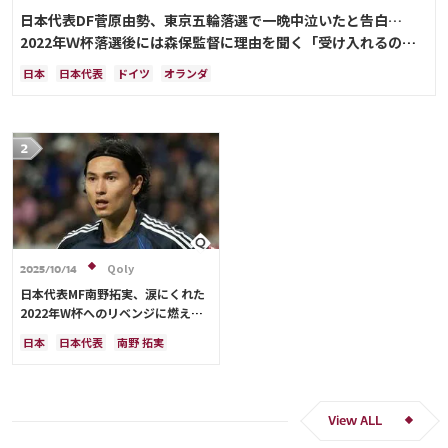
日本代表DF菅原由勢、東京五輪落選で一晩中泣いたと告白…
2022年Ｗ杯落選後には森保監督に理由を聞く「受け入れるのは
難しかった」
日本
日本代表
ドイツ
オランダ
Qoly
2025/10/14
日本代表MF南野拓実、涙にくれた
2022年W杯へのリベンジに燃える
「絶対にリベンジしたい」「サッカ
日本
日本代表
南野 拓実
ー人生をかけた戦い」
クロアチア
長友 佑都
ドイツ
スペイン
川島 永嗣
谷 晃生
吉田 麻也
谷口 彰悟
伊東 純也
View ALL