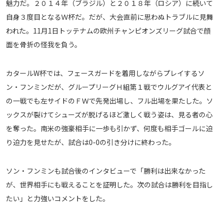
魅力だ。２０１４年（ブラジル）と２０１８年（ロシア）に続いて
メディアアライアンス
自身３度目となるＷ杯だ。だが、大会直前に思わぬトラブルに見舞
われた。11月1日トッテナムの欧州チャンピオンズリーグ試合で顔
面を骨折の怪我を負う。
カタールW杯では、フェースガードを着用しながらプレイするソ
ン・フンミンだが、グループリーグＨ組第１戦でウルグアイ代表と
の一戦でも左サイドのＦＷで先発出場し、フル出場を果たした。ソ
ックスが裂けてシューズが脱げるほど激しく戦う姿は、見る者の心
を奪った。南米の強豪相手に一歩も引かず、何度も相手ゴールに迫
り迫力を見せたが、試合は0-0の引き分けに終わった。
ソン・フンミンも試合後のインタビューで「勝利は出来なかった
が、世界相手にも戦えることを証明した。次の試合は勝利を目指し
たい」と力強いコメントをした。