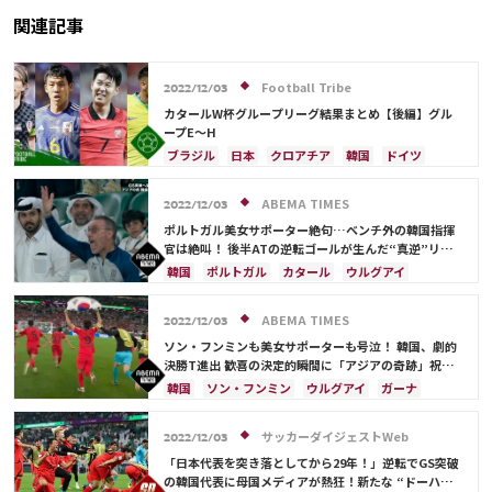
関連記事
Football Tribe
2022/12/03
カタールW杯グループリーグ結果まとめ【後編】グル
ープE～H
ブラジル
日本
クロアチア
韓国
ドイツ
セルビア
スペイン
スイス
ポルトガル
カメルーン
モロッコ
カタール
ベルギー
ABEMA TIMES
2022/12/03
ウルグアイ
カナダ
ガーナ
コスタリカ
ポルトガル美女サポーター絶句…ベンチ外の韓国指揮
ソン・フンミン
日本代表
C・ロナウド
官は絶叫！ 後半ATの逆転ゴールが生んだ“真逆”リア
クションの決定的瞬間
ルカ・モドリッチ
ネイマール
遠藤 航
韓国
ポルトガル
カタール
ウルグアイ
ガーナ
日本
ソン・フンミン
ABEMA TIMES
2022/12/03
ソン・フンミンも美女サポーターも号泣！ 韓国、劇的
決勝T進出 歓喜の決定的瞬間に「アジアの奇跡」祝福
の声
韓国
ソン・フンミン
ウルグアイ
ガーナ
ポルトガル
カタール
日本
サッカーダイジェストWeb
2022/12/03
「日本代表を突き落としてから29年！」逆転でGS突破
の韓国代表に母国メディアが熱狂！新たな “ドーハの