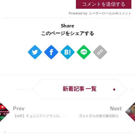
Share
新着記事 一覧
Prev
Next
【W杯】チュニジア×フランス、ポ
ポルトガル代表の絶対的エー
ーランド×アルゼンチンなど11月30
ス、現代最高の選手、生きる伝
日開催の全4試合を「ABEMA」が独
説… 多くの人は知らない、C・
占生中継
ロナウドの本当の姿