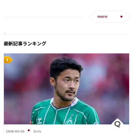
オーストラリア
ソン・フンミン
スペイン
フランス
カタール
ドイツ
ポルトガル
プレーオフ
アメリカ
コスタリカ
日本代表
more
デンマーク
イングランド
ポーランド
ブラジル
アルゼンチン
ウルグアイ
メキシコ
ガーナ
ウェールズ
最新記事ランキング
Qoly
2025/09/20