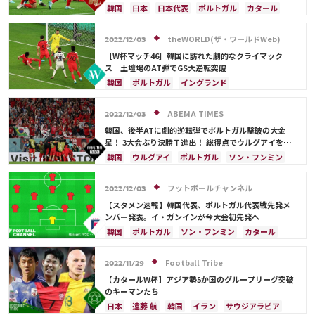
奇跡”に認定【Ｗ杯】
韓国
日本
日本代表
ポルトガル
カタール
クロアチア
ブラジル
ウルグアイ
ガーナ
アメリカ
ソン・フンミン
theWORLD(ザ・ワールドWeb)
2022/12/03
［W杯マッチ46］韓国に訪れた劇的なクライマック
ス 土壇場のAT弾でGS大逆転突破
韓国
ポルトガル
イングランド
ソン・フンミン
ウルグアイ
ガーナ
C・ロナウド
ドイツ
スペイン
ABEMA TIMES
2022/12/03
ベルナルド・シウバ
カタール
サウジアラビア
韓国、後半ATに劇的逆転弾でポルトガル撃破の大金
フランス
ブラジル
日本
ジョアン・カンセロ
星！ 3大会ぶり決勝Ｔ進出！ 総得点でウルグアイを上
回る ソン・フンミンが決勝ゴールをお膳立て
ペペ
韓国
ウルグアイ
ポルトガル
ソン・フンミン
カタール
ガーナ
日本
ジョアン・カンセロ
フットボールチャンネル
2022/12/03
【スタメン速報】韓国代表、ポルトガル代表戦先発メ
ンバー発表。イ・ガンインが今大会初先発へ
韓国
ポルトガル
ソン・フンミン
カタール
サウジアラビア
ドイツ
スペイン
イングランド
ガーナ
日本
Football Tribe
2022/11/29
【カタールW杯】アジア勢5か国のグループリーグ突破
のキーマンたち
日本
遠藤 航
韓国
イラン
サウジアラビア