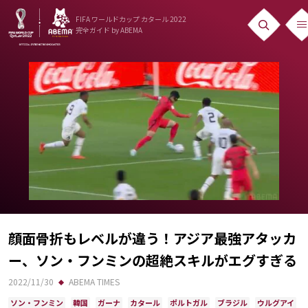
FIFA ワールドカップ カタール 2022
完全ガイド
by ABEMA
ニュース
News
出場国
Teams
日本代表
Team Japan
日程・結果
顔面骨折もレベルが違う！アジア最強アタッカ
ー、ソン・フンミンの超絶スキルがエグすぎる
Schedule
2022/11/30
ABEMA TIMES
ランキング
ソン・フンミン
韓国
ガーナ
カタール
ポルトガル
ブラジル
ウルグアイ