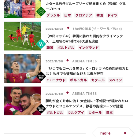
エクアドル
ウルグアイ
ガーナ
ウェールズ
韓国
アメリカ
日本
C・ロナウド
カタールW杯グループリーグ結果まとめ【後編】グル
C・ロナウド
ルカ・モドリッチ
ネイマール
ベルナルド・シウバ
ペペ
ープE～H
アクラフ・ハキミ
カゼミーロ
ポール・ポグバ
ブラジル
日本
クロアチア
韓国
ドイツ
エンゴロ・カンテ
ハリー・ケイン
セルビア
スペイン
スイス
ポルトガル
ラファエル・バラン
カメルーン
モロッコ
カタール
ベルギー
theWORLD(ザ・ワールドWeb)
2022/12/03
ウルグアイ
カナダ
ガーナ
コスタリカ
［W杯マッチ46］韓国に訪れた劇的なクライマック
ソン・フンミン
日本代表
C・ロナウド
ス 土壇場のAT弾でGS大逆転突破
ルカ・モドリッチ
ネイマール
遠藤 航
韓国
ポルトガル
イングランド
ソン・フンミン
ウルグアイ
ガーナ
C・ロナウド
ドイツ
スペイン
ABEMA TIMES
2022/11/30
ベルナルド・シウバ
カタール
サウジアラビア
「いつでもゴールを奪う」C・ロナウドの絶対的能力と
フランス
ブラジル
日本
ジョアン・カンセロ
は？ W杯でも破壊的な能力は未だ健在
ペペ
C・ロナウド
ポルトガル
カタール
スペイン
イングランド
ウルグアイ
ガーナ
日本
ABEMA TIMES
2022/11/30
勝利が全てを水に流す 大会前に“不仲説”が囁かれたロ
ナウドとフェルナンデス、歓喜の抱擁シーンが話題
ポルトガル
ウルグアイ
カタール
日本
C・ロナウド
more