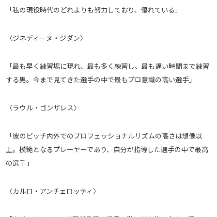
「私の現役時代のどれよりも努力しており、優れている」
運営会社
ご利用にあたって
〈ジネディーヌ・ジダン〉
プライバシーポリシー
お問い合わせ
「最も早く練習場に現れ、最も多く練習し、最も遅い時間まで練習
する男。今まで見てきた選手の中で最もプロ意識の高い選手」
Share
〈ラウル・ゴンザレス〉
© AbemaTV. Inc. All Rights Reserved.
「彼のピッチ内外でのプロフェッショナルリズムの高さは想像以
上。模範となるプレーヤーであり、自分が指導した選手の中で最高
の選手」
〈カルロ・アンチェロッティ〉