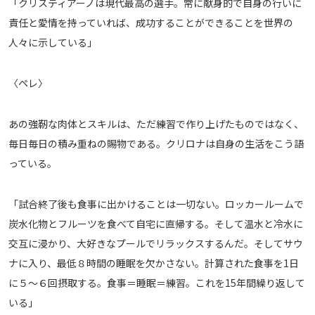
「クリスティアーノは現代最高の選手。常に献身的で自身の行いに
責任と愛情を持っていれば、成功することができることを世界の
人々に示している」
〈ペレ〉
あの強靭な肉体とスキルは、ただ練習で作り上げたものではなく、
毎日毎日の積み重ねの賜物である。クリロナは自身の生活をこう語
っている。
「試合終了後も食事に出かけることは一切ない。ロッカールームで
炭水化物とフルーツを食べて自宅に直帰する。そして温水と冷水に
交互に浸かり、大好きなプールでリラックスするんだ。そしてサウ
ナに入り、最低８時間の睡眠を欠かさない。計算された食事を1日
に５～６回摂取する。食事＝睡眠＝練習。これを15年間繰り返して
いる」