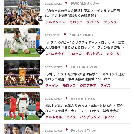
超WORLDサッカー!
2022/12/22
【カタールW杯大会総括】至高ファイナルで大団円
も、初の中東開催は多くの課題残す
アルゼンチン
モロッコ
スペイン
フランス
クロアチア
日本
ドイツ
カタール
ポルトガル
コスタリカ
リオネル・メッシ
ABEMA TIMES
2022/12/11
サウジアラビア
オランダ
ブラジル
セネガル
“クライベイビー”クリスティアーノ・ロナウド、涙で
韓国
オーストラリア
イラン
デンマーク
大会を去る「ありがとうロナウド」ファンも勇姿を見
届ける
ベルギー
ポーランド
プレーオフ
エクアドル
C・ロナウド
モロッコ
ポルトガル
カタール
ウルグアイ
メキシコ
ガーナ
カメルーン
スイス
ウルグアイ
ガーナ
韓国
日本
アメリカ
日本代表
三笘 薫
田中 碧
FOOTBALL ZONE
2022/12/07
C・ロナウド
キリアン・ムバッペ
サディオ・マネ
【W杯】ベスト8出揃い大会は佳境へ スペインを退け
モロッコ躍進…準々決勝の注目ポイントは？
スペイン
モロッコ
クロアチア
スイス
ブラジル
アルゼンチン
アメリカ
リオネル・メッシ
キリアン・ムバッペ
ABEMA TIMES
2022/12/07
カタール
フランス
ベルギー
イングランド
ポルトガル、16年ぶりのベスト8進出となるか？ 堅守
ポーランド
カナダ
メキシコ
セネガル
韓国
のスイスを相手に大エース・Cロナウドは今大会初のベ
ンチスタート
日本
サウジアラビア
オランダ
ポルトガル
ポルトガル
スイス
イングランド
ドイツ
カメルーン
オーストラリア
メンフィス・デパイ
カタール
スペイン
セルビア
フランス
イラン
ドイツ
デンマーク
セルビア
ブラジル
ウルグアイ
ガーナ
カメルーン
Football Tribe
2022/12/03