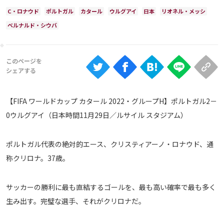
Ranking
C・ロナウド
ポルトガル
カタール
ウルグアイ
日本
リオネル・メッシ
ベルナルド・シウバ
大会について
About
視聴方法
【FIFA ワールドカップ カタール 2022・グループH】ポルトガル2－
iOS Apps
0ウルグアイ（日本時間11月29日／ルサイル スタジアム）
Android
ポルトガル代表の絶対的エース、クリスティアーノ・ロナウド、通
称クリロナ。37歳。
Web
ABEMAの視聴について
サッカーの勝利に最も直結するゴールを、最も高い確率で最も多く
TV
生み出す。完璧な選手、それがクリロナだ。