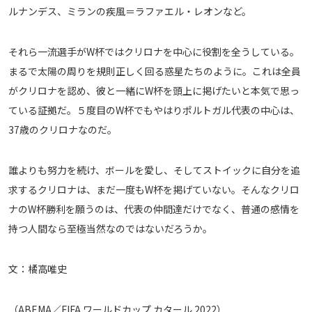
ルナンデス、ミランの疾風＝ラファエル・レオンなど。
それら一流選手がW杯ではクリロナを中心に役割を全うしている。
まるで太陽の周りを規則正しく回る惑星たちのように。これは全員
がクリロナを認め、彼と一緒にW杯を頭上に掲げたいと本気で思っ
ている証拠だ。５度目のW杯でもやはりポルトガル代表の中心は、
37歳のクリロナなのだ。
誰よりも努力を続け、ボールを愛し、そしてストイックに自分を追
求するクリロナは、まだ一度もW杯を掲げていない。そんなクリロ
ナのW杯勝利を願うのは、代表の仲間達だけでなく、普通の感情を
持つ人間なら至極当然なのではないだろうか。
文：橘高唯史
（ABEMA／FIFA ワールドカップ カタール 2022）