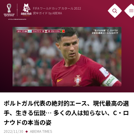
FIFA ワールドカップ カタール 2022
完全ガイド
by ABEMA
ニュース
News
出場国
Teams
日本代表
Team Japan
ポルトガル代表の絶対的エース、現代最高の選
日程・結果
手、生きる伝説… 多くの人は知らない、C・ロ
Schedule
ナウドの本当の姿
ランキング
2022/11/30
ABEMA TIMES