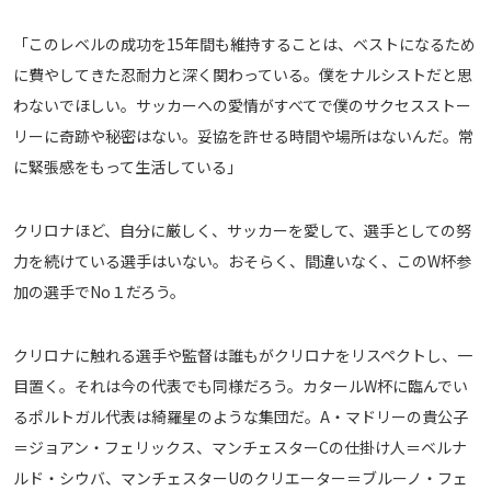
「このレベルの成功を15年間も維持することは、ベストになるため
に費やしてきた忍耐力と深く関わっている。僕をナルシストだと思
わないでほしい。サッカーへの愛情がすべてで僕のサクセスストー
リーに奇跡や秘密はない。妥協を許せる時間や場所はないんだ。常
に緊張感をもって生活している」
クリロナほど、自分に厳しく、サッカーを愛して、選手としての努
力を続けている選手はいない。おそらく、間違いなく、このW杯参
加の選手でNo１だろう。
クリロナに触れる選手や監督は誰もがクリロナをリスペクトし、一
目置く。それは今の代表でも同様だろう。カタールW杯に臨んでい
るポルトガル代表は綺羅星のような集団だ。A・マドリーの貴公子
＝ジョアン・フェリックス、マンチェスターCの仕掛け人＝ベルナ
ルド・シウバ、マンチェスターUのクリエーター＝ブルーノ・フェ