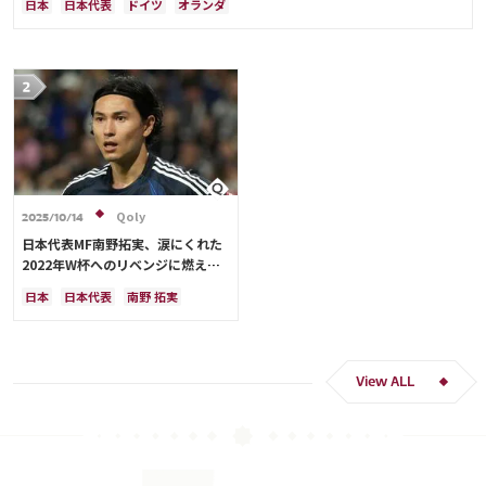
日本
日本代表
ドイツ
オランダ
Qoly
2025/10/14
日本代表MF南野拓実、涙にくれた
2022年W杯へのリベンジに燃える
「絶対にリベンジしたい」「サッカ
日本
日本代表
南野 拓実
ー人生をかけた戦い」
クロアチア
長友 佑都
ドイツ
スペイン
川島 永嗣
谷 晃生
吉田 麻也
谷口 彰悟
伊東 純也
View ALL