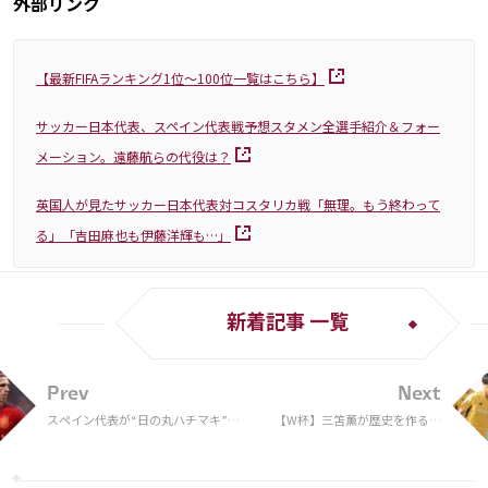
外部リンク
【最新FIFAランキング1位〜100位一覧はこちら】
サッカー日本代表、スペイン代表戦予想スタメン全選手紹介＆フォー
メーション。遠藤航らの代役は？
英国人が見たサッカー日本代表対コスタリカ戦「無理。もう終わって
る」「吉田麻也も伊藤洋輝も…」
新着記事 一覧
Prev
Next
スペイン代表が“日の丸ハチマキ”で
【W杯】三笘薫が歴史を作る。
日本戦勝利を誓うも意味が分からず
｢待望論｣を引っ提げて臨むスペ
チグハグなことに？「これ日本が優
イン戦へ「特徴を出せればチャ
勝するってことじゃん」
ンスはある」の確信