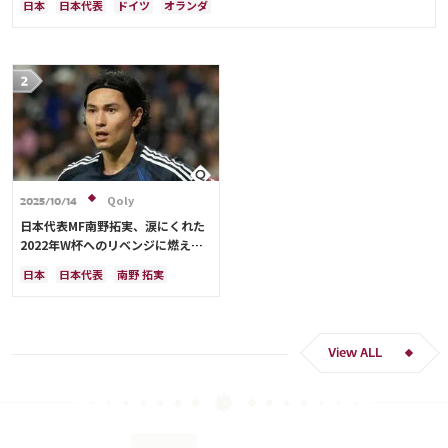
日本
日本代表
ドイツ
オランダ
Qoly
2025/10/14
日本代表MF南野拓実、涙にくれた
2022年W杯へのリベンジに燃える
「絶対にリベンジしたい」「サッカ
日本
日本代表
南野 拓実
ー人生をかけた戦い」
クロアチア
長友 佑都
ドイツ
スペイン
川島 永嗣
谷 晃生
吉田 麻也
谷口 彰悟
伊東 純也
View ALL