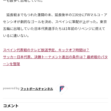
ーも数多く出場していた。
運営会社
延長戦までもつれた激闘の末、延長後半の116分にFWマルコ・ア
ご利用にあたって
センシオが劇的なゴールを決め、スペインに軍配が上がった。東京
プライバシーポリシー
五輪に出場していた日本代表選手たちは1年前のリベンジに燃えて
お問い合わせ
いるに違いない。
Share
スペイン代表戦のテレビ放送予定、キックオフ時間は？
© AbemaTV. Inc. All Rights Reserved.
サッカー日本代表、決勝トーナメント進出の条件は？ 最終戦のパタ
ーンを整理
フットボールチャンネル
powered by
コメント