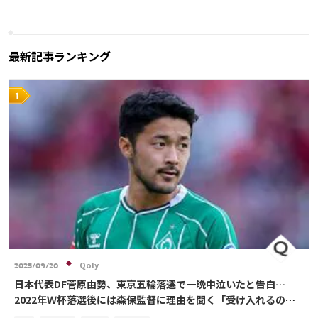
フランス
アンス・ファティ
カタール
コスタリカ
日本代表
マルコ・アセンシオ
最新記事ランキング
Qoly
2025/09/20
日本代表DF菅原由勢、東京五輪落選で一晩中泣いたと告白…
2022年Ｗ杯落選後には森保監督に理由を聞く「受け入れるのは
難しかった」