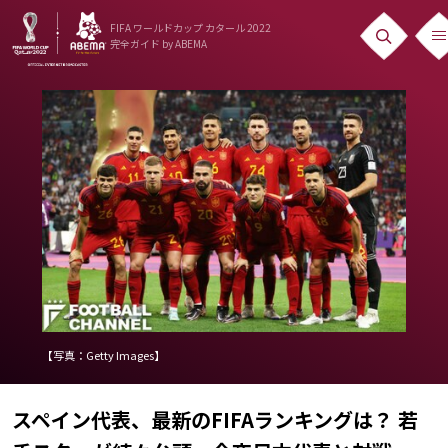
FIFA ワールドカップ カタール 2022
完全ガイド
by ABEMA
ニュース
News
出場国
Teams
日本代表
Team Japan
日程・結果
【写真：Getty Images】
Schedule
スペイン代表、最新のFIFAランキングは？ 若
ランキング