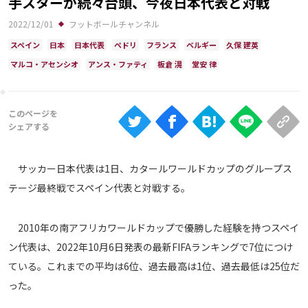
手スターが続々台頭、今夜日本代表と対戦
Ranking
2022/12/01
フットボールチャンネル
大会について
スペイン
日本
日本代表
ペドリ
フランス
ベルギー
久保 建英
About
マルコ・アセンシオ
アンス・ファティ
板倉 滉
堂安 律
視聴方法
iOS Apps
サッカー日本代表は1日、カタールワールドカップのグループス
Android
テージ最終戦でスペイン代表と対戦する。
Web
2010年の南アフリカワールドカップで優勝した経験を持つスペイ
ABEMAの視聴について
ン代表は、2022年10月6日発表の最新FIFAランキングで7位につけ
TV
ている。これまでの平均は6位、過去最高は1位、過去最低は25位だ
った。