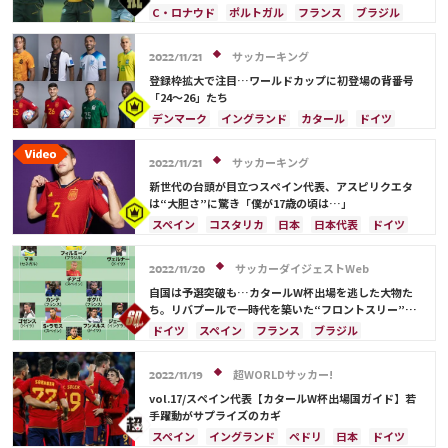
ベテラン3選手】(1)
C・ロナウド
ポルトガル
フランス
ブラジル
日本
リオネル・メッシ
ドイツ
セルビア
スペイン
スイス
アルゼンチン
日本代表
サッカーキング
2022/11/21
ペドリ
登録枠拡大で注目…ワールドカップに初登場の背番号
「24～26」たち
デンマーク
イングランド
カタール
ドイツ
フランス
オランダ
ブラジル
エクアドル
ペドリ
スペイン
スイス
メキシコ
日本
サッカーキング
2022/11/21
コスタリカ
日本代表
C・ロナウド
新世代の台頭が目立つスペイン代表、アスピリクエタ
ハリー・ケイン
アンス・ファティ
前田 大然
は“大胆さ”に驚き「僕が17歳の頃は…」
相馬 勇紀
伊藤 洋輝
スペイン
コスタリカ
日本
日本代表
ドイツ
フランス
イングランド
ケイラー・ナバス
ペドリ
ラファエル・バラン
サッカーダイジェストWeb
2022/11/20
自国は予選突破も…カタールW杯出場を逃した大物た
ち。リバプールで一時代を築いた“フロントスリー”か
らは衝撃のエントリー０
ドイツ
スペイン
フランス
ブラジル
サディオ・マネ
セネガル
ポール・ポグバ
エンゴロ・カンテ
イングランド
オランダ
超WORLDサッカー!
2022/11/19
カタール
アルゼンチン
エクアドル
日本
vol.17/スペイン代表【カタールW杯出場国ガイド】若
日本代表
リオネル・メッシ
ペドリ
手躍動がサプライズのカギ
スペイン
イングランド
ペドリ
日本
ドイツ