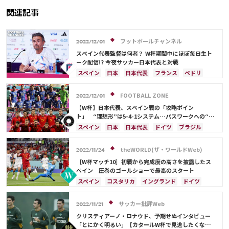
関連記事
フットボールチャンネル
2022/12/01
スペイン代表監督は何者？ W杯期間中にほぼ毎日生ト
ーク配信!? 今夜サッカー日本代表と対戦
スペイン
日本
日本代表
フランス
ペドリ
FOOTBALL ZONE
2022/12/01
【W杯】日本代表、スペイン戦の「攻略ポイン
ト」 “理想形”は5-4-1システム…パスワークへの“付
き合い過ぎ”は厳禁
スペイン
日本
日本代表
ドイツ
ブラジル
コスタリカ
ペドリ
フランス
伊東 純也
セルヒオ・ブスケツ
theWORLD(ザ・ワールドWeb)
2022/11/24
［W杯マッチ10］初戦から完成度の高さを披露したス
ペイン 圧巻のゴールショーで最高のスタート
スペイン
コスタリカ
イングランド
ドイツ
日本
ペドリ
マルコ・アセンシオ
フランス
アメリカ
日本代表
ケイラー・ナバス
サッカー批評Web
2022/11/21
サウジアラビア
メキシコ
クリスティアーノ・ロナウド、予期せぬインタビュー
「とにかく明るい」【カタールW杯で見逃したくない