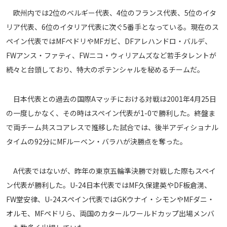
メディアアライアンス
欧州内では2位のベルギー代表、4位のフランス代表、5位のイタ
リア代表、6位のイタリア代表に次ぐ5番手となっている。現在のス
ペイン代表ではMFペドリやMFガビ、DFアレハンドロ・バルデ、
FWアンス・ファティ、FWニコ・ウィリアムズなど若手タレントが
続々と台頭しており、特大のポテンシャルを秘めるチームだ。
日本代表との過去の国際Aマッチにおける対戦は2001年4月25日
の一度しかなく、その時はスペイン代表が1-0で勝利した。終盤ま
で両チーム共スコアレスで推移した試合では、後半アディショナル
タイムの92分にMFルーベン・バラハが決勝点を奪った。
A代表ではないが、昨年の東京五輪準決勝で対戦した際もスペイ
ン代表が勝利した。U-24日本代表ではMF久保建英やDF板倉滉、
FW堂安律、U-24スペイン代表ではGKウナイ・シモンやMFダニ・
オルモ、MFペドリら、両国のカタールワールドカップ出場メンバ