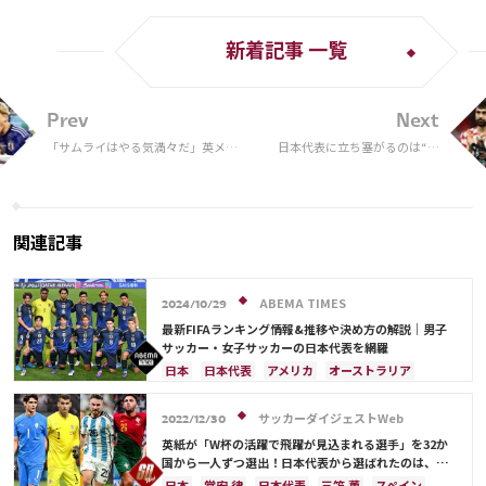
新着記事 一覧
Prev
Next
「サムライはやる気満々だ」英メデ
日本代表に立ち塞がるのは“ク
ィアが森保ジャパンのクロアチア戦
ロアチアのヤングスター” 20
を展望！ 注目のクリス・サットンに
歳で守備をけん引するDFをどう
よるスコア予想は…【W杯】
破るか
関連記事
ABEMA TIMES
2024/10/29
最新FIFAランキング情報&推移や決め方の解説｜男子
サッカー・女子サッカーの日本代表を網羅
日本
日本代表
アメリカ
オーストラリア
サウジアラビア
ブラジル
アルゼンチン
カタール
イラン
韓国
ドイツ
スペイン
サッカーダイジェストWeb
2022/12/30
フランス
ベルギー
スイス
イングランド
英紙が「W杯の活躍で飛躍が見込まれる選手」を32か
オランダ
ポルトガル
デンマーク
セルビア
国から一人ずつ選出！日本代表から選ばれたのは、堂
安や三笘ではなく…
クロアチア
ポーランド
エクアドル
日本
堂安 律
日本代表
三笘 薫
スペイン