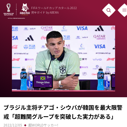
FIFA ワールドカップ カタール 2022
完全ガイド
by ABEMA
ニュース
News
出場国
Teams
日本代表
Team Japan
日程・結果
ブラジル主将チアゴ・シウバが韓国を最大限警
Schedule
戒「超難関グループを突破した実力がある」
ランキング
2022/12/05
超WORLDサッカー!