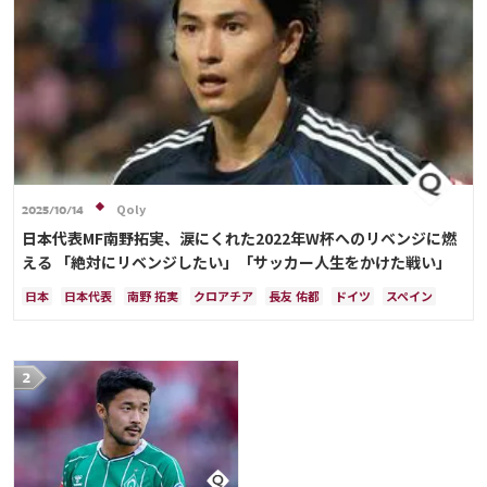
Qoly
2025/10/14
日本代表MF南野拓実、涙にくれた2022年W杯へのリベンジに燃
える 「絶対にリベンジしたい」「サッカー人生をかけた戦い」
日本
日本代表
南野 拓実
クロアチア
長友 佑都
ドイツ
スペイン
川島 永嗣
谷 晃生
吉田 麻也
谷口 彰悟
伊東 純也