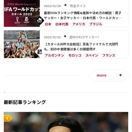
完全ガイド
カタール
オランダ
ポルトガル
カメルーン
2022/12/23
韓国
三笘 薫
キリアン・ムバッペ
前田 大然
最新FIFAランキング情報&推移や決め方の解説｜男子
サッカー・女子サッカー・日本代表・ワールドカップ
冨安 健洋
ドイツ
セルビア
ブラジル
出場国を網羅
日本
日本代表
アメリカ
ブラジル
南野 拓実
守田 英正
リオネル・メッシ
オーストラリア
イラン
フランス
韓国
ドイツ
ベルギー
クロアチア
スイス
超WORLDサッカー!
2022/12/22
イングランド
アルゼンチン
ガーナ
【カタールW杯大会総括】至高ファイナルで大団円
デンマーク
セルビア
スペイン
オランダ
も、初の中東開催は多くの課題残す
ポーランド
ポルトガル
エクアドル
アルゼンチン
モロッコ
スペイン
フランス
ウルグアイ
カナダ
メキシコ
セネガル
クロアチア
日本
ドイツ
カタール
カメルーン
モロッコ
ウェールズ
コスタリカ
ポルトガル
コスタリカ
リオネル・メッシ
カタール
サウジアラビア
中山 雄太
サウジアラビア
オランダ
ブラジル
セネガル
more
韓国
オーストラリア
イラン
デンマーク
ベルギー
ポーランド
プレーオフ
エクアドル
ウルグアイ
メキシコ
ガーナ
カメルーン
アメリカ
日本代表
三笘 薫
田中 碧
最新記事ランキング
C・ロナウド
キリアン・ムバッペ
サディオ・マネ