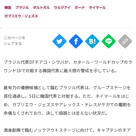
Ranking
韓国
ブラジル
ポルトガル
ウルグアイ
ガーナ
ネイマール
大会について
ガブリエウ・ジェズス
About
視聴方法
ブラジル代表DFチアゴ・シウバが、カタール・ワールドカップのラ
iOS Apps
ウンド16で対戦する韓国代表に最大限の警戒を示している。
Android
最有力の優勝候補として臨むブラジル代表は、グループステージを
首位通過し。5日に韓国代表と対戦する。ただ、ネイマールをはじ
Web
め、ガブリエウ・ジェズスやアレックス・テレスがケガでの離脱を
ABEMAの視聴について
余儀なくされており、決して順調とは言えない状況だ。
TV
満身創痍で臨むノックアウトステージに向けて、キャプテンのチア