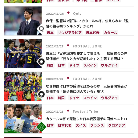
ウルグアイ
カナダ
メキシコ
ガーナ
田中 碧
ドイツ
カタール
クロアチア
イラン
セネガル
カメルーン
モロッコ
ウェールズ
サウジアラビア
デンマーク
セルビア
Qoly
2022/12/28
コスタリカ
フランス
ベルギー
スイス
イングランド
森保一監督は2億円に？カタールW杯、伝えられた「監
オランダ
ポーランド
ポルトガル
ブラジル
督の給与額ランキング」がこれ
アルゼンチン
エクアドル
ウルグアイ
カナダ
日本
サウジアラビア
日本代表
カタール
メキシコ
ガーナ
セネガル
カメルーン
イラン
ドイツ
デンマーク
セルビア
モロッコ
韓国
アメリカ
ウェールズ
スペイン
フランス
ベルギー
クロアチア
FOOTBALL ZONE
2022/12/27
オーストラリア
コスタリカ
ケイラー・ナバス
スイス
イングランド
オランダ
ポーランド
日本は「W杯16強を安定して狙える」 韓国協会の元
サルダル・アズムン
ポルトガル
ブラジル
アルゼンチン
関係者が「我々と力が逆転した」と主張する訳は？
エクアドル
ウルグアイ
カナダ
メキシコ
韓国
日本
ドイツ
スペイン
ウルグアイ
ガーナ
セネガル
カメルーン
モロッコ
韓国
クロアチア
ポルトガル
ブラジル
ガーナ
アメリカ
ウェールズ
オーストラリア
コスタリカ
日本代表
FOOTBALL ZONE
2022/12/27
コスタリカ
なぜ韓国は日本の成功を認めるのか 元協会関係者が
指摘する「数歩先に進んでいる」現状
日本
韓国
ドイツ
スペイン
ウルグアイ
クロアチア
ポルトガル
ブラジル
ガーナ
コスタリカ
日本代表
Football Tribe
2022/12/25
カタールW杯で躍動した日本代表選手の同僚ベスト11
日本
日本代表
スイス
フランス
クロアチア
イングランド
アルゼンチン
エクアドル
ウルグアイ
ガーナ
オーストラリア
板倉 滉