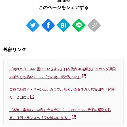
Share
外部リンク
「魂はカタールに置いていきます」日本代表MF遠藤航にウガンダ帰国
の弟からも熱いエール「その魂、受け取った」
ご意見番ロイ・キーン氏、カラフルな装いのセネガル応援団を「迷惑
だ」と口に...
「本当に素晴らしい夜」今大会初ゴールのケイン、若手の躍動を称
え、打倒フランスへ「良い戦いになる」