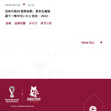
Qoly
2025/09/20
日本代表DF菅原由勢、東京五輪落
選で一晩中泣いたと告白…2022年
Ｗ杯落選後には森保監督に理由を聞
日本
日本代表
ドイツ
オランダ
く「受け入れるのは難しかった」
View ALL