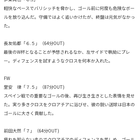
軽快なペースでバリシッチを脅かし、ゴール前に何度も危険なボー
ルを放り込んだ。守備ではよく追いかけたが、終盤は元気がなかっ
た。
長友佑都「６.５」（64分OUT)
最後のW杯となることが予想されるなか、左サイドで執拗にプレ
ー。ディフェンスを試すようなクロスを何本か入れた。
FW
堂安 律「７.５」（87分OUT)
スペイン戦での重要なゴールの後、再び生き生きとした表情を見せ
た。実り多きクロスをクロアチアに浴びせ、彼の鋭い送球は日本の
ゴールに大きく貢献した。
前田大然「７」（64分OUT)
疲れを知らない走りでクロアチアのディフェンスを苦しめ、ゴール