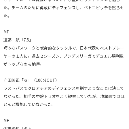
た。チームのために勇敢にディフェンスし、ペトコビッチを黙らせ
た。
MF
遠藤 航「7.5」
巧みなパスワークと献身的なタックルで、日本代表のベストプレー
ヤーの１人に。過去２シーズン、ブンデスリーガでデュエル勝利数
がトップなのも納得。
守田英正「６」（106分OUT）
ラストパスでクロアチアのディフェンスを崩すようなことは決して
なかった。相手の中盤トリオをよく観察していたが、攻撃面ではほ
とんど機能していなかった。
MF
伊東純也「６.5」