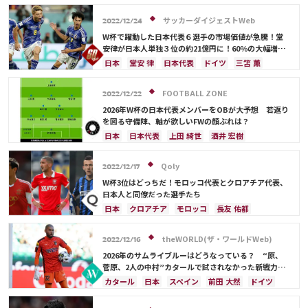
メキシコ
オーストラリア
コスタリカ
日本
田中 碧
鎌田 大地
前田 大然
冨安 健洋
吉田 麻也
佐々木 翔
山根 視来
守田 英正
クロアチア
浅野 拓磨
守田 英正
遠藤 航
サッカーダイジェストWeb
2022/12/24
前田 大然
遠藤 航
カタール
イラン
スイス
オーストラリア
日本代表
W杯で躍動した日本代表６選手の市場価値が急騰！堂
セルビア
ガーナ
カメルーン
谷 晃生
安律が日本人単独３位の約21億円に！60％の大幅増
で“大台超え”を達成したのは？
長友 佑都
植田 直通
久保 建英
酒井 宏樹
日本
堂安 律
日本代表
ドイツ
三笘 薫
板倉 滉
冨安 健洋
スペイン
板倉 滉
クロアチア
浅野 拓磨
田中 碧
久保 建英
鎌田 大地
前田 大然
FOOTBALL ZONE
2022/12/22
冨安 健洋
2026年W杯の日本代表メンバーをOBが大予想 若返り
を図る守備陣、軸が欲しいFWの顔ぶれは？
日本
日本代表
上田 綺世
酒井 宏樹
冨安 健洋
ドイツ
スペイン
川島 永嗣
権田 修一
シュミット・ダニエル
谷 晃生
Qoly
2022/12/17
板倉 滉
前田 大然
遠藤 航
大迫 勇也
W杯3位はどっちだ！モロッコ代表とクロアチア代表、
クロアチア
オランダ
カナダ
メキシコ
日本人と同僚だった選手たち
アメリカ
コスタリカ
長友 佑都
吉田 麻也
日本
クロアチア
モロッコ
長友 佑都
谷口 彰悟
山根 視来
中山 雄太
伊東 純也
吉田 麻也
久保 建英
谷 晃生
ベルギー
浅野 拓磨
守田 英正
三笘 薫
田中 碧
イングランド
伊東 純也
南野 拓実
theWORLD(ザ・ワールドWeb)
2022/12/16
久保 建英
鎌田 大地
堂安 律
伊藤 洋輝
ルカ・モドリッチ
鎌田 大地
アクラフ・ハキミ
2026年のサムライブルーはどうなっている？ “原、
町野 修斗
ドイツ
スペイン
韓国
日本代表
林 大地
菅原、2人の中村”カタールで試されなかった新戦力へ
の期待
旗手 怜央
古橋 亨梧
堂安 律
前田 大然
カタール
日本
スペイン
前田 大然
ドイツ
遠藤 航
伊藤 洋輝
日本代表
浅野 拓磨
酒井 宏樹
クロアチア