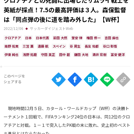
クロアチアとの死闘に出場したサムライ戦士を
Ranking
英紙が採点！7.5の最高評価は３人。森保監督
大会について
は「同点弾の後に道を踏み外した」【W杯】
About
2022/12/06
サッカーダイジェストWeb
クロアチア
日本
日本代表
前田 大然
堂安 律
権田 修一
吉田 麻也
南野 拓実
三笘 薫
遠藤 航
スペイン
谷 晃生
長友 佑都
谷口 彰悟
視聴方法
伊東 純也
浅野 拓磨
守田 英正
田中 碧
鎌田 大地
酒井 宏樹
冨安 健洋
iOS Apps
Android
Web
ABEMAの視聴について
現地時間12月５日、カタール・ワールドカップ（W杯）の決勝ト
TV
ーナメント１回戦で、FIFAランキング24位の日本は、同12位のクロ
アチアと対戦。１－１で突入したPK戦の末に敗れ、史上初のベスト
８進出とはならなかった。