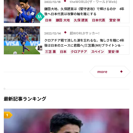
オランダ
ポルトガル
権田 修一
theWORLD(ザ・ワールドWeb)
2022/12/15
シュミット・ダニエル
長友 佑都
中山 雄太
鎌田大地、久保建英は《堅守速攻》で輝けるのか 4年
伊東 純也
守田 英正
三笘 薫
上田 綺世
後へ日本代表は攻撃の軸を誰にする
田中 碧
堂安 律
遠藤 航
伊藤 洋輝
町野 修斗
日本
鎌田 大地
久保 建英
日本代表
堂安 律
ドイツ
スペイン
ブラジル
コスタリカ
クロアチア
三笘 薫
カタール
フランス
超WORLDサッカー!
2022/12/14
ベルギー
伊東 純也
浅野 拓磨
板倉 滉
クロアチア戦で流した涙を忘れるな。悔しさを糧に4年
前田 大然
冨安 健洋
後は日本のエースに君臨へ/三笘薫(MF/ブライトン&ホ
ーヴ・アルビオン)
三笘 薫
日本
クロアチア
スペイン
堂安 律
ドイツ
モロッコ
田中 碧
フランス
アルゼンチン
川島 永嗣
日本代表
長友 佑都
吉田 麻也
ルカ・モドリッチ
リオネル・メッシ
more
キリアン・ムバッペ
板倉 滉
前田 大然
冨安 健洋
最新記事ランキング