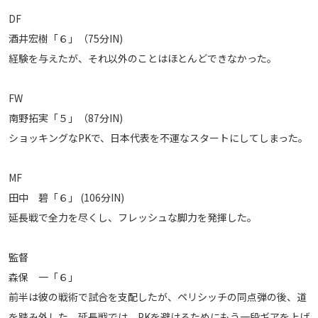
DF
酒井宏樹「６」（75分IN)
経験を与えたが、それ以外のことはほとんどできなかった。
FW
南野拓実「５」（87分IN)
ショッキングなPKで、日本代表を不運なスタートにしてしまった。
MF
田中 碧「６」 (106分IN)
延長戦で全力を尽くし、フレッシュな脚力を発揮した。
監督
森保 一「６」
前半は彼の戦術で試合を支配したが、ペリシッチの同点弾の後、道
を踏み外した。延長戦では、PKを避けるためにもう一段ギアを上げ