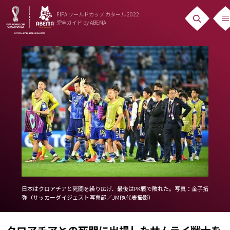
FIFA ワールドカップ カタール 2022
完全ガイド
by ABEMA
ニュース
News
出場国
Teams
日本代表
Team Japan
日程・結果
日本はクロアチアと死闘を繰り広げ、最後はPK戦で敗れた。写真：金子拓
Schedule
弥（サッカーダイジェスト写真部／JMPA代表撮影）
ランキング