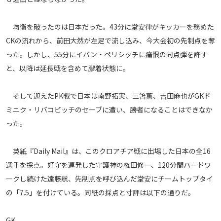
メディアアライアンス
均衡を破ったのは日本だった。43分に堂安律がキッカーを務めた
CKの流れから、前田大然が左足で流し込み、今大会初の先制点を奪
った。しかし、55分にイバン・ペリシッチに痛恨の同点弾を許す
と、以降は延長戦を含めて膠着状態に。
そして迎えたPK戦で日本は南野拓実、三笘薫、吉田麻也がGKド
ミニク・リバコビッチのセーブに遭い、勝者になることはできなか
った。
英紙『Daily Mail』は、このクロアチア戦に出場した日本の全16
選手を採点。好守を連発した守護神の権田修一、120分間ハードワ
ークし続けた遠藤航、先制点を呼び込んだ堂安にチームトップタイ
の「7.5」を付けている。同紙の採点と寸評は以下の通りだ。
GK