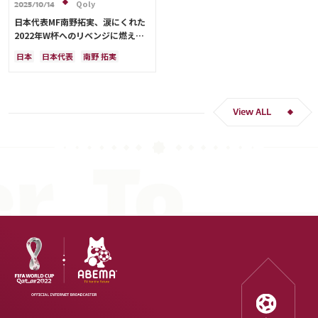
Qoly
2025/10/14
日本代表MF南野拓実、涙にくれた
2022年W杯へのリベンジに燃える
「絶対にリベンジしたい」「サッカ
日本
日本代表
南野 拓実
ー人生をかけた戦い」
クロアチア
長友 佑都
ドイツ
スペイン
川島 永嗣
谷 晃生
吉田 麻也
谷口 彰悟
伊東 純也
View ALL