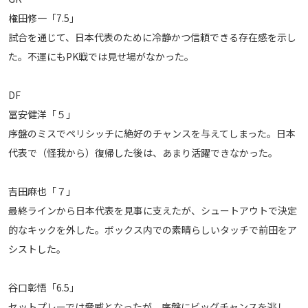
権田修一「7.5」
運営会社
試合を通じて、日本代表のために冷静かつ信頼できる存在感を示し
ご利用にあたって
た。不運にもPK戦では見せ場がなかった。
プライバシーポリシー
お問い合わせ
DF
冨安健洋「５」
Share
序盤のミスでペリシッチに絶好のチャンスを与えてしまった。日本
代表で（怪我から）復帰した後は、あまり活躍できなかった。
© AbemaTV. Inc. All Rights Reserved.
吉田麻也「７」
最終ラインから日本代表を見事に支えたが、シュートアウトで決定
的なキックを外した。ボックス内での素晴らしいタッチで前田をア
シストした。
谷口彰悟「6.5」
セットプレーでは脅威となったが、序盤にビッグチャンスを逃し