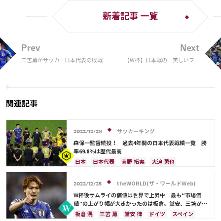
新着記事 一覧
Prev
Next
三笘薫がサッカー日本代表の敗戦に
【W杯】日本戦の「美しいファ
涙。「試合を通して全部が足りなか
ンは誰？」 強烈オーラに海外
った」
注目「スタンドを沸かせた」
関連記事
サッカーキング
2022/12/28
森保一監督続投！ 過去4年間の日本代表戦績一覧 勝
率69.8％は歴代最高
日本
日本代表
南野 拓実
大迫 勇也
伊東 純也
鎌田 大地
アメリカ
浅野 拓磨
三笘 薫
堂安 律
ブラジル
原口 元気
theWORLD(ザ・ワールドWeb)
2022/12/25
相馬 勇紀
サウジアラビア
韓国
田中 碧
W杯後サムライの価値は世界で上昇中 最も“市場価
古橋 亨梧
町野 修斗
ドイツ
スペイン
値”の上がり幅が大きかったのは板倉。堂安、三笘が続
く
クロアチア
エクアドル
ウルグアイ
カナダ
板倉 滉
三笘 薫
堂安 律
ドイツ
スペイン