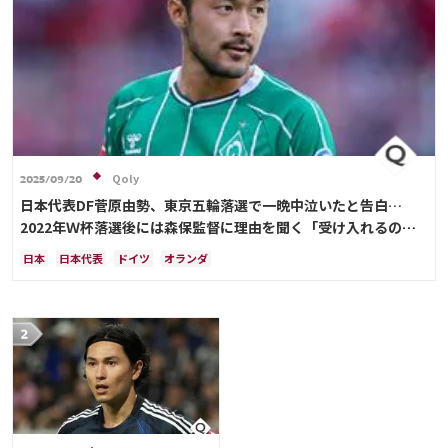
Qoly
2025/09/20
日本代表DF菅原由勢、東京五輪落選で一晩中泣いたと告白…
2022年Ｗ杯落選後には森保監督に理由を聞く「受け入れるのは
難しかった」
日本
日本代表
ドイツ
オランダ