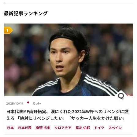
アメリカ
三笘 薫
田中 碧
最新記事ランキング
Qoly
2025/10/14
日本代表MF南野拓実、涙にくれた2022年W杯へのリベンジに燃
える 「絶対にリベンジしたい」「サッカー人生をかけた戦い」
日本
日本代表
南野 拓実
クロアチア
長友 佑都
ドイツ
スペイン
川島 永嗣
谷 晃生
吉田 麻也
谷口 彰悟
伊東 純也