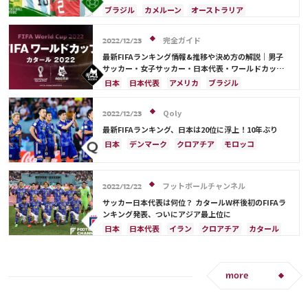
エクアドル
ウルグアイ
カナダ
メキシコ
ブラジル
カメルーン
オーストラリア
ガーナ
セネガル
カメルーン
モロッコ
韓国
キリアン・ムバッペ
スイス
アルゼンチン
アメリカ
ウェールズ
オーストラリア
スペイン
フランス
オランダ
エクアドル
完全ガイド
2022/12/23
コスタリカ
ガーナ
モロッコ
リオネル・メッシ
最新FIFAランキング情報&推移や決め方の解説｜男子
ジャック・グリーリッシュ
イングランド
サッカー・女子サッカー・日本代表・ワールドカップ
出場国を網羅
アクラフ・ハキミ
カタール
イラン
日本
日本代表
アメリカ
ブラジル
ポルトガル
韓国
リシャルリソン
ドイツ
オーストラリア
イラン
フランス
韓国
日本
C・ロナウド
ドイツ
ベルギー
クロアチア
スイス
Qoly
2022/12/23
イングランド
アルゼンチン
ガーナ
最新FIFAランキング、日本は20位に浮上！10年ぶり
デンマーク
セルビア
スペイン
オランダ
日本
デンマーク
クロアチア
モロッコ
ポーランド
ポルトガル
エクアドル
オーストラリア
日本代表
イラン
ドイツ
ウルグアイ
カナダ
メキシコ
セネガル
セルビア
スペイン
フランス
ベルギー
カメルーン
モロッコ
ウェールズ
コスタリカ
フットボールチャンネル
スイス
イングランド
オランダ
ポーランド
2022/12/22
カタール
サウジアラビア
中山 雄太
ポルトガル
ブラジル
アルゼンチン
サッカー日本代表は何位？ カタールW杯後初のFIFAラ
ンキング発表、ついにアジア最上位に
ウルグアイ
カナダ
メキシコ
セネガル
韓国
日本
日本代表
イラン
クロアチア
カタール
アメリカ
ウェールズ
フランス
ベルギー
ブラジル
アルゼンチン
モロッコ
オーストラリア
サウジアラビア
ドイツ
デンマーク
スペイン
スイス
more
イングランド
オランダ
ポルトガル
ウルグアイ
メキシコ
セネガル
韓国