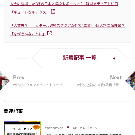
大会に登場した”謎の日本人美女レポーター“ 韓国メディアも注目
「キュートなルックス」
「大丈夫？」 カタールW杯スタジアム外で“異変”…巨大穴に海外驚き
「なぜそんなことに」
新着記事 一覧
Prev
Next
W杯初スタメンでハットトリック達
W杯史上初のPK戦4敗目「責任
成のG・ラモスが歓喜「夢にも思っ
は私にある」監督が謝罪、スペ
ていなかった」
イン代表一人も成功せず
関連記事
ABEMA TIMES
2025/07/03