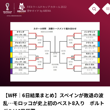
FIFA ワールドカップ カタール 2022
完全ガイド
by ABEMA
ニュース
News
出場国
Teams
日本代表
Team Japan
日程・結果
Schedule
【W杯｜6日結果まとめ】スペインが敗退の波
乱…モロッコが史上初のベスト8入り ポルト
ランキング