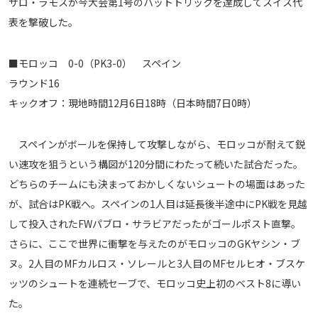
サロ・ラモスが今大会第1号のハットトリックを達成してスイス代
メディアアライアンス
表を撃破した。
■モロッコ 0-0（PK3-0） スペイン
ラウンド16
キックオフ：現地時間12月6日18時（日本時間7日0時）
スペインがボールを保持して攻撃しながら、モロッコが耐えて鋭
い速攻を狙うという構図が120分間にわたって続いた試合だった。
どちらのチームにも決まっておかしくないシュートの場面はあった
が、試合はPK戦へ。スペインの1人目は延長後半途中にPK戦を見越
して投入されたFWパブロ・サラビアだったがゴールポスト直撃。
さらに、ここで世界に衝撃を与えたのがモロッコのGKヤシン・ブ
ヌ。2人目のMFカルロス・ソレールと3人目のMFセルヒオ・ブスケ
ッツのシュートを連続セーブで、モロッコ史上初のベスト8に導い
た。