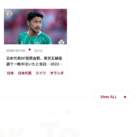
Qoly
2025/09/20
日本代表DF菅原由勢、東京五輪落
選で一晩中泣いたと告白…2022年
Ｗ杯落選後には森保監督に理由を聞
日本
日本代表
ドイツ
オランダ
く「受け入れるのは難しかった」
View ALL