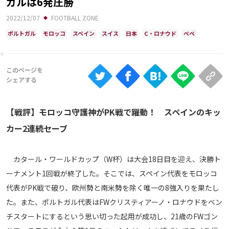
ガルは6発圧勝
Ranking
2022/12/07
FOOTBALL ZONE
大会について
ポルトガル
モロッコ
スペイン
スイス
日本
C・ロナウド
ペペ
About
視聴方法
iOS Apps
【戦評】モロッコ守護神がPK戦で躍動！ スペインのキッ
カー2連続セーブ
Android
カタール・ワールドカップ（W杯）は大会18日目を迎え、決勝ト
Web
ーナメント1回戦が終了した。そこでは、スペイン代表をモロッコ
ABEMAの視聴について
代表がPK戦で破り、欧州勢と南米勢を除く唯一の8強入りを果たし
TV
た。また、ポルトガル代表はFWクリスティアーノ・ロナウドをベン
チスタートにするという思い切った起用が成功し、21歳のFWゴン