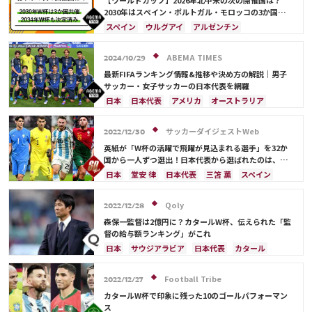
【ワールドカップ】2026年北中米の次の開催国は？
2030年はスペイン・ポルトガル・モロッコの3か国共
催！ ウルグアイ・アルゼンチン・パラグアイでも限定
スペイン
ウルグアイ
アルゼンチン
開催
ポルトガル
モロッコ
ブラジル
ドイツ
サウジアラビア
メキシコ
アメリカ
フランス
ABEMA TIMES
2024/10/29
イングランド
日本
カナダ
韓国
セルビア
最新FIFAランキング情報&推移や決め方の解説｜男子
スイス
オーストラリア
カタール
ウェールズ
サッカー・女子サッカーの日本代表を網羅
日本
日本代表
アメリカ
オーストラリア
サウジアラビア
ブラジル
アルゼンチン
カタール
イラン
韓国
ドイツ
スペイン
サッカーダイジェストWeb
2022/12/30
フランス
ベルギー
スイス
イングランド
英紙が「W杯の活躍で飛躍が見込まれる選手」を32か
オランダ
ポルトガル
デンマーク
セルビア
国から一人ずつ選出！日本代表から選ばれたのは、堂
安や三笘ではなく…
クロアチア
ポーランド
エクアドル
日本
堂安 律
日本代表
三笘 薫
スペイン
ウルグアイ
カナダ
メキシコ
ガーナ
田中 碧
ドイツ
カタール
クロアチア
イラン
セネガル
カメルーン
モロッコ
ウェールズ
サウジアラビア
デンマーク
セルビア
Qoly
2022/12/28
コスタリカ
フランス
ベルギー
スイス
イングランド
森保一監督は2億円に？カタールW杯、伝えられた「監
オランダ
ポーランド
ポルトガル
ブラジル
督の給与額ランキング」がこれ
アルゼンチン
エクアドル
ウルグアイ
カナダ
日本
サウジアラビア
日本代表
カタール
メキシコ
ガーナ
セネガル
カメルーン
イラン
ドイツ
デンマーク
セルビア
モロッコ
韓国
アメリカ
ウェールズ
スペイン
フランス
ベルギー
クロアチア
Football Tribe
2022/12/27
オーストラリア
コスタリカ
ケイラー・ナバス
スイス
イングランド
オランダ
ポーランド
カタールW杯で印象に残った10のゴールパフォーマン
サルダル・アズムン
ポルトガル
ブラジル
アルゼンチン
ス