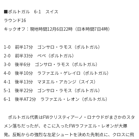
運営会社
■ポルトガル 6-1 スイス
ご利用にあたって
ラウンド16
プライバシーポリシー
キックオフ：現地時間12月6日22時（日本時間7日4時）
お問い合わせ
1-0 前半17分 ゴンサロ・ラモス（ポルトガル）
2-0 前半33分 ペペ（ポルトガル）
Share
3-0 後半6分 ゴンサロ・ラモス（ポルトガル）
© AbemaTV. Inc. All Rights Reserved.
4-0 後半10分 ラファエル・ゲレイロ（ポルトガル）
4-1 後半13分 マヌエル・アカンジ（スイス）
5-1 後半22分 ゴンサロ・ラモス（ポルトガル）
6-1 後半AT2分 ラファエル・レオン（ポルトガル）
ポルトガル代表はFWクリスティアーノ・ロナウドがまさかのスタ
メン落ちだったが、そこに入ったFWラファエル・レオンが大爆
発。反転からの強烈な左足シュートを決めた先制点に、クロスに飛