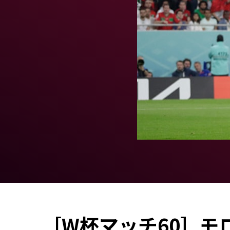
［W杯マッチ60］モ