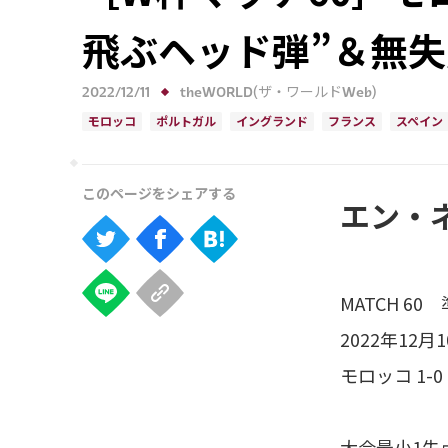
飛ぶヘッド弾”＆無
2022/12/11
theWORLD(ザ・ワールドWeb)
モロッコ
ポルトガル
イングランド
フランス
スペイン
エン・
MATCH 60
2022年12
モロッコ 1-
大会最小1失