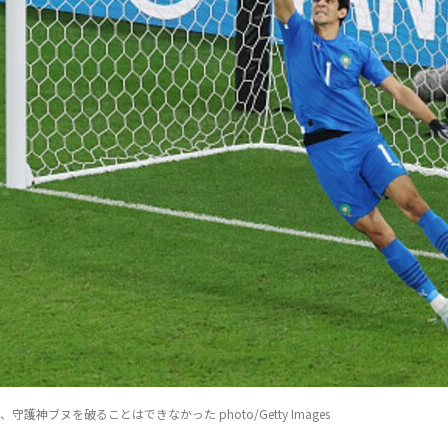
護神ブヌを破ることはできなかった photo/Getty Images