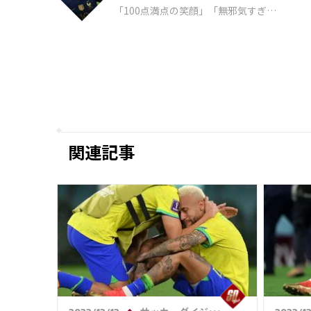
「100点満点の笑顔」「無邪気すぎ
る」相手のPK失敗に感情を爆発させ
るムバッペが話題！「一周まわって
清々しい」
関連記事