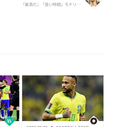
「最高だ」「良い時間」モドリッ
チが激似の娘ら3人の子供とピッチ
で記念撮影、ファンは決勝進出を
望む「アルゼンチンを倒してく
れ」