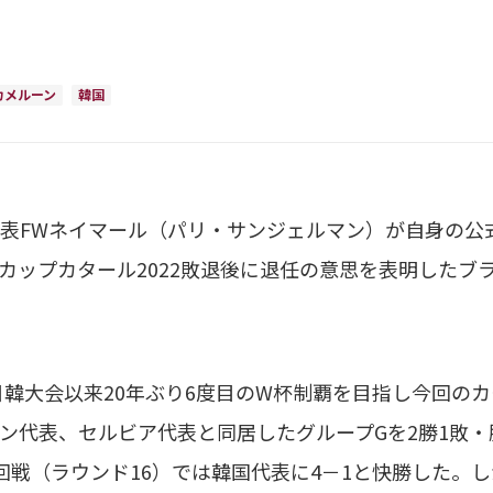
カメルーン
韓国
FWネイマール（パリ・サンジェルマン）が自身の公式イン
ルドカップカタール2022敗退後に退任の意思を表明した
日韓大会以来20年ぶり6度目のW杯制覇を目指し今回の
ン代表、セルビア代表と同居したグループGを2勝1敗
回戦（ラウンド16）では韓国代表に4－1と快勝した。