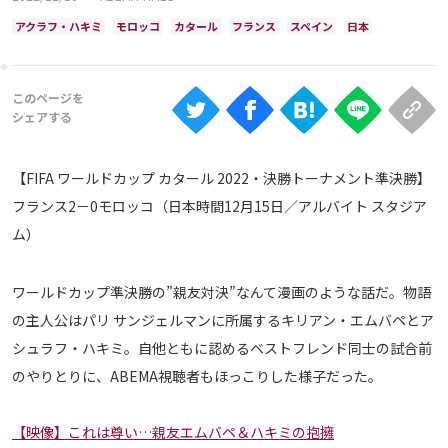
Ranking
アクラフ・ハキミ
モロッコ
カタール
フランス
スペイン
日本
大会について
About
視聴方法
【FIFA ワールドカップ カタール 2022・決勝トーナメント準決勝】
フランス2－0モロッコ（日本時間12月15日／アルバイト スタジア
iOS Apps
ム）
Android
ワールドカップ準決勝の”親友対決”なんて漫画のような話だ。物語
の主人公はパリ サンジェルマンに所属するキリアン・エムバペとア
Web
シュラフ・ハキミ。自他ともに認めるベストフレンド同士の試合前
ABEMAの視聴について
のやりとりに、ABEMA視聴者もほっこりした様子だった。
TV
【映像】これは尊い…親友エムバペ＆ハキミの抱擁