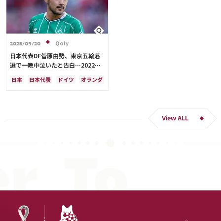
Qoly
2025/09/20
日本代表DF菅原由勢、東京五輪落
選で一晩中泣いたと告白…2022年
Ｗ杯落選後には森保監督に理由を聞
日本
日本代表
ドイツ
オランダ
く「受け入れるのは難しかった」
View ALL