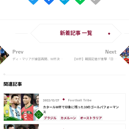
新着記事 一覧
Prev
Next
ディ・マリアが練習再開、W杯決勝
【W杯】韓国記者が衝撃「日本
出場へ
が圧倒していた」 森保Jの練
習場で目の当たりにした“日韓
の差”
関連記事
Football Tribe
2022/12/27
カタールW杯で印象に残った10のゴールパフォーマン
ス
ブラジル
カメルーン
オーストラリア
キリアン・ムバッペ
スイス
アルゼンチン