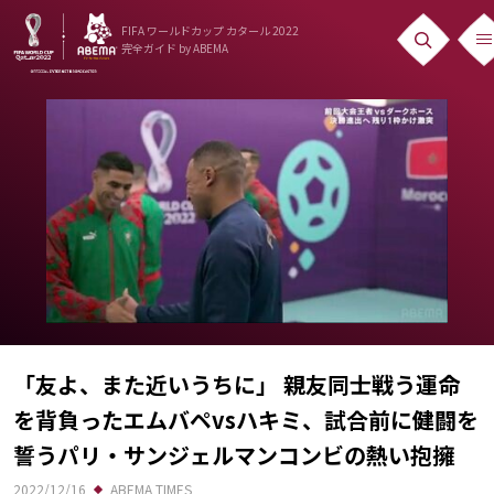
FIFA ワールドカップ カタール 2022
完全ガイド
by ABEMA
ニュース
News
出場国
Teams
日本代表
Team Japan
日程・結果
「友よ、また近いうちに」 親友同士戦う運命
を背負ったエムバペvsハキミ、試合前に健闘を
Schedule
誓うパリ・サンジェルマンコンビの熱い抱擁
ランキング
2022/12/16
ABEMA TIMES