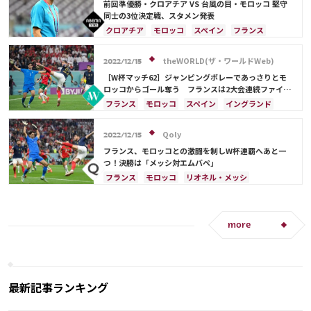
ルカ・モドリッチ
ポルトガル
ブラジル
前回準優勝・クロアチア VS 台風の目・モロッコ 堅守
アルゼンチン
日本代表
アクラフ・ハキミ
同士の3位決定戦、スタメン発表
クロアチア
モロッコ
スペイン
フランス
ドイツ
イングランド
カタール
日本
ルカ・モドリッチ
ベルギー
ポルトガル
theWORLD(ザ・ワールドWeb)
2022/12/15
ブラジル
アルゼンチン
アクラフ・ハキミ
［W杯マッチ62］ジャンピングボレーであっさりとモ
ロッコからゴール奪う フランスは2大会連続ファイナ
ル進出。連覇なら史上3カ国目の快挙
フランス
モロッコ
スペイン
イングランド
キリアン・ムバッペ
アントワーヌ・グリーズマン
ドイツ
アルゼンチン
テオ・エルナンデス
Qoly
2022/12/15
アクラフ・ハキミ
カタール
サウジアラビア
フランス、モロッコとの激闘を制しW杯連覇へあと一
ベルギー
クロアチア
ブラジル
つ！決勝は「メッシ対エムバペ」
フランス
モロッコ
リオネル・メッシ
カタール
テオ・エルナンデス
スペイン
イングランド
ポルトガル
アルゼンチン
日本
アクラフ・ハキミ
アントワーヌ・グリーズマン
more
最新記事ランキング