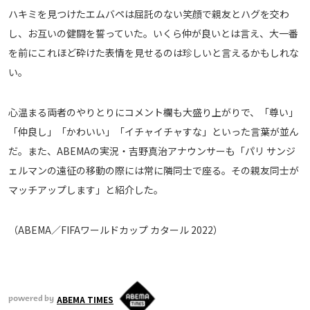
ハキミを見つけたエムバペは屈託のない笑顔で親友とハグを交わ
運営会社
し、お互いの健闘を誓っていた。いくら仲が良いとは言え、大一番
ご利用にあたって
を前にこれほど砕けた表情を見せるのは珍しいと言えるかもしれな
プライバシーポリシー
い。
お問い合わせ
心温まる両者のやりとりにコメント欄も大盛り上がりで、「尊い」
Share
「仲良し」「かわいい」「イチャイチャすな」といった言葉が並ん
だ。また、ABEMAの実況・吉野真治アナウンサーも「パリ サンジ
© AbemaTV. Inc. All Rights Reserved.
ェルマンの遠征の移動の際には常に隣同士で座る。その親友同士が
マッチアップします」と紹介した。
（ABEMA／FIFAワールドカップ カタール 2022）
ABEMA TIMES
powered by