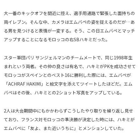
メディアアライアンス
大一番のキックオフを間近に控え、選手用通路で緊張した面持ちの
両イレブン。そんな中、カメラはエムバペの姿を捉えるのだが…あ
る男を見つけると表情が一変する。そう、この日エムバペとマッチ
アップすることになるモロッコの右SBハキミだった。
スター軍団パリ サンジェルマンのチームメートで、同じ1998年生
まれという両者。その仲の良さは有名で、ハキミがPKを成功させて
モロッコがスペインとのベスト16に勝利した際には、エムバペが
「ACHRAF HAKIMI」と絵文字を添えてツイートしたほどだ。エム
バペはその後、ハキミとの2ショット写真をアップしている。
2人は大会期間中にもかかわらずこうしたやり取りを繰り返し見せ
ており、フランス対モロッコの準決勝が決定した時には、ハキミが
エムバペに「友よ、また近いうちに」とメンションしていた。