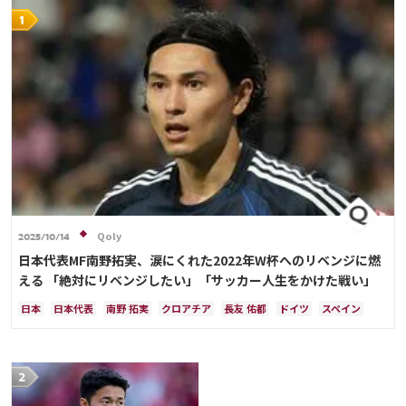
Qoly
2025/10/14
日本代表MF南野拓実、涙にくれた2022年W杯へのリベンジに燃
える 「絶対にリベンジしたい」「サッカー人生をかけた戦い」
日本
日本代表
南野 拓実
クロアチア
長友 佑都
ドイツ
スペイン
川島 永嗣
谷 晃生
吉田 麻也
谷口 彰悟
伊東 純也