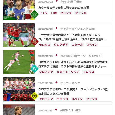
スペイン
フランス
オランダ
エクアドル
Football Tribe
2022/12/22
ガーナ
モロッコ
リオネル・メッシ
カタールW杯で印象に残った10の出来事
ジャック・グリーリッシュ
イングランド
ドイツ
日本
フランス
ブラジル
アクラフ・ハキミ
カタール
イラン
アルゼンチン
リオネル・メッシ
ポルトガル
韓国
リシャルリソン
ドイツ
キリアン・ムバッペ
ネイマール
カメルーン
日本
C・ロナウド
サッカーダイジェストWeb
モロッコ
スペイン
クロアチア
ポルトガル
2022/12/18
韓国
アクラフ・ハキミ
オーストラリア
「今大会で最大の驚きだ」と敵将も称えたモロッ
コ。“熱気”を宿す土壌を活かし、世界４位の財産を積
日本代表
三笘 薫
C・ロナウド
カタール
み増していけるか【Ｗ杯】
モロッコ
クロアチア
カタール
スペイン
イラン
サウジアラビア
ガーナ
セネガル
フランス
ベルギー
イングランド
ポルトガル
田中 碧
韓国
アクラフ・ハキミ
theWORLD(ザ・ワールドWeb)
2022/12/18
［W杯マッチ63］波乱を起こした両国の3位決定戦はク
ロアチアに軍配 ラストW杯が濃厚な主将モドリッチ
が有終の美を飾る
クロアチア
ルカ・モドリッチ
モロッコ
フランス
イングランド
ドイツ
スペイン
ベルギー
カタール
ポルトガル
ブラジル
サッカーキング
2022/12/18
アクラフ・ハキミ
クロアチアとモロッコが激突！ ワールドカップ・3位
決定戦のスタメンが発表
クロアチア
モロッコ
スペイン
フランス
イングランド
ドイツ
カタール
サウジアラビア
ベルギー
日本
ABEMA TIMES
2022/12/17