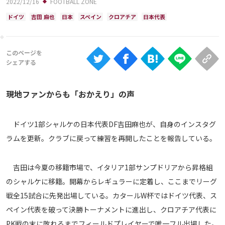
2022/12/16
FOOTBALL ZONE
Ranking
ドイツ
吉田 麻也
日本
スペイン
クロアチア
日本代表
大会について
About
視聴方法
現地ファンからも「おかえり」の声
iOS Apps
ドイツ1部シャルケの日本代表DF吉田麻也が、自身のインスタグ
Android
ラムを更新。クラブに戻って練習を再開したことを報告している。
Web
吉田は今夏の移籍市場で、イタリア1部サンプドリアから昇格組
ABEMAの視聴について
のシャルケに移籍。開幕からレギュラーに定着し、ここまでリーグ
TV
戦全15試合に先発出場している。カタールW杯ではドイツ代表、ス
ペイン代表を破って決勝トーナメントに進出し、クロアチア代表に
PK戦の末に敗れるまでフィールドプレイヤーで唯一フル出場した。