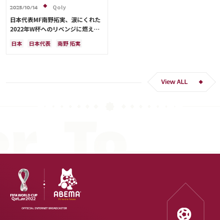
Qoly
2025/10/14
日本代表MF南野拓実、涙にくれた
2022年W杯へのリベンジに燃える
「絶対にリベンジしたい」「サッカ
日本
日本代表
南野 拓実
ー人生をかけた戦い」
クロアチア
長友 佑都
ドイツ
スペイン
川島 永嗣
谷 晃生
吉田 麻也
谷口 彰悟
伊東 純也
View ALL