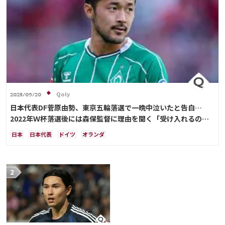
Qoly
2025/09/20
日本代表DF菅原由勢、東京五輪落選で一晩中泣いたと告白…
2022年Ｗ杯落選後には森保監督に理由を聞く「受け入れるのは
難しかった」
日本
日本代表
ドイツ
オランダ