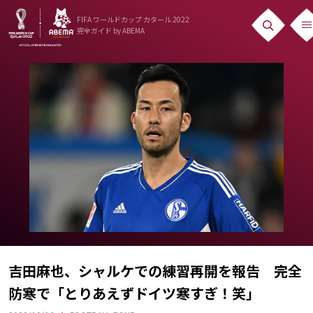
FIFA ワールドカップ カタール 2022
完全ガイド
by ABEMA
ニュース
News
出場国
Teams
日本代表
Team Japan
日程・結果
Schedule
吉田麻也、シャルケでの練習再開を報告 完全
防寒で「とりあえずドイツ寒すぎ！笑」
ランキング