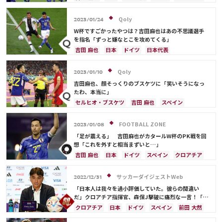
三笘 薫
鎌田 大地
スペイン
ブラジル
谷 晃生
冨安 健洋
Qoly
2023/01/24
W杯ですごかったやつは？吉田麻也はあの不思議選手
を指名「ずっと嫌なとこを攻めてくる」
吉田 麻也
日本
ドイツ
日本代表
トーマス・ミュラー
スペイン
クロアチア
谷 晃生
谷口 彰悟
ルカ・モドリッチ
Qoly
2023/01/10
吉田麻也、顔そっくりのブスケツに「笑いそうになっ
たわ、本当に」
セルヒオ・ブスケツ
吉田 麻也
スペイン
ドイツ
クロアチア
日本
コスタリカ
日本代表
FOOTBALL ZONE
2023/01/08
「足が震える」 吉田麻也がカタールW杯のPK戦を回
想「これを外すと相当まずいと…」
吉田 麻也
日本
ドイツ
スペイン
クロアチア
日本代表
サッカーダイジェストWeb
2022/12/31
「日本人は我々を過小評価していた。彼らの間違い
だ」クロアチア指揮官、森保J撃破に痛烈な一言！「私
たちを簡単な相手だと思っていた」【2022総集編】
クロアチア
日本
ドイツ
スペイン
前田 大然
日本代表
吉田 麻也
南野 拓実
三笘 薫