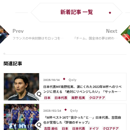
新着記事 一覧
Prev
Next
フランスの中央封鎖はモロッコをも
「チーム、国全体の夢は終わっ
苦しめた。盤石の試合運びで決勝へ
たが…」ハキミがモロッコ国民
【W杯試合分析】
へ激熱メッセージ！「最後の１
秒まで戦ったんだから」【W
杯】
関連記事
Qoly
2025/10/14
日本代表MF南野拓実、涙にくれた2022年W杯へのリベ
ンジに燃える 「絶対にリベンジしたい」「サッカー人
生をかけた戦い」
日本
日本代表
南野 拓実
クロアチア
長友 佑都
ドイツ
スペイン
川島 永嗣
谷 晃生
吉田 麻也
谷口 彰悟
伊東 純也
Qoly
2023/02/24
「W杯ベスト16で”良かった”と…」日本代表、吉田麻
也が覚悟した『評価のギャップ』
吉田 麻也
日本
日本代表
ドイツ
クロアチア