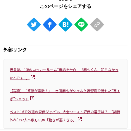
外部リンク
板倉滉、“涙のロッカールーム”裏話を告白 「麻也くん、知らなかっ
たんです...」
【写真】「笑顔が素敵！」 吉田麻也がシャルケ練習場で見せた“寒す
ぎ”ショット
ベスト16で敗退の森保ジャパン、大会ワースト評価の選手は？ “期待
外れ”の2人へ厳しい声「動きが悪すぎる」