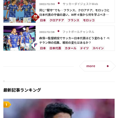
サッカーダイジェストWeb
2022/12/30
同じ“堅守”でも…フランス、クロアチア、モロッコと
日本代表の守備の違い。W杯４強から何を学ぶべき
か？【小宮良之の日本サッカー兵法書】
日本
クロアチア
フランス
モロッコ
日本代表
アントワーヌ・グリーズマン
スペイン
ドイツ
コスタリカ
吉田 麻也
フットボールチャンネル
2022/12/28
ルカ・モドリッチ
板倉 滉
森保一監督続投でサッカー日本代表はどう変わる？ ベ
テラン陣の招集、戦術の変化はあるか？
日本
日本代表
カタール
ドイツ
スペイン
クロアチア
川島 永嗣
長友 佑都
吉田 麻也
柴崎 岳
三笘 薫
酒井 宏樹
more
最新記事ランキング