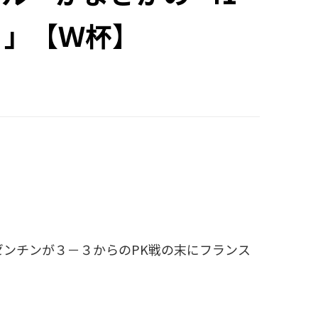
う」【Ｗ杯】
ゼンチンが３－３からのPK戦の末にフランス