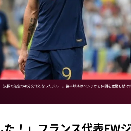
決勝で無念の41分交代となったジルー。後半以降はベンチから仲間を激励し続けた。(C)G
た！」フランス代表FWジ