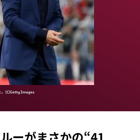
etty Images
ルーがまさかの“41