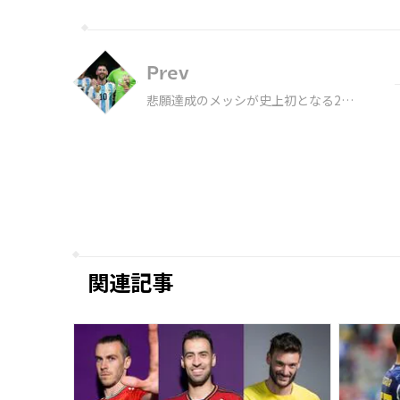
Prev
悲願達成のメッシが史上初となる2度
目の大会MVPに！ 最優秀GK＆若手
賞もアルゼンチン独占
関連記事