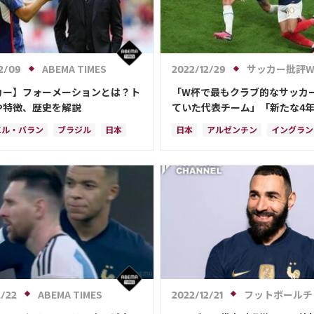
ABEMA TIMES
サッカー批評W
2/09
2022/12/29
カー】フォーメーションとは？ト
「W杯で最もクラブ的なサッカ
や特徴、歴史を解説
ていた代表チーム」「新たな4
をつくるのはCL」【日本サッカー
エル・バラン
ブラジル
日本
日本
アルゼンチン
イングラン
年「W杯ドーハの歓喜超え」へ
スペイン
フランス
(2)
フランス
リオネル・メッシ
ド
ー
クロアチア
スイス
日本代表
キリアン・ムバッペ
ダ
ポーランド
アルゼンチン
スペイン
クロアチア
ブラジル
アイ
メキシコ
ウェールズ
カリム・ベンゼマ
エンゴロ・カ
リカ
日本代表
・ベンゼマ
ABEMA TIMES
フットボールチャンネル
2/22
2022/12/21