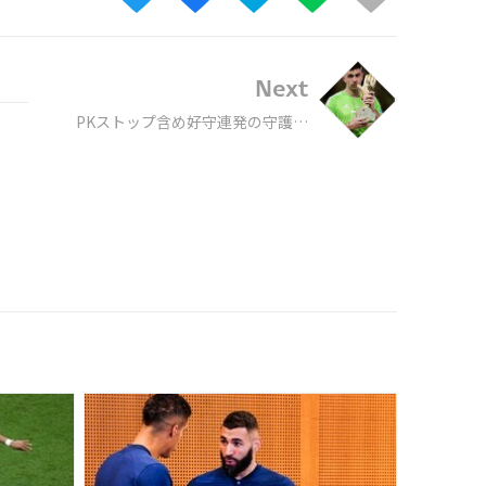
Next
PKストップ含め好守連発の守護神
マルティネス｢こんな素晴らしいW
杯はない｣