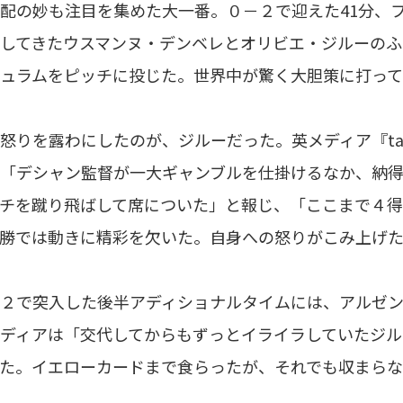
の妙も注目を集めた大一番。０－２で迎えた41分、
してきたウスマンヌ・デンベレとオリビエ・ジルーの
ュラムをピッチに投じた。世界中が驚く大胆策に打って
りを露わにしたのが、ジルーだった。英メディア『talk
「デシャン監督が一大ギャンブルを仕掛けるなか、納
チを蹴り飛ばして席についた」と報じ、「ここまで４
勝では動きに精彩を欠いた。自身への怒りがこみ上げ
２で突入した後半アディショナルタイムには、アルゼン
ディアは「交代してからもずっとイライラしていたジ
た。イエローカードまで食らったが、それでも収まら