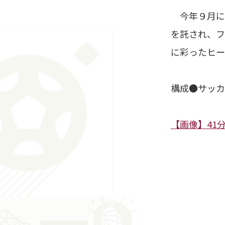
今年９月に
を託され、フ
に彩ったヒー
構成●サッカ
【画像】41