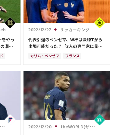
eb
サッカーキング
2022/12/27
ーをやっ
代表引退のベンゼマ、W杯は決勝Tから
年の潮流
出場可能だった？「3人の専門家に見て
2023
もらい…」
ド
カリム・ベンゼマ
フランス
の激論】
イツ
アルゼンチン
アントワーヌ・グリーズマン
ンテ
theWORLD(ザ・ワールドWeb)
2022/12/20