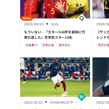
Qoly
2023/03/23
2023/0
もういない…「カタールW杯を最後に代
【サッ
表引退した」世界的スター10名
レンド
ベルギー
フランス
スペイン
ラファ
カリム・ベンゼマ
カタール
ドイツ
カメルーン
コスタリカ
ベルギ
セルヒオ・ブスケツ
アルゼンチン
オラン
日本
ウェールズ
吉田 麻也
田中 碧
ウルグ
ガレス・ベイル
コスタ
カリム
theWORLD(ザ・ワールドWeb)
2022/12/22
2022/1