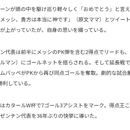
ーンが頭の中を駆け巡り軽々しく「おめでとう」と言え
メッシ、貴方は本当に神です」（原文ママ）とツイー
が上がっていたが、自身の思いを綴っている。
代表は前半にメッシのPK弾を含む2得点でリードも、8
ルマン）にゴールネットを揺らされる。そして延長戦
ムバッペがPKから再び同点ゴールを奪取。劇的な試合展
と勝利している。
カタールW杯で7ゴール3アシストをマーク。得点王こ
ゼンチン代表を36年ぶりの快挙に導いた。