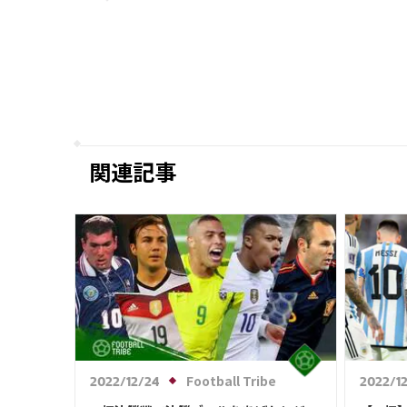
成をブラジル代表ネイマールも祝福！
ファンからは激励の声「４年後は君の
番だ」【W杯】
関連記事
Football Tribe
2022/12/24
2022/1