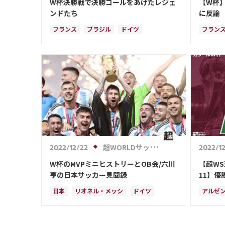
W杯決勝戦で決勝ゴールをあげたレジェ
【W杯
ンドたち
に反論
「7人
フランス
ブラジル
ドイツ
フラン
アルゼンチン
キリアン・ムバッペ
リオネ
スペイン
イングランド
日本
キリア
リオネル・メッシ
三笘 薫
サウジアラビア
クロアチア
オランダ
ウェールズ
日本代表
ケイラー・ナバス
超WORLDサッカー!
2022/12/22
2022/1
W杯のMVPミニヒストリーとOB会/六川
【超W
亨の日本サッカー見聞録
11】
クロア
日本
リオネル・メッシ
ドイツ
アルゼ
ブラジル
フランス
スペイン
リオネ
アルゼンチン
メキシコ
クロアチア
キリア