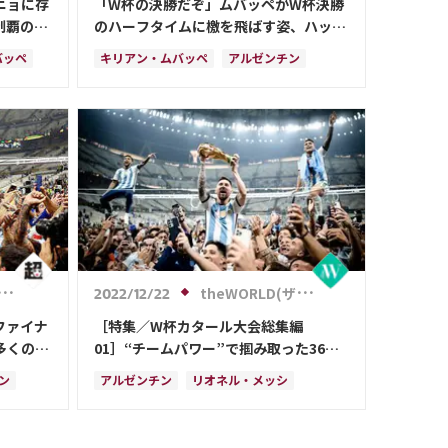
ニョに存
「W杯の決勝だぞ」ムバッペがW杯決勝
制覇の鍵
のハーフタイムに檄を飛ばす姿、ハット
トリックの裏側が公開
バッペ
キリアン・ムバッペ
アルゼンチン
ス
フランス
リオネル・メッシ
theWORLD(ザ・ワールドWeb)
2022/12/22
ファイナ
［特集／W杯カタール大会総集編
多くの課
01］“チームパワー”で掴み取った36年
ぶりのトロフィー アルゼンチン・激闘
ン
アルゼンチン
リオネル・メッシ
7番勝負
ドイツ
サウジアラビア
フランス
カ
アンヘル・ディ・マリア
クロアチア