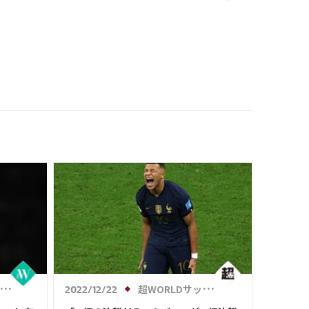
ス 「風邪蔓延を言い訳にはしな
い」
超WORLDサッカー!
2022/12/22