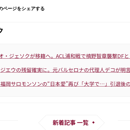
ク
オ・ジェソクが移籍へ。ACL浦和戦で槙野智章襲撃DF
ェジエウの残留確実に。元バルセロナの代理人デコが明
福岡サロモンソンの“日本愛”再び「大学で…」引退後
新着記事 一覧