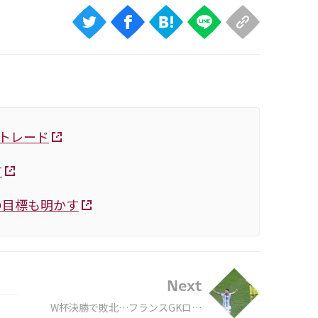
とトレード
言
の目標も明かす
Next
W杯決勝で敗北…フランスGKロリ