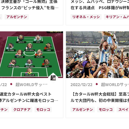
】決勝主審が「ゴール無効」主張
メッシ、ムバッペ、ロナウジー
 フランスの“ピッチ侵入”を指摘
在する共通点 PSG移籍がW杯
がピッチの中にいた」
を握る？
ス
アルゼンチン
リオネル・メッシ
キリアン・ム
ル・メッシ
ポーランド
ブラジル
アルゼンチン
フラン
ン・ムバッペ
アメリカ
超WORLDサッカー!
超WORLDサッカー!
2/22
2022/12/22
S選定カタールW杯大会ベスト
【カタールW杯大会総括】至高
優勝アルゼンチンに躍進モロッコ＆
ルで大団円も、初の中東開催は
チアから最多3選手
題残す
ンチン
クロアチア
モロッコ
アルゼンチン
モロッコ
スペイ
ル・メッシ
フランス
フランス
クロアチア
日本
ン・ムバッペ
ルカ・モドリッチ
カタール
ポルトガル
コスタリ