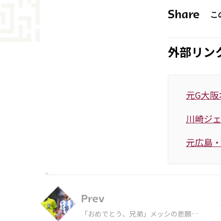
Share
外部リン
元G大阪
川崎ジ
元広島・
Prev
「おめでとう、兄弟」メッシの悲願達