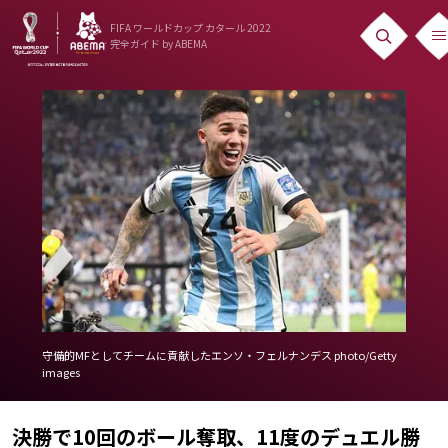
FIFA ワールドカップ カタール 2022
完全ガイド
by ABEMA
ニュース
News
出場国
Teams
日本代表
Team Japan
日程・結果
守備的MFとしてチームに貢献したエンソ・フェルナンデス photo/Getty
images
Schedule
ランキング
決勝で10回のボール奪取、11度のデュエル勝