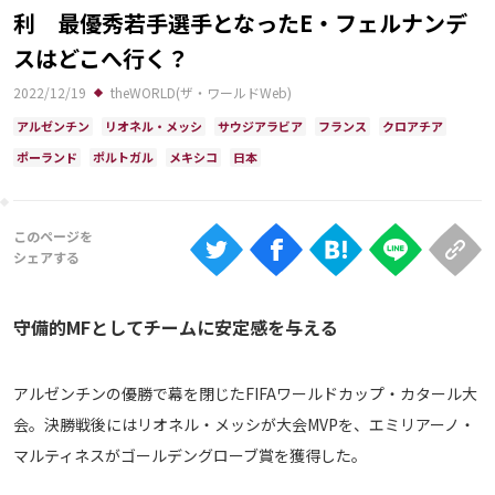
Ranking
利 最優秀若手選手となったE・フェルナンデ
スはどこへ行く？
大会について
2022/12/19
theWORLD(ザ・ワールドWeb)
About
アルゼンチン
リオネル・メッシ
サウジアラビア
フランス
クロアチア
ポーランド
ポルトガル
メキシコ
日本
視聴方法
iOS Apps
Android
守備的MFとしてチームに安定感を与える
Web
ABEMAの視聴について
アルゼンチンの優勝で幕を閉じたFIFAワールドカップ・カタール大
会。決勝戦後にはリオネル・メッシが大会MVPを、エミリアーノ・
TV
マルティネスがゴールデングローブ賞を獲得した。