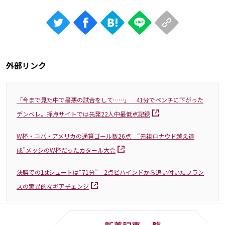
外部リンク
「今まで見た中で最悪の試合をして……」 41分でベンチに下がった
デンベレ。採点サイトでは先発22人中最低点記録
W杯・コパ・アメリカの通算ゴール数26点 “元祖ロナウド越え達
成”メッシのW杯だったカタール大会
決勝での1stシュートは“71分” 2点ビハインドから追い付いたフラン
スの驚異的なギアチェンジ