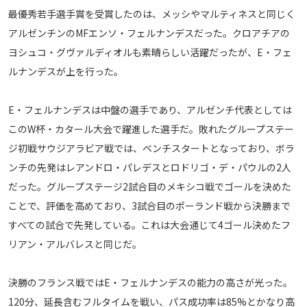
最優秀若手選手賞を受賞したのは、メッシやマルティネスと同じく
メディアアライアンス
アルゼンチンのMFエンソ・フェルナンデスだった。クロアチアの
ヨシュコ・グヴァルディオルも素晴らしい活躍だったが、E・フェ
ルナンデスが上を行った。
E・フェルナンデスは中盤の選手であり、アルゼンチ代表としては
このW杯・カタール大会で躍進した選手だ。敗れたグループステー
ジ初戦サウジアラビア戦では、ベンチスタートとなっており、ボラ
ンチの先発はレアンドロ・パレデスとロドリゴ・デ・パウルの2人
だった。グループステージ2試合目のメキシコ戦でゴールを決めた
ことで、評価を高めており、3試合目のポーランド戦から決勝まで
すべての試合で先発している。これは大会通じて4ゴール決めたフ
リアン・アルバレスと同じだ。
決勝のフランス戦ではE・フェルナンデスの能力の高さが光った。
120分、延長含むフルタイムを戦い、パス成功率は85%とかなり高