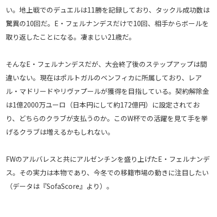
い。地上戦でのデュエルは11勝を記録しており、タックル成功数は
運営会社
驚異の10回だ。E・フェルナンデスだけで10回、相手からボールを
ご利用にあたって
取り返したことになる。凄まじい21歳だ。
プライバシーポリシー
お問い合わせ
そんなE・フェルナンデスだが、大会終了後のステップアップは間
違いない。現在はポルトガルのベンフィカに所属しており、レア
Share
ル・マドリードやリヴァプールが獲得を目指している。契約解除金
は1億2000万ユーロ（日本円にして約172億円）に設定されてお
© AbemaTV. Inc. All Rights Reserved.
り、どちらのクラブが支払うのか。このW杯での活躍を見て手を挙
げるクラブは増えるかもしれない。
FWのアルバレスと共にアルゼンチンを盛り上げたE・フェルナンデ
ス。その実力は本物であり、今冬での移籍市場の動きに注目したい
（データは『SofaScore』より）。