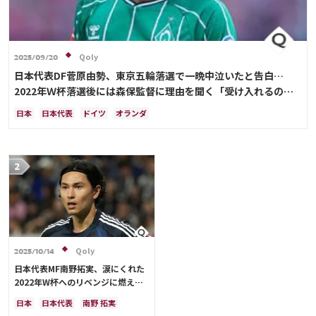
Qoly
2025/09/20
日本代表DF菅原由勢、東京五輪落選で一晩中泣いたと告白…
2022年Ｗ杯落選後には森保監督に理由を聞く「受け入れるのは
難しかった」
日本
日本代表
ドイツ
オランダ
Qoly
2025/10/14
日本代表MF南野拓実、涙にくれた
2022年W杯へのリベンジに燃える
「絶対にリベンジしたい」「サッカ
日本
日本代表
南野 拓実
ー人生をかけた戦い」