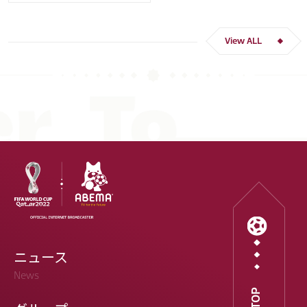
クロアチア
長友 佑都
ドイツ
スペイン
川島 永嗣
谷 晃生
吉田 麻也
谷口 彰悟
伊東 純也
View ALL
ニュース
News