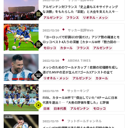
2022/12/20
日本代表
リオネル・メッシ
デンマーク
クロアチア
ルカ・モドリッチ
アルゼンチン対フランス「史上最もエキサイティング
な決勝」をもたらした「采配」と大会を支えた人々
【“計25大会出場”ジャーナリストのカタールW杯現地
アルゼンチン
フランス
リオネル・メッシ
ルポ】
カタール
サウジアラビア
ドイツ
スペイン
クロアチア
モロッコ
日本
サッカー批評Web
2022/12/20
キリアン・ムバッペ
アントワーヌ・グリーズマン
「ヨーロッパで好調は3か国だけ」アジア勢の躍進とモ
テオ・エルナンデス
ロッコベスト4入りの深層【カタールW杯「勢力図の異
変」の理由】(2)
モロッコ
カタール
フランス
アルゼンチン
日本
イラン
イングランド
アメリカ
オーストラリア
日本代表
サウジアラビア
ABEMA TIMES
2022/12/20
ドイツ
スペイン
ブラジル
メッシのためのワールドカップ！悲願の初優勝を成し
キリアン・ムバッペ
デンマーク
クロアチア
遂げたMVPの足が生んだ7ゴール3アシストの全て
ポルトガル
セネガル
韓国
リオネル・メッシ
リオネル・メッシ
アルゼンチン
カタール
カリム・ベンゼマ
ポール・ポグバ
フランス
メキシコ
サウジアラビア
アントワーヌ・グリーズマン
ハリー・ケイン
クロアチア
オランダ
日本
オーストラリア
サッカーキング
2022/12/19
フィル・フォーデン
日本代表
FIFA、カタールW杯で”傑出していた”4チームに日本
代表を選出！…「大衆の評価を覆した」と評価
日本
日本代表
アルゼンチン
モロッコ
フランス
クロアチア
ドイツ
スペイン
リオネル・メッシ
サウジアラビア
ベルギー
フットボールチャンネル
2022/12/19
ポルトガル
ブラジル
ルカ・モドリッチ
メッシがW杯優勝で塗り替えた偉大な記録の数々と