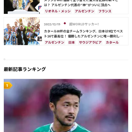
アクラフ・ハキミ
は？ アルゼンチン代表の“神”がついに頂点へ
リオネル・メッシ
アルゼンチン
フランス
クロアチア
ブラジル
ドイツ
オランダ
アメリカ
サウジアラビア
イングランド
超WORLDサッカー!
2022/12/19
メキシコ
カタールW杯の全チームランキング、日本は9位でベス
ト16で最高位！ 優勝したアルゼンチンに唯一勝利した
サウジアラビアは25位
アルゼンチン
日本
サウジアラビア
カタール
ドイツ
リオネル・メッシ
スペイン
フランス
オランダ
カナダ
日本代表
イラン
デンマーク
セルビア
ベルギー
クロアチア
スイス
イングランド
ポーランド
ポルトガル
最新記事ランキング
ブラジル
エクアドル
ウルグアイ
メキシコ
ガーナ
セネガル
カメルーン
モロッコ
韓国
アメリカ
ウェールズ
オーストラリア
コスタリカ