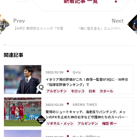
新着記事 一覧
Prev
Next
【W杯】無邪気なメッシが「可愛
「傷に塩を塗る」エムバペへの
い」 優勝アルゼンチン“歓喜のロ
大ブーイング…。アルゼンチ
ッカールーム”が反響
ン・サポーターの蛮行に心が痛
んだ
関連記事
Qoly
2022/12/20
イタリア発の評価がこれ！森保一監督が3位に…W杯の
「指揮官評価ランキング」で
アルゼンチン
モロッコ
日本
カタール
イラン
サウジアラビア
ドイツ
デンマーク
セルビア
スペイン
フランス
ベルギー
ABEMA TIMES
2022/12/20
クロアチア
スイス
イングランド
オランダ
驚愕のシュートキャッチ、海老反りパンチング、メッ
ポーランド
ポルトガル
ブラジル
エクアドル
シのPKを止めた神の右手など守護神たちのスーパープ
レー
ウルグアイ
カナダ
メキシコ
ガーナ
リオネル・メッシ
アルゼンチン
権田 修一
セネガル
カメルーン
韓国
アメリカ
カタール
フランス
イングランド
ポーランド
ウェールズ
オーストラリア
コスタリカ
メキシコ
日本
日本代表
サウジアラビア
サッカー批評Web