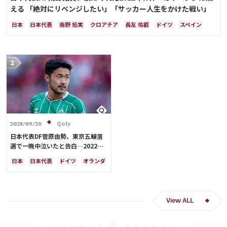
える 「絶対にリベンジしたい」「サッカー人生をかけた戦い」
日本
日本代表
南野 拓実
クロアチア
長友 佑都
ドイツ
スペイン
川島 永嗣
谷 晃生
吉田 麻也
谷口 彰悟
伊東 純也
Qoly
2025/09/20
日本代表DF菅原由勢、東京五輪落
選で一晩中泣いたと告白…2022年
Ｗ杯落選後には森保監督に理由を聞
日本
日本代表
ドイツ
オランダ
く「受け入れるのは難しかった」
View ALL