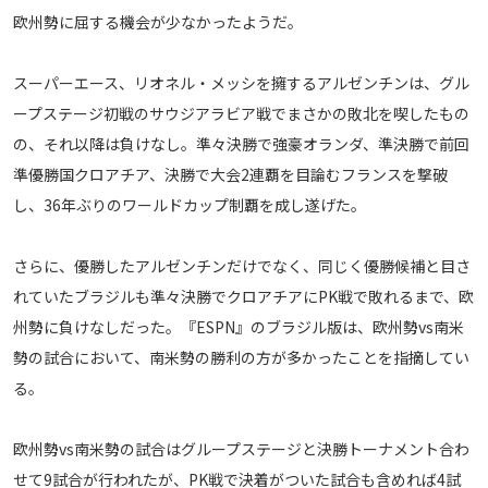
欧州勢に屈する機会が少なかったようだ。
メディアアライアンス
スーパーエース、リオネル・メッシを擁するアルゼンチンは、グル
ープステージ初戦のサウジアラビア戦でまさかの敗北を喫したもの
の、それ以降は負けなし。準々決勝で強豪オランダ、準決勝で前回
準優勝国クロアチア、決勝で大会2連覇を目論むフランスを撃破
し、36年ぶりのワールドカップ制覇を成し遂げた。
さらに、優勝したアルゼンチンだけでなく、同じく優勝候補と目さ
れていたブラジルも準々決勝でクロアチアにPK戦で敗れるまで、欧
州勢に負けなしだった。『ESPN』のブラジル版は、欧州勢vs南米
勢の試合において、南米勢の勝利の方が多かったことを指摘してい
る。
欧州勢vs南米勢の試合はグループステージと決勝トーナメント合わ
せて9試合が行われたが、PK戦で決着がついた試合も含めれば4試