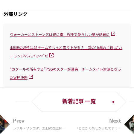
外部リンク
ウォーカーとストーンズは既に虜 W杯で愛らしい猫が話題に
4年後のW杯は48チームでもっと盛り上がる？ 次の10年の主役は“ハ
ーランドVSムバッペ”だ
“カタールの所有する”PSGのスターが激突 チームメイト対決となっ
たW杯決勝
新着記事 一覧
Prev
Next
レアル・ソシエダ、21日の国王杯に
「とにかく楽しかったです！」
久保建英を招集…指揮官「タケは意
日向坂46の影山優佳さんが23試