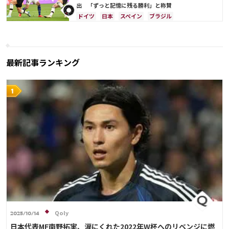
出 「ずっと記憶に残る勝利」と称賛
ドイツ
日本
スペイン
ブラジル
アルゼンチン
セルビア
フランス
クロアチア
オランダ
ポルトガル
ガーナ
カメルーン
オーストラリア
コスタリカ
日本代表
権田 修一
浅野 拓磨
堂安 律
最新記事ランキング
Qoly
2025/10/14
日本代表MF南野拓実、涙にくれた2022年W杯へのリベンジに燃