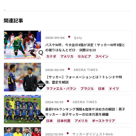
欲満々で戻ってきた」
合をスタジオ応援したW杯を回
顧、今後にも意欲「私にできる
魅力の伝え方を模索」
関連記事
Qoly
2023/09/04
バスケW杯、今大会の8強が決定！サッカーW杯8強と
の被りはなんとゼロ…決勝は9/10
カナダ
アメリカ
セルビア
スペイン
ブラジル
日本
ドイツ
フランス
アルゼンチン
サウジアラビア
クロアチア
ABEMA TIMES
2023/02/09
イングランド
オランダ
ポルトガル
モロッコ
【サッカー】フォーメーションとは？トレンドや特
徴、歴史を解説
ラファエル・バラン
ブラジル
日本
ドイツ
スペイン
フランス
ベルギー
クロアチア
スイス
オランダ
ポーランド
アルゼンチン
ABEMA TIMES
2024/10/29
ウルグアイ
メキシコ
ウェールズ
コスタリカ
最新FIFAランキング情報&推移や決め方の解説｜男子
日本代表
カリム・ベンゼマ
サッカー・女子サッカーの日本代表を網羅
日本
日本代表
アメリカ
オーストラリア
サウジアラビア
ブラジル
アルゼンチン
カタール
イラン
韓国
ドイツ
スペイン
サッカーダイジェストWeb
2022/12/30