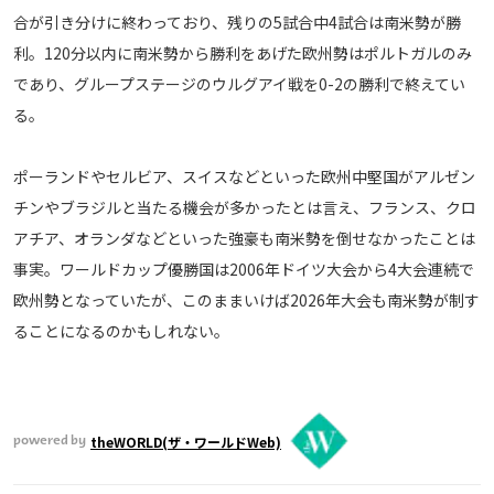
合が引き分けに終わっており、残りの5試合中4試合は南米勢が勝
運営会社
利。120分以内に南米勢から勝利をあげた欧州勢はポルトガルのみ
ご利用にあたって
であり、グループステージのウルグアイ戦を0-2の勝利で終えてい
プライバシーポリシー
る。
お問い合わせ
ポーランドやセルビア、スイスなどといった欧州中堅国がアルゼン
Share
チンやブラジルと当たる機会が多かったとは言え、フランス、クロ
アチア、オランダなどといった強豪も南米勢を倒せなかったことは
© AbemaTV. Inc. All Rights Reserved.
事実。ワールドカップ優勝国は2006年ドイツ大会から4大会連続で
欧州勢となっていたが、このままいけば2026年大会も南米勢が制す
ることになるのかもしれない。
theWORLD(ザ・ワールドWeb)
powered by