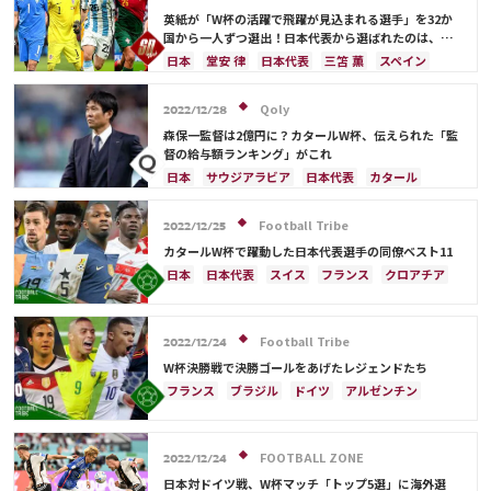
フランス
ベルギー
スイス
イングランド
英紙が「W杯の活躍で飛躍が見込まれる選手」を32か
オランダ
ポルトガル
デンマーク
セルビア
国から一人ずつ選出！日本代表から選ばれたのは、堂
安や三笘ではなく…
クロアチア
ポーランド
エクアドル
日本
堂安 律
日本代表
三笘 薫
スペイン
ウルグアイ
カナダ
メキシコ
ガーナ
田中 碧
ドイツ
カタール
クロアチア
イラン
セネガル
カメルーン
モロッコ
ウェールズ
サウジアラビア
デンマーク
セルビア
Qoly
2022/12/28
コスタリカ
フランス
ベルギー
スイス
イングランド
森保一監督は2億円に？カタールW杯、伝えられた「監
オランダ
ポーランド
ポルトガル
ブラジル
督の給与額ランキング」がこれ
アルゼンチン
エクアドル
ウルグアイ
カナダ
日本
サウジアラビア
日本代表
カタール
メキシコ
ガーナ
セネガル
カメルーン
イラン
ドイツ
デンマーク
セルビア
モロッコ
韓国
アメリカ
ウェールズ
スペイン
フランス
ベルギー
クロアチア
Football Tribe
2022/12/25
オーストラリア
コスタリカ
ケイラー・ナバス
スイス
イングランド
オランダ
ポーランド
カタールW杯で躍動した日本代表選手の同僚ベスト11
サルダル・アズムン
ポルトガル
ブラジル
アルゼンチン
日本
日本代表
スイス
フランス
クロアチア
エクアドル
ウルグアイ
カナダ
メキシコ
イングランド
アルゼンチン
エクアドル
ガーナ
セネガル
カメルーン
モロッコ
韓国
ウルグアイ
ガーナ
オーストラリア
板倉 滉
アメリカ
ウェールズ
オーストラリア
Football Tribe
カタール
オランダ
ポルトガル
カメルーン
2022/12/24
コスタリカ
韓国
三笘 薫
キリアン・ムバッペ
前田 大然
W杯決勝戦で決勝ゴールをあげたレジェンドたち
冨安 健洋
ドイツ
セルビア
ブラジル
フランス
ブラジル
ドイツ
アルゼンチン
南野 拓実
守田 英正
リオネル・メッシ
キリアン・ムバッペ
スペイン
イングランド
日本
リオネル・メッシ
三笘 薫
FOOTBALL ZONE
サウジアラビア
クロアチア
オランダ
2022/12/24
ウェールズ
日本代表
ケイラー・ナバス
日本対ドイツ戦、W杯マッチ「トップ5選」に海外選