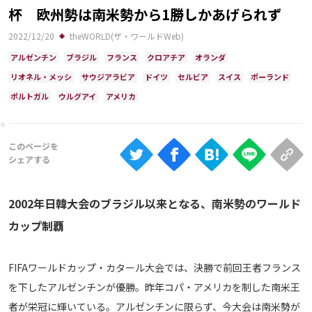
Ranking
杯 欧州勢は南米勢から1勝しかあげられず
大会について
2022/12/20
theWORLD(ザ・ワールドWeb)
アルゼンチン
ブラジル
フランス
クロアチア
オランダ
About
リオネル・メッシ
サウジアラビア
ドイツ
セルビア
スイス
ポーランド
ポルトガル
ウルグアイ
アメリカ
視聴方法
iOS Apps
Android
2002年日韓大会のブラジル以来となる、南米勢のワールド
カップ制覇
Web
ABEMAの視聴について
FIFAワールドカップ・カタール大会では、決勝で前回王者フランス
TV
を下したアルゼンチンが優勝。昨年コパ・アメリカを制した南米王
者が栄冠に輝いている。アルゼンチンに限らず、今大会は南米勢が