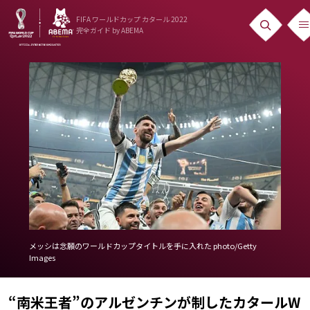
FIFA ワールドカップ カタール 2022
完全ガイド
by ABEMA
ニュース
News
出場国
Teams
日本代表
Team Japan
日程・結果
メッシは念願のワールドカップタイトルを手に入れた photo/Getty
Images
Schedule
ランキング
“南米王者”のアルゼンチンが制したカタールW