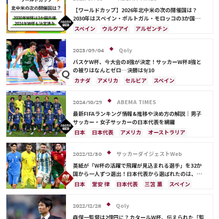
【ワールドカップ】2026年北中米の次の開催国は？
2030年はスペイン・ポルトガル・モロッコの3か国共
催！ ウルグアイ・アルゼンチン・パラグアイでも限定
スペイン
ウルグアイ
アルゼンチン
開催
ポルトガル
モロッコ
ブラジル
ドイツ
サウジアラビア
メキシコ
アメリカ
フランス
Qoly
2023/09/04
イングランド
日本
カナダ
韓国
セルビア
バスケW杯、今大会の8強が決定！サッカーW杯8強と
スイス
オーストラリア
カタール
ウェールズ
の被りはなんとゼロ…決勝は9/10
カナダ
アメリカ
セルビア
スペイン
ブラジル
日本
ドイツ
フランス
アルゼンチン
サウジアラビア
クロアチア
ABEMA TIMES
2024/10/29
イングランド
オランダ
ポルトガル
モロッコ
最新FIFAランキング情報&推移や決め方の解説｜男子
サッカー・女子サッカーの日本代表を網羅
日本
日本代表
アメリカ
オーストラリア
サウジアラビア
ブラジル
アルゼンチン
カタール
イラン
韓国
ドイツ
スペイン
サッカーダイジェストWeb
2022/12/30
フランス
ベルギー
スイス
イングランド
英紙が「W杯の活躍で飛躍が見込まれる選手」を32か
オランダ
ポルトガル
デンマーク
セルビア
国から一人ずつ選出！日本代表から選ばれたのは、堂
安や三笘ではなく…
クロアチア
ポーランド
エクアドル
日本
堂安 律
日本代表
三笘 薫
スペイン
ウルグアイ
カナダ
メキシコ
ガーナ
田中 碧
ドイツ
カタール
クロアチア
イラン
セネガル
カメルーン
モロッコ
ウェールズ
サウジアラビア
デンマーク
セルビア
Qoly
2022/12/28
コスタリカ
フランス
ベルギー
スイス
イングランド
森保一監督は2億円に？カタールW杯、伝えられた「監