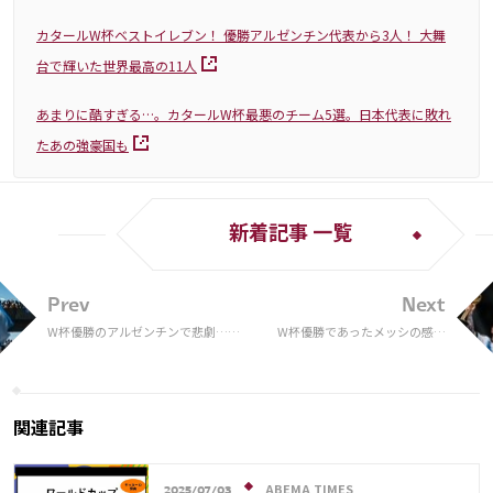
カタールW杯ベストイレブン！ 優勝アルゼンチン代表から3人！ 大舞
台で輝いた世界最高の11人
あまりに酷すぎる…。カタールW杯最悪のチーム5選。日本代表に敗れ
たあの強豪国も
新着記事 一覧
Prev
Next
W杯優勝のアルゼンチンで悲劇…歓
W杯優勝であったメッシの感動
喜のジャンプで屋根突き破った24歳
シーン、母親じゃなかった…抱
ファン死亡
きついた女性の正体は
関連記事
ABEMA TIMES
2025/07/03