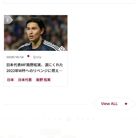
Qoly
2025/10/14
日本代表MF南野拓実、涙にくれた
2022年W杯へのリベンジに燃える
「絶対にリベンジしたい」「サッカ
日本
日本代表
南野 拓実
ー人生をかけた戦い」
クロアチア
長友 佑都
ドイツ
スペイン
川島 永嗣
谷 晃生
吉田 麻也
谷口 彰悟
伊東 純也
View ALL