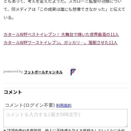
ともあって、考えを変えたようだ。スカローニ監督の功績につい
運営会社
て、同メディアは「この成果は誰にも想像できなかった」と伝えて
いる。
ご利用にあたって
プライバシーポリシー
カタールW杯ベストイレブン！ 大舞台で輝いた世界最高の11人
お問い合わせ
カタールW杯ワーストイレブン。ガッカリ…。落胆させた11人
Share
© AbemaTV. Inc. All Rights Reserved.
フットボールチャンネル
powered by
コメント