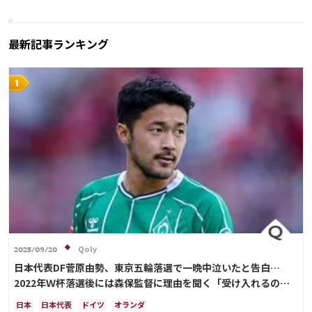
ウルグアイ
メキシコ
セネガル
韓国
アメリカ
三笘 薫
田中 碧
最新記事ランキング
Qoly
2025/09/20
日本代表DF菅原由勢、東京五輪落選で一晩中泣いたと告白…
2022年Ｗ杯落選後には森保監督に理由を聞く「受け入れるのは
難しかった」
日本
日本代表
ドイツ
オランダ