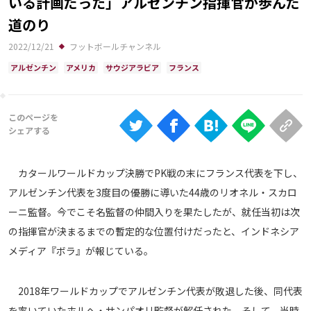
いる計画だった」アルゼンチン指揮官が歩んだ
Ranking
道のり
大会について
2022/12/21
フットボールチャンネル
About
アルゼンチン
アメリカ
サウジアラビア
フランス
視聴方法
iOS Apps
カタールワールドカップ決勝でPK戦の末にフランス代表を下し、
Android
アルゼンチン代表を3度目の優勝に導いた44歳のリオネル・スカロ
ーニ監督。今でこそ名監督の仲間入りを果たしたが、就任当初は次
Web
の指揮官が決まるまでの暫定的な位置付けだったと、インドネシア
ABEMAの視聴について
メディア『ボラ』が報じている。
TV
2018年ワールドカップでアルゼンチン代表が敗退した後、同代表
を率いていたホルヘ・サンパオリ監督が解任された。そして、当時