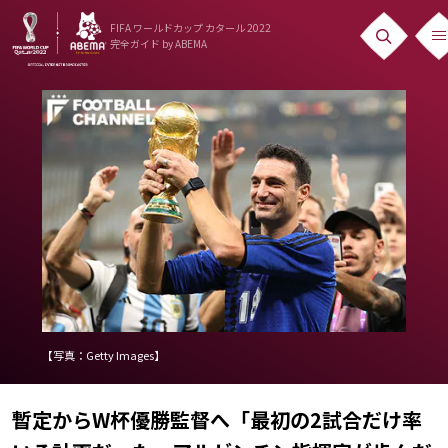
FIFA ワールドカップ カタール 2022
完全ガイド
by ABEMA
ニュース
News
出場国
Teams
日本代表
Team Japan
日程・結果
【写真：Getty Images】
Schedule
暫定からW杯優勝監督へ「最初の2試合だけ率
ランキング