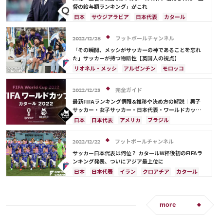
オランダ
ポーランド
ポルトガル
ブラジル
督の給与額ランキング」がこれ
アルゼンチン
エクアドル
ウルグアイ
カナダ
日本
サウジアラビア
日本代表
カタール
メキシコ
ガーナ
セネガル
カメルーン
イラン
ドイツ
デンマーク
セルビア
モロッコ
韓国
アメリカ
ウェールズ
スペイン
フランス
ベルギー
クロアチア
フットボールチャンネル
2022/12/28
オーストラリア
コスタリカ
ケイラー・ナバス
スイス
イングランド
オランダ
ポーランド
「その瞬間、メッシがサッカーの神であることを忘れ
サルダル・アズムン
ポルトガル
ブラジル
アルゼンチン
た」サッカーが持つ物語性【英国人の視点】
エクアドル
ウルグアイ
カナダ
メキシコ
リオネル・メッシ
アルゼンチン
モロッコ
ガーナ
セネガル
カメルーン
モロッコ
韓国
スペイン
フランス
オランダ
カタール
アメリカ
ウェールズ
オーストラリア
サウジアラビア
ドイツ
ポルトガル
ブラジル
完全ガイド
2022/12/23
コスタリカ
カメルーン
アメリカ
日本
日本代表
最新FIFAランキング情報&推移や決め方の解説｜男子
サッカー・女子サッカー・日本代表・ワールドカップ
出場国を網羅
日本
日本代表
アメリカ
ブラジル
オーストラリア
イラン
フランス
韓国
ドイツ
ベルギー
クロアチア
スイス
フットボールチャンネル
2022/12/22
イングランド
アルゼンチン
ガーナ
サッカー日本代表は何位？ カタールW杯後初のFIFAラ
デンマーク
セルビア
スペイン
オランダ
ンキング発表、ついにアジア最上位に
ポーランド
ポルトガル
エクアドル
日本
日本代表
イラン
クロアチア
カタール
ウルグアイ
カナダ
メキシコ
セネガル
フランス
ベルギー
ブラジル
アルゼンチン
カメルーン
モロッコ
ウェールズ
コスタリカ
モロッコ
オーストラリア
サウジアラビア
カタール
サウジアラビア
中山 雄太
ドイツ
デンマーク
スペイン
スイス
more
イングランド
オランダ
ポルトガル