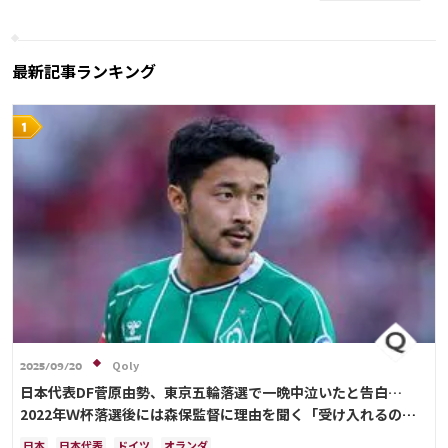
韓国
アメリカ
オーストラリア
最新記事ランキング
Qoly
2025/09/20
日本代表DF菅原由勢、東京五輪落選で一晩中泣いたと告白…
2022年Ｗ杯落選後には森保監督に理由を聞く「受け入れるのは
難しかった」
日本
日本代表
ドイツ
オランダ