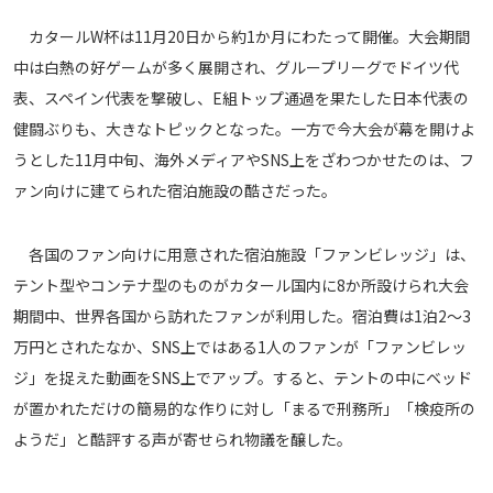
メディアアライアンス
カタールW杯は11月20日から約1か月にわたって開催。大会期間
中は白熱の好ゲームが多く展開され、グループリーグでドイツ代
表、スペイン代表を撃破し、E組トップ通過を果たした日本代表の
健闘ぶりも、大きなトピックとなった。一方で今大会が幕を開けよ
うとした11月中旬、海外メディアやSNS上をざわつかせたのは、フ
ァン向けに建てられた宿泊施設の酷さだった。
各国のファン向けに用意された宿泊施設「ファンビレッジ」は、
テント型やコンテナ型のものがカタール国内に8か所設けられ大会
期間中、世界各国から訪れたファンが利用した。宿泊費は1泊2～3
万円とされたなか、SNS上ではある1人のファンが「ファンビレッ
ジ」を捉えた動画をSNS上でアップ。すると、テントの中にベッド
が置かれただけの簡易的な作りに対し「まるで刑務所」「検疫所の
ようだ」と酷評する声が寄せられ物議を醸した。