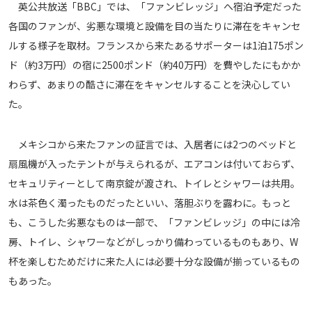
英公共放送「BBC」では、「ファンビレッジ」へ宿泊予定だった
運営会社
各国のファンが、劣悪な環境と設備を目の当たりに滞在をキャンセ
ご利用にあたって
ルする様子を取材。フランスから来たあるサポーターは1泊175ポン
プライバシーポリシー
ド（約3万円）の宿に2500ポンド（約40万円）を費やしたにもかか
わらず、あまりの酷さに滞在をキャンセルすることを決心してい
お問い合わせ
た。
Share
メキシコから来たファンの証言では、入居者には2つのベッドと
© AbemaTV. Inc. All Rights Reserved.
扇風機が入ったテントが与えられるが、エアコンは付いておらず、
セキュリティーとして南京錠が渡され、トイレとシャワーは共用。
水は茶色く濁ったものだったといい、落胆ぶりを露わに。もっと
も、こうした劣悪なものは一部で、「ファンビレッジ」の中には冷
房、トイレ、シャワーなどがしっかり備わっているものもあり、W
杯を楽しむためだけに来た人には必要十分な設備が揃っているもの
もあった。