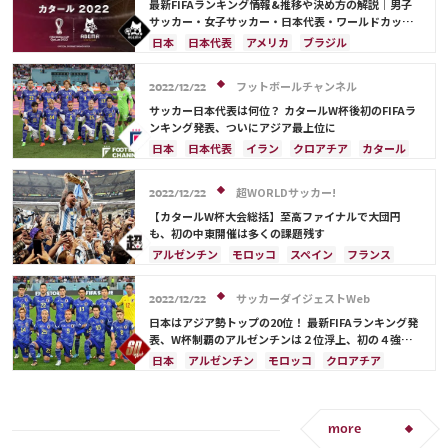
最新FIFAランキング情報&推移や決め方の解説｜男子
サルダル・アズムン
ポルトガル
ブラジル
アルゼンチン
サッカー・女子サッカー・日本代表・ワールドカップ
出場国を網羅
エクアドル
ウルグアイ
カナダ
メキシコ
日本
日本代表
アメリカ
ブラジル
ガーナ
セネガル
カメルーン
モロッコ
韓国
オーストラリア
イラン
フランス
韓国
アメリカ
ウェールズ
オーストラリア
ドイツ
ベルギー
クロアチア
スイス
フットボールチャンネル
2022/12/22
コスタリカ
イングランド
アルゼンチン
ガーナ
サッカー日本代表は何位？ カタールW杯後初のFIFAラ
デンマーク
セルビア
スペイン
オランダ
ンキング発表、ついにアジア最上位に
ポーランド
ポルトガル
エクアドル
日本
日本代表
イラン
クロアチア
カタール
ウルグアイ
カナダ
メキシコ
セネガル
フランス
ベルギー
ブラジル
アルゼンチン
カメルーン
モロッコ
ウェールズ
コスタリカ
モロッコ
オーストラリア
サウジアラビア
超WORLDサッカー!
2022/12/22
カタール
サウジアラビア
中山 雄太
ドイツ
デンマーク
スペイン
スイス
【カタールW杯大会総括】至高ファイナルで大団円
イングランド
オランダ
ポルトガル
も、初の中東開催は多くの課題残す
ウルグアイ
メキシコ
セネガル
韓国
アルゼンチン
モロッコ
スペイン
フランス
アメリカ
三笘 薫
田中 碧
クロアチア
日本
ドイツ
カタール
ポルトガル
コスタリカ
リオネル・メッシ
サッカーダイジェストWeb
2022/12/22
サウジアラビア
オランダ
ブラジル
セネガル
日本はアジア勢トップの20位！ 最新FIFAランキング発
韓国
オーストラリア
イラン
デンマーク
表、W杯制覇のアルゼンチンは２位浮上、初の４強モ
ロッコは22位から…
ベルギー
ポーランド
プレーオフ
エクアドル
日本
アルゼンチン
モロッコ
クロアチア
ウルグアイ
メキシコ
ガーナ
カメルーン
ドイツ
スペイン
フランス
ベルギー
アメリカ
日本代表
三笘 薫
田中 碧
ブラジル
カタール
イラン
サウジアラビア
C・ロナウド
キリアン・ムバッペ
サディオ・マネ
デンマーク
スイス
イングランド
オランダ
more
ポルトガル
ウルグアイ
メキシコ
セネガル