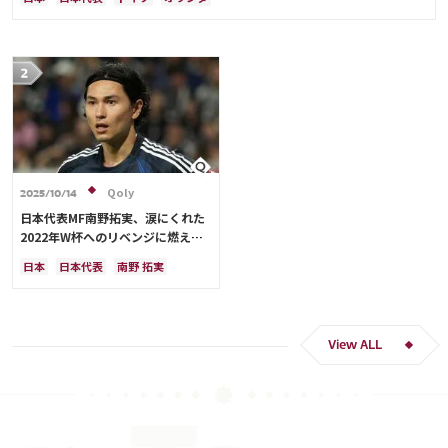
Qoly
2025/10/14
日本代表MF南野拓実、涙にくれた
2022年W杯へのリベンジに燃える
「絶対にリベンジしたい」「サッカ
日本
日本代表
南野 拓実
ー人生をかけた戦い」
クロアチア
長友 佑都
ドイツ
スペイン
川島 永嗣
谷 晃生
吉田 麻也
谷口 彰悟
伊東 純也
View ALL