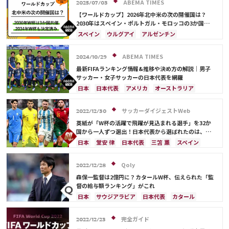
ABEMA TIMES
2025/07/03
【ワールドカップ】2026年北中米の次の開催国は？
2030年はスペイン・ポルトガル・モロッコの3か国共
催！ ウルグアイ・アルゼンチン・パラグアイでも限定
スペイン
ウルグアイ
アルゼンチン
開催
ポルトガル
モロッコ
ブラジル
ドイツ
サウジアラビア
メキシコ
アメリカ
フランス
ABEMA TIMES
2024/10/29
イングランド
日本
カナダ
韓国
セルビア
最新FIFAランキング情報&推移や決め方の解説｜男子
スイス
オーストラリア
カタール
ウェールズ
サッカー・女子サッカーの日本代表を網羅
日本
日本代表
アメリカ
オーストラリア
サウジアラビア
ブラジル
アルゼンチン
カタール
イラン
韓国
ドイツ
スペイン
サッカーダイジェストWeb
2022/12/30
フランス
ベルギー
スイス
イングランド
英紙が「W杯の活躍で飛躍が見込まれる選手」を32か
オランダ
ポルトガル
デンマーク
セルビア
国から一人ずつ選出！日本代表から選ばれたのは、堂
安や三笘ではなく…
クロアチア
ポーランド
エクアドル
日本
堂安 律
日本代表
三笘 薫
スペイン
ウルグアイ
カナダ
メキシコ
ガーナ
田中 碧
ドイツ
カタール
クロアチア
イラン
セネガル
カメルーン
モロッコ
ウェールズ
サウジアラビア
デンマーク
セルビア
Qoly
2022/12/28
コスタリカ
フランス
ベルギー
スイス
イングランド
森保一監督は2億円に？カタールW杯、伝えられた「監
オランダ
ポーランド
ポルトガル
ブラジル
督の給与額ランキング」がこれ
アルゼンチン
エクアドル
ウルグアイ
カナダ
日本
サウジアラビア
日本代表
カタール
メキシコ
ガーナ
セネガル
カメルーン
イラン
ドイツ
デンマーク
セルビア
モロッコ
韓国
アメリカ
ウェールズ
スペイン
フランス
ベルギー
クロアチア
完全ガイド
2022/12/23
オーストラリア
コスタリカ
ケイラー・ナバス
スイス
イングランド
オランダ
ポーランド