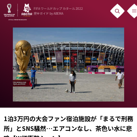
FIFA ワールドカップ カタール 2022
完全ガイド
by ABEMA
ニュース
News
出場国
Teams
日本代表
Team Japan
日程・結果
Schedule
1泊3万円の大会ファン宿泊施設が「まるで刑務
所」とSNS騒然…エアコンなし、茶色い水に悲
ランキング