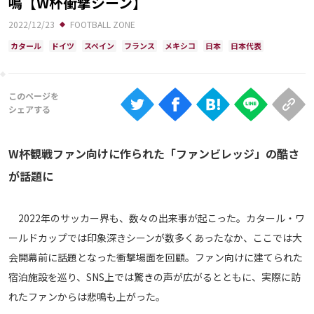
鳴【W杯衝撃シーン】
Ranking
2022/12/23
FOOTBALL ZONE
大会について
カタール
ドイツ
スペイン
フランス
メキシコ
日本
日本代表
About
視聴方法
iOS Apps
W杯観戦ファン向けに作られた「ファンビレッジ」の酷さ
が話題に
Android
2022年のサッカー界も、数々の出来事が起こった。カタール・ワ
Web
ールドカップでは印象深きシーンが数多くあったなか、ここでは大
ABEMAの視聴について
会開幕前に話題となった衝撃場面を回顧。ファン向けに建てられた
TV
宿泊施設を巡り、SNS上では驚きの声が広がるとともに、実際に訪
れたファンからは悲鳴も上がった。