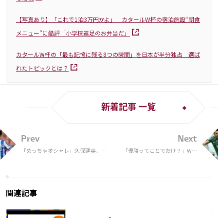
【写真あり】「これで1泊3万円かよ」 カタールW杯の宿泊施設“朝食
メニュー”に酷評「小学校遠足のお弁当だ」
カタールW杯の「最も記憶に残る8つの瞬間」を日本が半分独占 選ば
れたトピックとは？
新着記事 一覧
Prev
Next
「めっちゃオシャレ」久保建英、遠
「優勝ってことでおけ？」W杯
征移動中のスタイルに反響！「新鮮
制覇のアルゼンチンから唯一の
な髪色が好きすぎてずっと見てられ
決勝点！サウジ代表FWの“バッ
る」
ク宙”ショットが再脚光！「身
体能力すごい」
関連記事